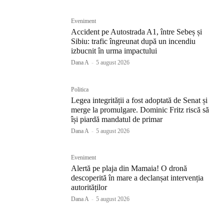
Eveniment
Accident pe Autostrada A1, între Sebeș și
Sibiu: trafic îngreunat după un incendiu
izbucnit în urma impactului
Dana A
-
5 august 2026
Politica
Legea integrității a fost adoptată de Senat și
merge la promulgare. Dominic Fritz riscă să
își piardă mandatul de primar
Dana A
-
5 august 2026
Eveniment
Alertă pe plaja din Mamaia! O dronă
descoperită în mare a declanșat intervenția
autorităților
Dana A
-
5 august 2026