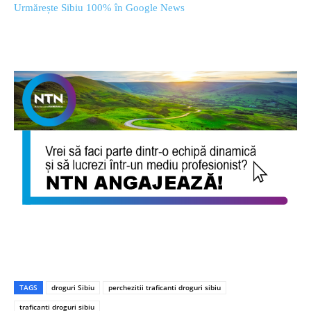
Urmărește Sibiu 100% în Google News
TAGS
droguri Sibiu
perchezitii traficanti droguri sibiu
traficanti droguri sibiu