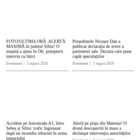
FOTO/ULTIMA ORĂ: ALERTĂ
Președintele Nicușor Dan a
MAXIMĂ în județul Sibiu! O
publicat declarația de avere a
mașină a ajuns în Olt, pompierii
partenerei sale. Decizia care pune
intervin cu bărci
capăt speculațiilor
Eveniment
5 august 2026
Eveniment
5 august 2026
Accident pe Autostrada A1, între
Alertă pe plaja din Mamaia! O
Sebeș și Sibiu: trafic îngreunat
dronă descoperită în mare a
după un incendiu izbucnit în urma
declanșat intervenția autorităților
impactului