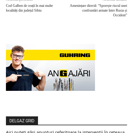
Cod Galben de ceață în mai multe
Amenințare directă: “Sporește riscul unei
localități din județul Sibiu
confruntări armate între Rusia și
Occident”
DELGAZ GRID
Aici puteți găsi anunțuri referitoare la intervenții în rețeaua