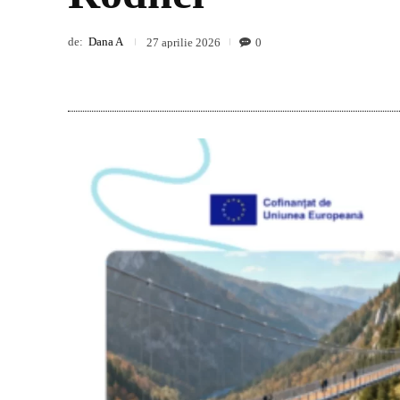
de:
Dana A
0
27 aprilie 2026