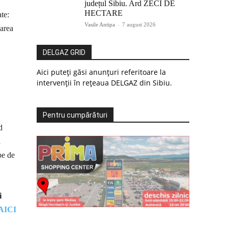
județul Sibiu. Ard ZECI DE
HECTARE
te:
Vasile Antipa
-
7 august 2026
carea
DELGAZ GRID
Aici puteți găsi anunțuri referitoare la
intervenții în rețeaua DELGAZ din Sibiu.
Pentru cumpărături
d
i
pe de
i
AICI