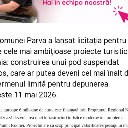
omunei Parva a lansat licitația pentru
e cele mai ambițioase proiecte turisti
ia: construirea unui pod suspendat
s, care ar putea deveni cel mai înalt d
ermenul limită pentru depunerea
este 11 mai 2026.
ă la aproape 6 milioane de euro, este finanțată prin Programul Regional 
izează dezvoltarea unei infrastructuri turistice moderne în apropierea
unții Rodnei. Proiectul are ca scop principal valorificarea peisajului m