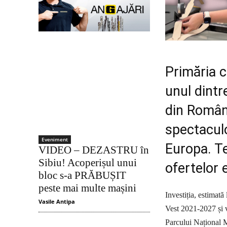
Primăria c
unul dintr
din Român
spectaculo
Eveniment
Europa. T
VIDEO – DEZASTRU în
Sibiu! Acoperișul unui
ofertelor 
bloc s-a PRĂBUȘIT
peste mai multe mașini
Investiția, estimat
Vasile Antipa
Vest 2021-2027 și v
Parcului Național M