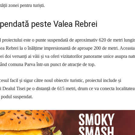
tății zonei pentru turiști.
pendată peste Valea Rebrei
l proiectului este o punte suspendată de aproximativ 620 de metri lungi
lea Rebrei la o înălțime impresionantă de aproape 200 de metri. Aceasta
cei doi versanți ai văii și va oferi vizitatorilor panorame unice asupra nat
ând comuna Parva într-un punct de atracție de top.
esul facil și sigur către noul obiectiv turistic, proiectul include și
i Dealul Tisei pe o distanță de 615 metri, drum ce va conecta localitatea
 podul suspendat.