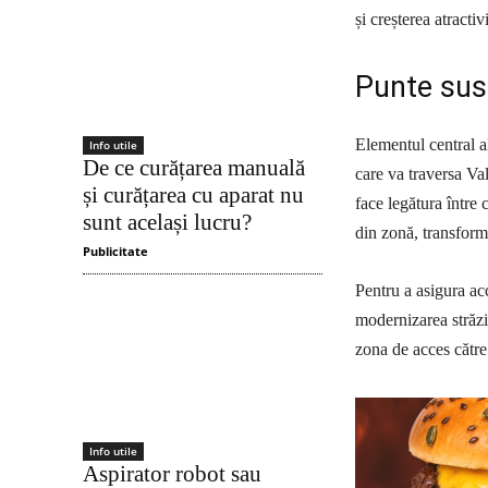
și creșterea atractivi
Punte sus
Elementul central a
Info utile
De ce curățarea manuală
care va traversa Va
și curățarea cu aparat nu
face legătura între 
sunt același lucru?
din zonă, transform
Publicitate
Pentru a asigura acc
modernizarea străzi
zona de acces către
Info utile
Aspirator robot sau