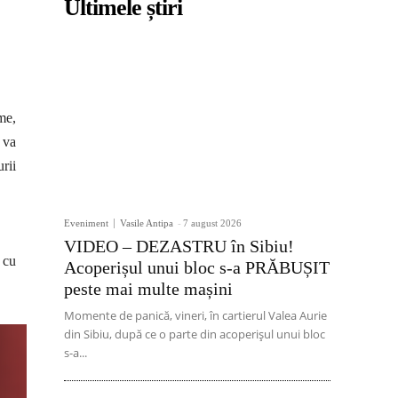
Ultimele știri
me,
 va
urii
Eveniment
Vasile Antipa
-
7 august 2026
VIDEO – DEZASTRU în Sibiu!
 cu
Acoperișul unui bloc s-a PRĂBUȘIT
peste mai multe mașini
Momente de panică, vineri, în cartierul Valea Aurie
din Sibiu, după ce o parte din acoperișul unui bloc
s-a...