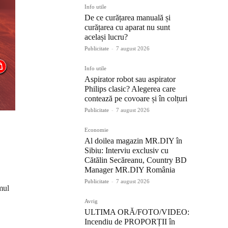
Info utile
De ce curățarea manuală și
curățarea cu aparat nu sunt
același lucru?
Publicitate
-
7 august 2026
Info utile
Aspirator robot sau aspirator
Philips clasic? Alegerea care
contează pe covoare și în colțuri
Publicitate
-
7 august 2026
Economie
Al doilea magazin MR.DIY în
Sibiu: Interviu exclusiv cu
Cătălin Secăreanu, Country BD
Manager MR.DIY România
Publicitate
-
7 august 2026
mul
Avrig
ULTIMA ORĂ/FOTO/VIDEO:
Incendiu de PROPORȚII în