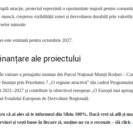
mplă atracție, proiectul reprezintă o oportunitate majoră pentru comunita
 muncă, creșterea vizibilității zonei și dezvoltarea durabilă prin valorifi
selor naturale.
ției este estimată pentru octombrie 2027.
inanțare ale proiectului
 în valoare a peisajului montan din Parcul Național Munții Rodnei – Co
inanțat prin Prioritatea 7 „O regiune atractivă” din cadrul Programulu
 2021–2027 și contribuie la obiectivul european „O Europă mai aproa
inul Fondului European de Dezvoltare Regională.
u că ai ales să te informezi din Sibiu 100%.
Dacă vrei să afli și ma
rviuri și vești bune în fiecare zi, susține-ne cu o recenzie – dă click