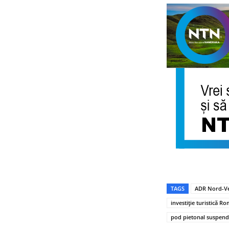
TAGS
ADR Nord-Ve
investiție turistică R
pod pietonal suspend