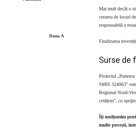
Mai mult decât o si
crearea de locuri de
responsabilă a resur
Dana A
Finalizarea investi
Surse de f
Proiectul „Punerea
SMIS 324063” este f
Regional Nord-Vest
cetățeni”, cu sprij
Îți mulțumim pentr
multe povești, inte