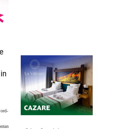
ce
in
Nord-
ontan