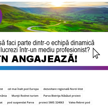
st
cel mai înalt pod Europa
dezvoltare regională Nord-Vest
omânia
Munții Rodnei turism
Parva Bistrița-Năsăud proiect
at
pod suspendat Parva
proiect SMIS 324063
Valea Rebrei pod