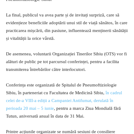
La final, publicul va avea parte și de invitați surpriză, care să
evidențieze beneficiile adoptării unui stil de viață sănătos, în care
practicarea mișcării, din pasiune, influentează menținerii sănătății
și vitalității la orice vârstă.
De asemenea, voluntarii Organizației Tinerilor Sibiu (OTS) vor fi
alături de public pe tot parcursul conferinței, pentru a facilita
transmiterea întrebărilor către interlocutori.
Conferința este organizată de Spitalul de Pneumoftiziologie
Sibiu, în parteneriat cu Facultatea de Medicină Sibiu,
în cadrul
celei de-a VIII-a ediții a Campaniei Antifumat, derulată în
perioada 20 mai – 5 iunie
, pentru a marca Ziua Mondială fără
Tutun, aniversată anual în data de 31 Mai.
Printre acțiunile organizate se numără sesiuni de consiliere