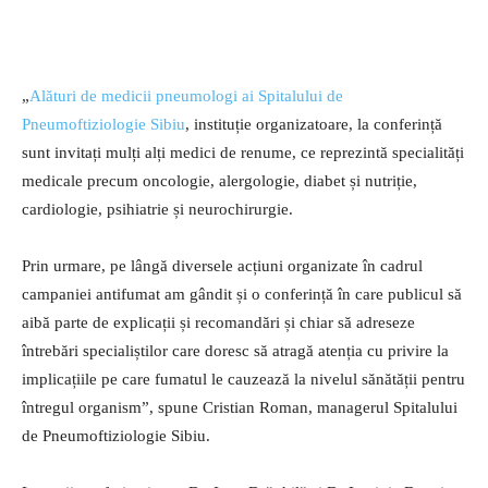
„
Alături de medicii pneumologi ai Spitalului de
Pneumoftiziologie Sibiu
, instituție organizatoare, la conferință
sunt invitați mulți alți medici de renume, ce reprezintă specialități
medicale precum oncologie, alergologie, diabet și nutriție,
cardiologie, psihiatrie și neurochirurgie.
Prin urmare, pe lângă diversele acțiuni organizate în cadrul
campaniei antifumat am gândit și o conferință în care publicul să
aibă parte de explicații și recomandări și chiar să adreseze
întrebări specialiștilor care doresc să atragă atenția cu privire la
implicațiile pe care fumatul le cauzează la nivelul sănătății pentru
întregul organism”, spune Cristian Roman, managerul Spitalului
de Pneumoftiziologie Sibiu.