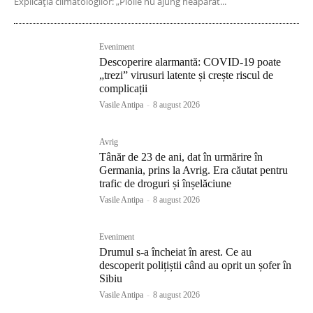
Explicația climatologilor: „Ploile nu ajung neapărat...
Eveniment
Descoperire alarmantă: COVID-19 poate
„trezi” virusuri latente și crește riscul de
complicații
Vasile Antipa
-
8 august 2026
Avrig
Tânăr de 23 de ani, dat în urmărire în
Germania, prins la Avrig. Era căutat pentru
trafic de droguri și înșelăciune
Vasile Antipa
-
8 august 2026
Eveniment
Drumul s-a încheiat în arest. Ce au
descoperit polițiștii când au oprit un șofer în
Sibiu
Vasile Antipa
-
8 august 2026