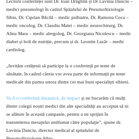
Lectorii conferinței sunt Dr. Ioan Drăghilă și Dr Lavinia Danciu –
medici pneumologi în cadrul Spitalului de Pneumoftiziologie
Sibiu, Dr. Ciprian Băcilă – medic psihiatru, Dr. Ramona Coca –
medic oncolog, Dr. Claudiu Matei – medic neurochirurg, Dr.
Alina Mara – medic alergolog, Dr. Georgiana Nicolescu – medic
diabet și boli de nutriție, precum și dr. Leontin Lazăr – medic
cardiolog.
„Invităm cetățenii să participe la o conferință pe teme de
sănătate, în cadrul căreia vor avea parte de informații pe teme
medicale din partea unora dintre cei mai buni specialiști sibieni.
Va fi o conferință dinamică, de impact
și ne bucurăm că mulți
dintre colegii noștri medici din alte specialități au acceptat să ni
se alăture în această campanie, pentru a ne sprijini în
transmiterea mesajului antifumat către populație”, spune dr.
Lavinia Danciu, director medical al spitalului de
Pneumoftiziologie Sibiu.