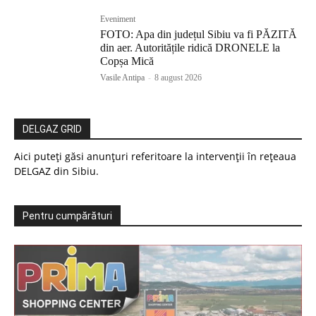
Eveniment
FOTO: Apa din județul Sibiu va fi PĂZITĂ
din aer. Autoritățile ridică DRONELE la
Copșa Mică
Vasile Antipa
-
8 august 2026
DELGAZ GRID
Aici puteți găsi anunțuri referitoare la intervenții în rețeaua
DELGAZ din Sibiu.
Pentru cumpărături