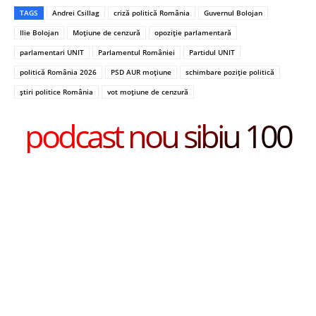
TAGS
Andrei Csillag
criză politică România
Guvernul Bolojan
Ilie Bolojan
Moțiune de cenzură
opoziție parlamentară
parlamentari UNIT
Parlamentul României
Partidul UNIT
politică România 2026
PSD AUR moțiune
schimbare poziție politică
știri politice România
vot moțiune de cenzură
podcast nou sibiu 100