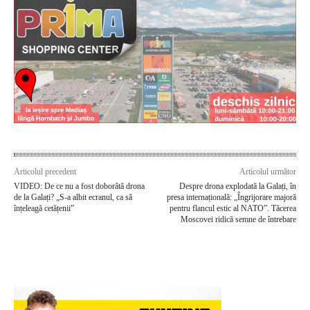
Articolul precedent
Articolul următor
VIDEO: De ce nu a fost doborâtă drona
Despre drona explodată la Galați, în
de la Galați? „S-a albit ecranul, ca să
presa internațională: „Îngrijorare majoră
înțeleagă cetățenii”
pentru flancul estic al NATO”. Tăcerea
Moscovei ridică semne de întrebare