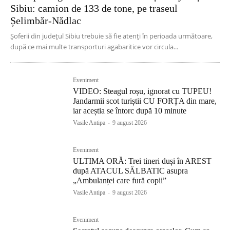
Sibiu: camion de 133 de tone, pe traseul
Șelimbăr-Nădlac
Șoferii din județul Sibiu trebuie să fie atenți în perioada următoare,
după ce mai multe transporturi agabaritice vor circula...
Eveniment
VIDEO: Steagul roșu, ignorat cu TUPEU!
Jandarmii scot turiștii CU FORȚA din mare,
iar aceștia se întorc după 10 minute
Vasile Antipa
-
9 august 2026
Eveniment
ULTIMA ORĂ: Trei tineri duși în AREST
după ATACUL SĂLBATIC asupra
„Ambulanței care fură copii”
Vasile Antipa
-
9 august 2026
Eveniment