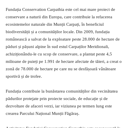
Fundația Conservation Carpathia este cel mai mare proiect de
conservare a naturii din Europa, care contribuie la refacerea
ecosistemelor naturale din Munții Carpați, în beneficiul
biodiversității și a comunităților locale. Din 2009, fundația
românească a salvat de la exploatare peste 28.000 de hectare de
păduri și pășuni alpine în sud estul Carpaților Meridionali,
achiziționându-le cu scop de conservare, a plantat peste 4,5
milioane de puieți pe 1.991 de hectare afectate de tăieri, a creat o
zonă de 78.000 de hectare pe care nu se desfășoară vânătoare
sportivă și de trofee.
Fundația contribuie la bunăstarea comunităților din vecinătatea
pădurilor protejate prin proiecte sociale, de educație și de
dezvoltare de afaceri verzi, iar viziunea pe termen lung este
crearea Parcului Național Munții Făgăraș.