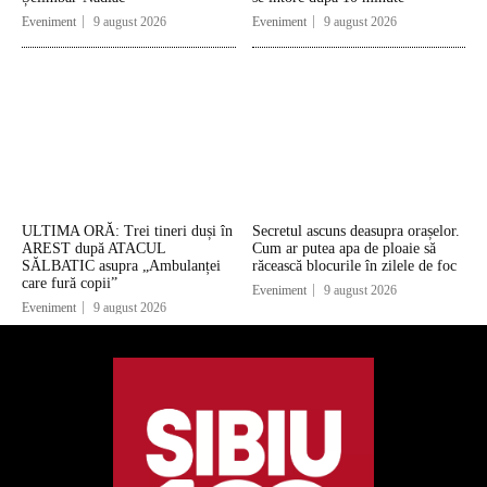
Eveniment
9 august 2026
Eveniment
9 august 2026
ULTIMA ORĂ: Trei tineri duși în
Secretul ascuns deasupra orașelor.
AREST după ATACUL
Cum ar putea apa de ploaie să
SĂLBATIC asupra „Ambulanței
răcească blocurile în zilele de foc
care fură copii”
Eveniment
9 august 2026
Eveniment
9 august 2026