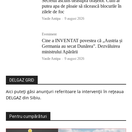
Secretul ascuns deasupra orașelor. Cum ar
putea apa de ploaie să răcească blocurile în
zilele de foc
Vasile Antipa
-
9 august 2026
Eveniment
Cine a INVENTAT povestea că „Austria și
Germania au secat Dunărea”. Dezvăluirea
ministrului Apărării
Vasile Antipa
-
9 august 2026
DELGAZ GRID
Aici puteți găsi anunțuri referitoare la intervenții în rețeaua
DELGAZ din Sibiu.
Pentru cumpărături