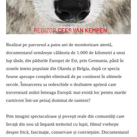
Realizat pe parcursul a patru ani de monitorizare atentă,
documentarul urmărește călătoria de 1.000 de kilometri a unui
lup tânăr, din pădurile Europei de Est, prin Germania, până în
zonele intens populate din Olanda și Belgia, după ce specia
fusese aproape complet eliminată de pe continent în ultimele
secole. Întoarcerea sa redeschide o dezbatere aprinsă care
traversează astăzi întreaga Europă: mai există loc pentru marile
carnivore într-un peisaj dominat de oameni?
Prin imagini spectaculoase și povești reale din comunități care
învață din nou să împartă teritoriul cu lupii, filmul vorbește
despre frică, fascinație, conservare și conviețuire. Documentarul