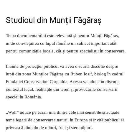
Studioul din Munții Făgăraș
Tema documentarului este relevantă și pentru Munții Făgăraș,
unde conviețuirea cu lupul rămâne un subiect important atât
pentru comunitățile locale, cât și pentru specialiștii în conservare.
Înainte de proiecție, publicul va avea o scurtă discuție despre
lupii din zona Munților Făgăraș cu Ruben Iosif, biolog în cadrul
Fundației Conservation Carpathia. Acesta va aduce în discuție
contextul local, realitățile din teren și provocările conservării
speciei în România.
„Wolf” aduce pe ecran una dintre cele mai sensibile și actuale
teme legate de conservarea naturii în Europa și invită publicul să
privească dincolo de mituri, frici și stereotipuri.