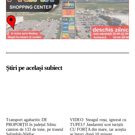
Știri pe același subiect
Transport agabaritic DE
VIDEO: Steagul roșu, ignorat cu
PROPORȚII în județul Sibiu:
TUPEU! Jandarmii scot turiștii
camion de 133 de tone, pe traseul
CU FORȚA din mare, iar aceștia
Șelimbăr-Nădlac
se întorc după 10 minute