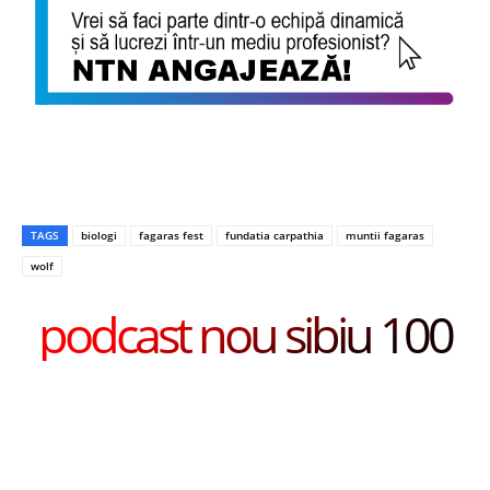
TAGS
biologi
fagaras fest
fundatia carpathia
muntii fagaras
wolf
podcast nou sibiu 100