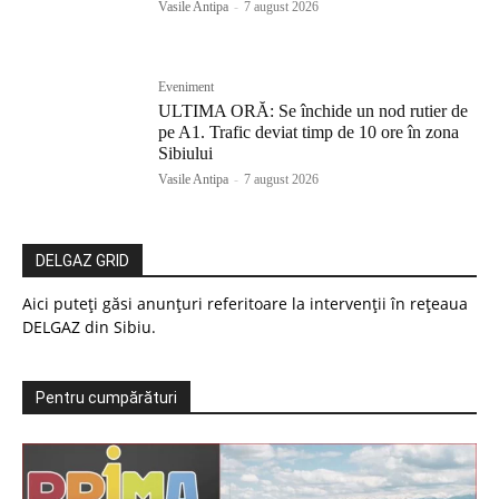
Vasile Antipa
-
7 august 2026
Eveniment
ULTIMA ORĂ: Se închide un nod rutier de
pe A1. Trafic deviat timp de 10 ore în zona
Sibiului
Vasile Antipa
-
7 august 2026
DELGAZ GRID
Aici puteți găsi anunțuri referitoare la intervenții în rețeaua
DELGAZ din Sibiu.
Pentru cumpărături