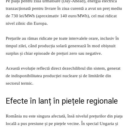
Pe piața pentru ziua următoare (Day-Ahead), energia electrică
tranzacționată pentru livrare în ziua curentă a avut un preț mediu
de 730 lei/MWh (aproximativ 140 euro/MWh), cel mai ridicat
nivel zilnic din Europa.
Prețurile au rămas ridicate pe toate intervalele orare, inclusiv în
timpul zilei, când producția solară generează în mod obișnuit
surplus și chiar episoade de prețuri zero sau negative.
Această evoluție reflectă direct dezechilibrul din sistem, generat
de indisponibilitatea producției nucleare și de limitările din
sectorul termic.
Efecte în lanț în piețele regionale
România nu este singura afectată, însă nivelul prețurilor din piața
locală a pus presiune și pe piețele vecine. În special Ungaria și