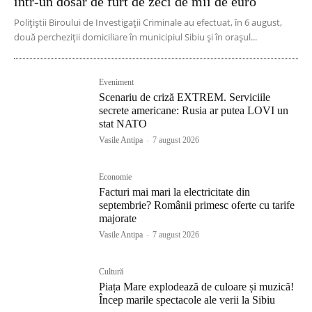
într-un dosar de furt de zeci de mii de euro
Polițiștii Biroului de Investigații Criminale au efectuat, în 6 august,
două percheziții domiciliare în municipiul Sibiu și în orașul...
Eveniment
Scenariu de criză EXTREM. Serviciile
secrete americane: Rusia ar putea LOVI un
stat NATO
Vasile Antipa
-
7 august 2026
Economie
Facturi mai mari la electricitate din
septembrie? Românii primesc oferte cu tarife
majorate
Vasile Antipa
-
7 august 2026
Cultură
Piața Mare explodează de culoare și muzică!
Încep marile spectacole ale verii la Sibiu