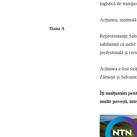
logistică de transpor
Acțiunea, susținută
Dana A
Reprezentanții Salv
subliniind că astfel
profesională și cres
Acțiunea a fost sus
Zărnești și Salvam
Îți mulțumim pentr
multe povești, inte