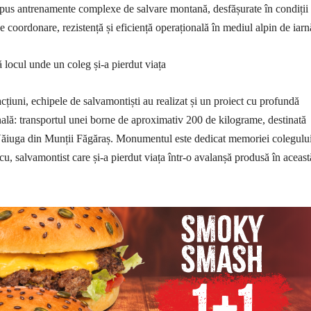
upus antrenamente complexe de salvare montană, desfășurate în condiții
pe coordonare, rezistență și eficiență operațională în mediul alpin de iarn
locul unde un coleg și-a pierdut viața
acțiuni, echipele de salvamontiști au realizat și un proiect cu profundă
ală: transportul unei borne de aproximativ 200 de kilograme, destinată
Văiuga din Munții Făgăraș. Monumentul este dedicat memoriei colegului
, salvamontist care și-a pierdut viața într-o avalanșă produsă în aceast