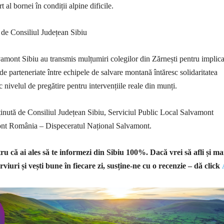
t al bornei în condiții alpine dificile.
 de Consiliul Județean Sibiu
amont Sibiu au transmis mulțumiri colegilor din Zărnești pentru implica
 de parteneriate între echipele de salvare montană întăresc solidaritatea
c nivelul de pregătire pentru intervențiile reale din munți.
ținută de Consiliul Județean Sibiu, Serviciul Public Local Salvamont
ont România – Dispeceratul Național Salvamont.
u că ai ales să te informezi din Sibiu 100%.
Dacă vrei să afli și ma
rviuri și vești bune în fiecare zi, susține-ne cu o recenzie – dă click