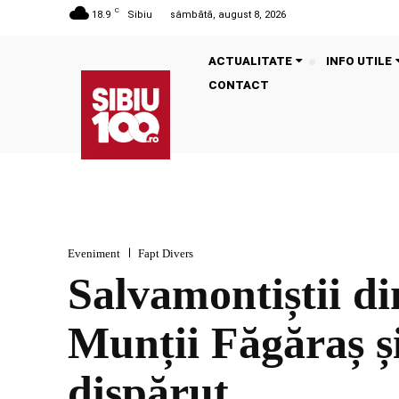
C
18.9
Sibiu
sâmbătă, august 8, 2026
ACTUALITATE
INFO UTILE
CONTACT
Eveniment
Fapt Divers
Salvamontiștii din
Munții Făgăraș ș
dispărut