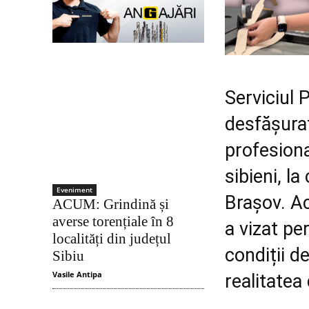
Serviciul 
desfășura
profesion
sibieni, l
Eveniment
Brașov. Ac
ACUM: Grindină și
averse torențiale în 8
a vizat pe
localități din județul
condiții d
Sibiu
Vasile Antipa
realitatea 