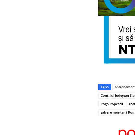
TAGS
antrenament
Consiliul Județean Sib
Pogo Popescu
rea
salvare montană Rom
po