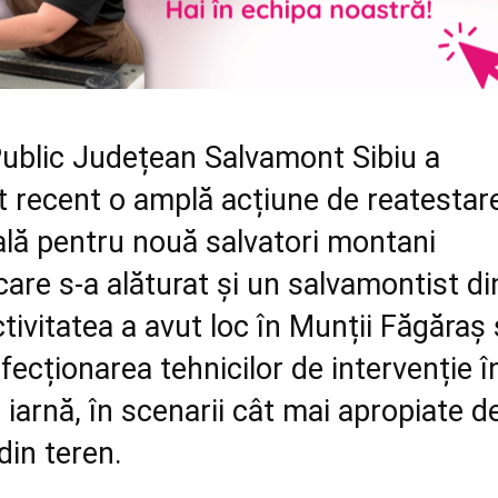
Public Județean Salvamont Sibiu a
t recent o amplă acțiune de reatestar
ală pentru nouă salvatori montani
a care s-a alăturat și un salvamontist di
tivitatea a avut loc în Munții Făgăraș 
rfecționarea tehnicilor de intervenție î
e iarnă, în scenarii cât mai apropiate d
din teren.