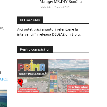
Manager MR.DIY România
Publicitate
-
7 august 2026
DELGAZ GRID
re,
Aici puteți găsi anunțuri referitoare la
intervenții în rețeaua DELGAZ din Sibiu.
Pentru cumpărături
i
AICI