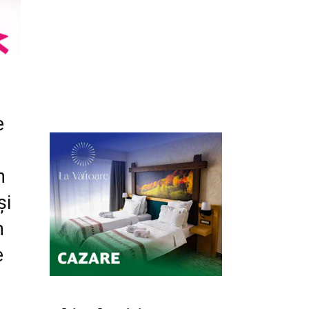
e
n
și
n
e