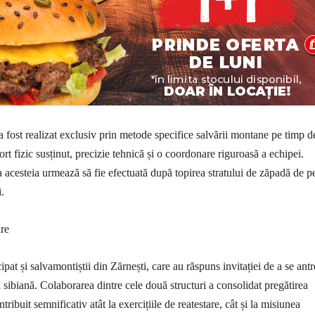
a fost realizat exclusiv prin metode specifice salvării montane pe timp d
ort fizic susținut, precizie tehnică și o coordonare riguroasă a echipei.
 acesteia urmează să fie efectuată după topirea stratului de zăpadă de p
.
are
ipat și salvamontiștii din Zărnești, care au răspuns invitației de a se ant
sibiană. Colaborarea dintre cele două structuri a consolidat pregătirea
tribuit semnificativ atât la exercițiile de reatestare, cât și la misiunea