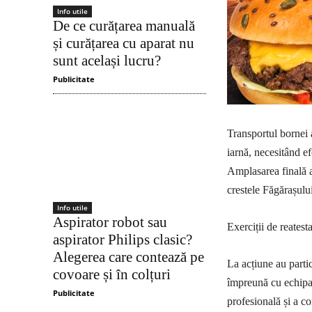
Info utile
De ce curățarea manuală
și curățarea cu aparat nu
sunt același lucru?
Publicitate
Transportul bornei 
iarnă, necesitând ef
Amplasarea finală a
crestele Făgărașului
Info utile
Aspirator robot sau
Exerciții de reatest
aspirator Philips clasic?
Alegerea care contează pe
La acțiune au partic
covoare și în colțuri
împreună cu echipa 
Publicitate
profesională și a con