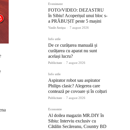
Eveniment
FOTO/VIDEO: DEZASTRU
în Sibiu! Acoperișul unui bloc s-
a PRĂBUȘIT peste 5 mașini
Vasile Antipa
-
7 august 2026
Info utile
De ce curățarea manuală și
curățarea cu aparat nu sunt
e
același lucru?
Publicitate
-
7 august 2026
e
Info utile
Aspirator robot sau aspirator
Philips clasic? Alegerea care
contează pe covoare și în colțuri
Publicitate
-
7 august 2026
rena
Economie
Al doilea magazin MR.DIY în
Sibiu: Interviu exclusiv cu
Cătălin Secăreanu, Country BD