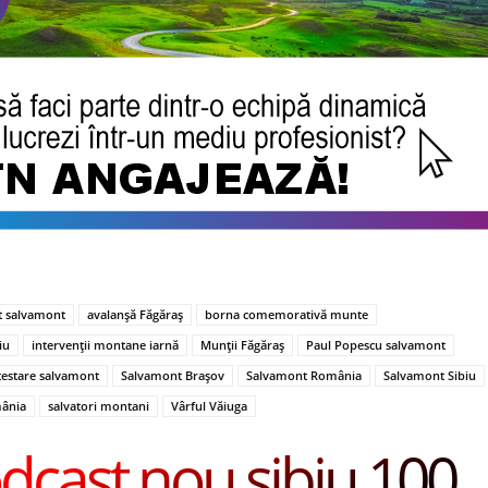
 salvamont
avalanșă Făgăraș
borna comemorativă munte
iu
intervenții montane iarnă
Munții Făgăraș
Paul Popescu salvamont
testare salvamont
Salvamont Brașov
Salvamont România
Salvamont Sibiu
ânia
salvatori montani
Vârful Văiuga
dcast nou sibiu 100