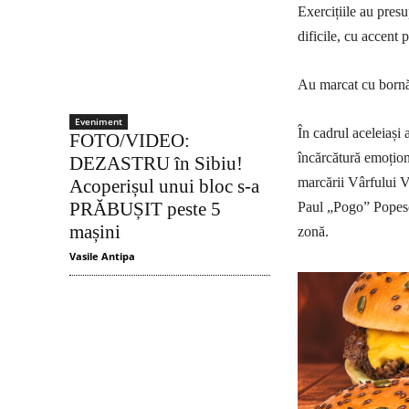
Exercițiile au pres
dificile, cu accent 
Au marcat cu bornă 
Eveniment
În cadrul aceleiași 
FOTO/VIDEO:
încărcătură emoțion
DEZASTRU în Sibiu!
marcării Vârfului 
Acoperișul unui bloc s-a
PRĂBUȘIT peste 5
Paul „Pogo” Popescu
mașini
zonă.
Vasile Antipa