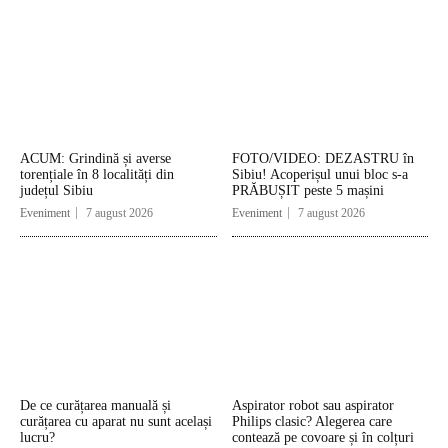
ACUM: Grindină și averse
FOTO/VIDEO: DEZASTRU în
torențiale în 8 localități din
Sibiu! Acoperișul unui bloc s-a
județul Sibiu
PRĂBUȘIT peste 5 mașini
Eveniment
7 august 2026
Eveniment
7 august 2026
De ce curățarea manuală și
Aspirator robot sau aspirator
curățarea cu aparat nu sunt același
Philips clasic? Alegerea care
lucru?
contează pe covoare și în colțuri