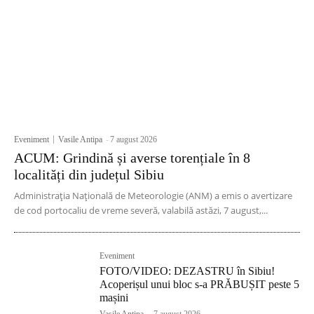
Eveniment
Vasile Antipa
-
7 august 2026
ACUM: Grindină și averse torențiale în 8
localități din județul Sibiu
Administrația Națională de Meteorologie (ANM) a emis o avertizare
de cod portocaliu de vreme severă, valabilă astăzi, 7 august,...
Eveniment
FOTO/VIDEO: DEZASTRU în Sibiu!
Acoperișul unui bloc s-a PRĂBUȘIT peste 5
mașini
Vasile Antipa
-
7 august 2026