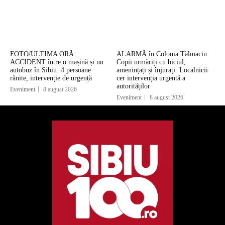
FOTO/ULTIMA ORĂ:
ALARMĂ în Colonia Tălmaciu:
ACCIDENT între o mașină și un
Copii urmăriți cu biciul,
autobuz în Sibiu. 4 persoane
amenințați și înjurați. Localnicii
rănite, intervenție de urgență
cer intervenția urgentă a
autorităților
Eveniment
8 august 2026
Eveniment
8 august 2026