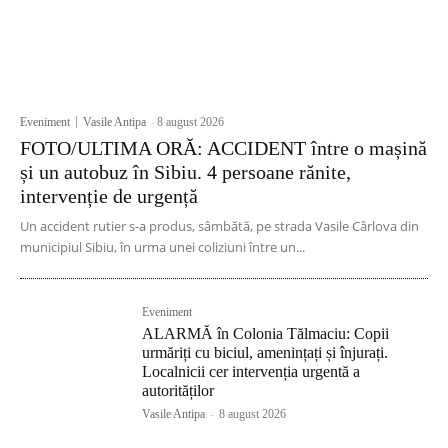
Eveniment
Vasile Antipa
-
8 august 2026
FOTO/ULTIMA ORĂ: ACCIDENT între o mașină
și un autobuz în Sibiu. 4 persoane rănite,
intervenție de urgență
Un accident rutier s-a produs, sâmbătă, pe strada Vasile Cârlova din
municipiul Sibiu, în urma unei coliziuni între un...
Eveniment
ALARMĂ în Colonia Tălmaciu: Copii
urmăriți cu biciul, amenințați și înjurați.
Localnicii cer intervenția urgentă a
autorităților
Vasile Antipa
-
8 august 2026