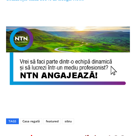
TAGS
Casa regală
featured
sibiu