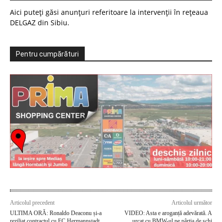
Aici puteți găsi anunțuri referitoare la intervenții în rețeaua
DELGAZ din Sibiu.
Pentru cumpărături
Articolul precedent
Articolul următor
ULTIMA ORĂ: Ronaldo Deaconu și-a
VIDEO: Asta e aroganță adevărată. A
reziliat contractul cu FC Hermannstadt
urcat cu BMW-ul pe pârtia de schi