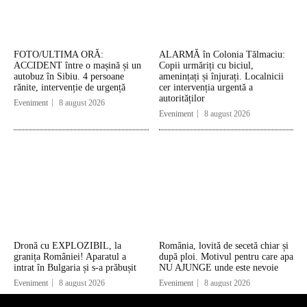
FOTO/ULTIMA ORĂ:
ALARMĂ în Colonia Tălmaciu:
ACCIDENT între o mașină și un
Copii urmăriți cu biciul,
autobuz în Sibiu. 4 persoane
amenințați și înjurați. Localnicii
rănite, intervenție de urgență
cer intervenția urgentă a
autorităților
Eveniment
8 august 2026
Eveniment
8 august 2026
Dronă cu EXPLOZIBIL, la
România, lovită de secetă chiar și
granița României! Aparatul a
după ploi. Motivul pentru care apa
intrat în Bulgaria și s-a prăbușit
NU AJUNGE unde este nevoie
Eveniment
8 august 2026
Eveniment
8 august 2026