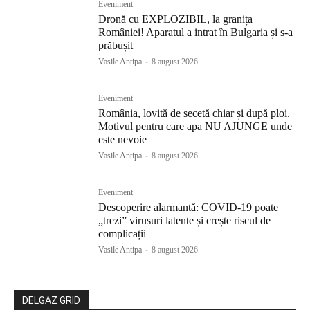
Eveniment
Dronă cu EXPLOZIBIL, la granița
României! Aparatul a intrat în Bulgaria și s-a
prăbușit
Vasile Antipa
-
8 august 2026
Eveniment
România, lovită de secetă chiar și după ploi.
Motivul pentru care apa NU AJUNGE unde
este nevoie
Vasile Antipa
-
8 august 2026
Eveniment
Descoperire alarmantă: COVID-19 poate
„trezi” virusuri latente și crește riscul de
complicații
Vasile Antipa
-
8 august 2026
DELGAZ GRID