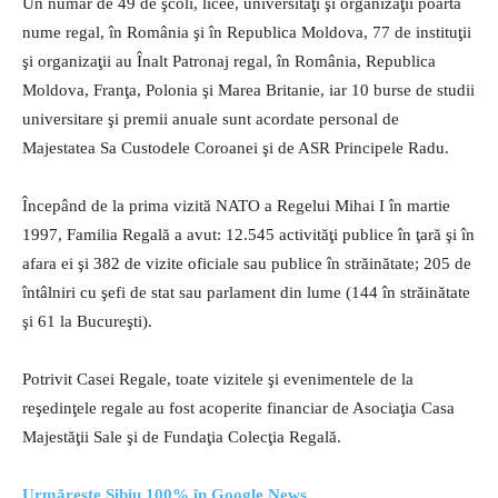
Un număr de 49 de şcoli, licee, universităţi şi organizaţii poartă
nume regal, în România şi în Republica Moldova, 77 de instituţii
şi organizaţii au Înalt Patronaj regal, în România, Republica
Moldova, Franţa, Polonia şi Marea Britanie, iar 10 burse de studii
universitare şi premii anuale sunt acordate personal de
Majestatea Sa Custodele Coroanei şi de ASR Principele Radu.
Începând de la prima vizită NATO a Regelui Mihai I în martie
1997, Familia Regală a avut: 12.545 activităţi publice în ţară şi în
afara ei şi 382 de vizite oficiale sau publice în străinătate; 205 de
întâlniri cu şefi de stat sau parlament din lume (144 în străinătate
şi 61 la Bucureşti).
Potrivit Casei Regale, toate vizitele şi evenimentele de la
reşedinţele regale au fost acoperite financiar de Asociaţia Casa
Majestăţii Sale şi de Fundaţia Colecţia Regală.
Urmărește Sibiu 100% în Google News