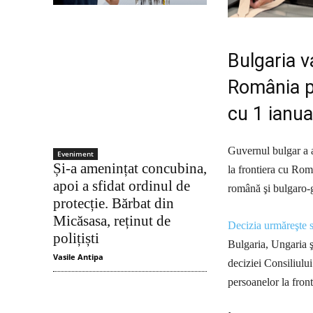
Bulgaria v
România p
cu 1 ianua
Guvernul bulgar a a
Eveniment
Și-a amenințat concubina,
la frontiera cu Rom
apoi a sfidat ordinul de
română şi bulgaro-
protecție. Bărbat din
Micăsasa, reținut de
Decizia urmăreşte s
polițiști
Bulgaria, Ungaria 
Vasile Antipa
deciziei Consiliului
persoanelor la front