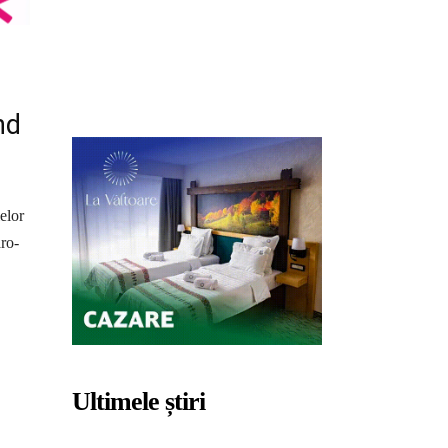
nd
elor
aro-
Ultimele știri