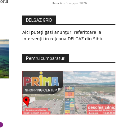
torul
Dana A
-
5 august 2026
DELGAZ GRID
Aici puteți găsi anunțuri referitoare la
intervenții în rețeaua DELGAZ din Sibiu.
Pentru cumpărături