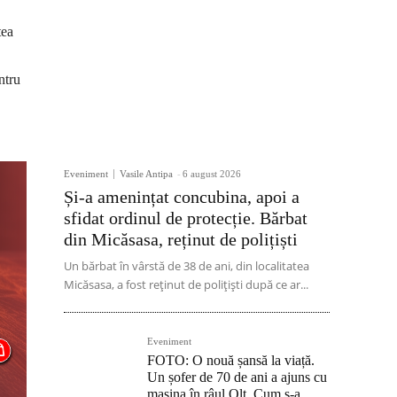
tea
ntru
Eveniment
Vasile Antipa
-
6 august 2026
Și-a amenințat concubina, apoi a
sfidat ordinul de protecție. Bărbat
din Micăsasa, reținut de polițiști
Un bărbat în vârstă de 38 de ani, din localitatea
Micăsasa, a fost reținut de polițiști după ce ar...
Eveniment
FOTO: O nouă șansă la viață.
Un șofer de 70 de ani a ajuns cu
mașina în râul Olt. Cum s-a