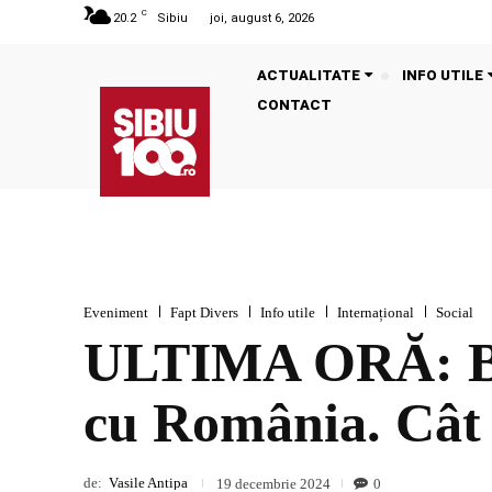
C
20.2
Sibiu
joi, august 6, 2026
ACTUALITATE
INFO UTILE
CONTACT
Eveniment
Fapt Divers
Info utile
Internațional
Social
ULTIMA ORĂ: Bul
cu România. Cât
de:
Vasile Antipa
0
19 decembrie 2024