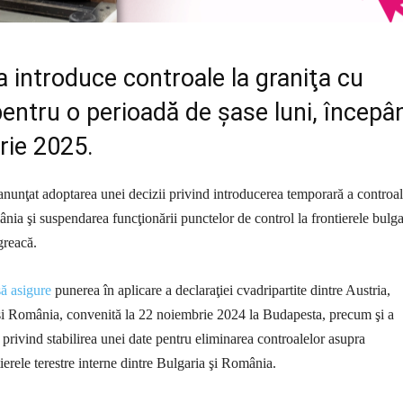
a introduce controale la graniţa cu
entru o perioadă de şase luni, începâ
rie 2025.
nunţat adoptarea unei decizii privind introducerea temporară a controal
ânia şi suspendarea funcţionării punctelor de control la frontierele bulg
greacă.
ă asigure
punerea în aplicare a declaraţiei cvadripartite dintre Austria,
şi România, convenită la 22 noiembrie 2024 la Budapesta, precum şi a
 privind stabilirea unei date pentru eliminarea controalelor asupra
ierele terestre interne dintre Bulgaria şi România.