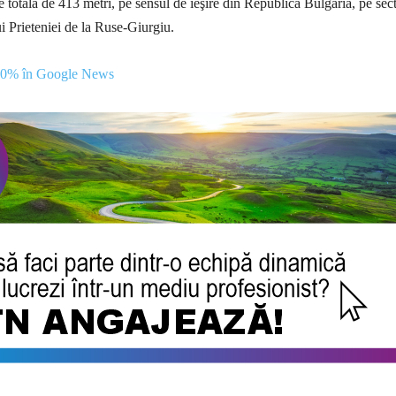
e totală de 413 metri, pe sensul de ieşire din Republica Bulgaria, pe sec
i Prieteniei de la Ruse-Giurgiu.
00% în Google News