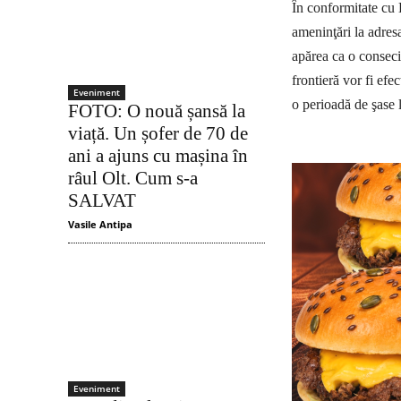
În conformitate cu 
ameninţări la adres
apărea ca o consecin
frontieră vor fi efe
Eveniment
o perioadă de şase 
FOTO: O nouă șansă la
viață. Un șofer de 70 de
ani a ajuns cu mașina în
râul Olt. Cum s-a
SALVAT
Vasile Antipa
Eveniment