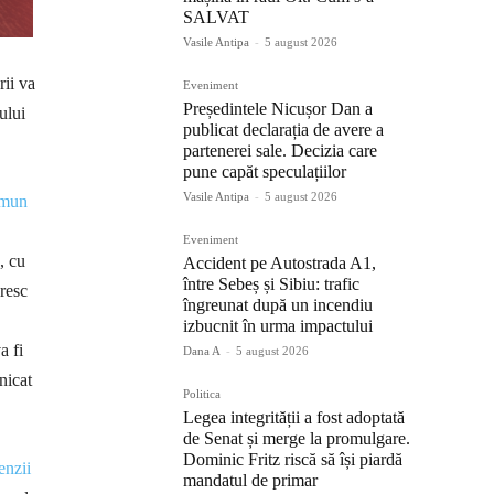
SALVAT
Vasile Antipa
-
5 august 2026
ii va
Eveniment
Președintele Nicușor Dan a
ului
publicat declarația de avere a
partenerei sale. Decizia care
pune capăt speculațiilor
Vasile Antipa
-
5 august 2026
omun
Eveniment
, cu
Accident pe Autostrada A1,
între Sebeș și Sibiu: trafic
ăresc
îngreunat după un incendiu
izbucnit în urma impactului
a fi
Dana A
-
5 august 2026
nicat
Politica
Legea integrității a fost adoptată
de Senat și merge la promulgare.
Dominic Fritz riscă să își piardă
enzii
mandatul de primar