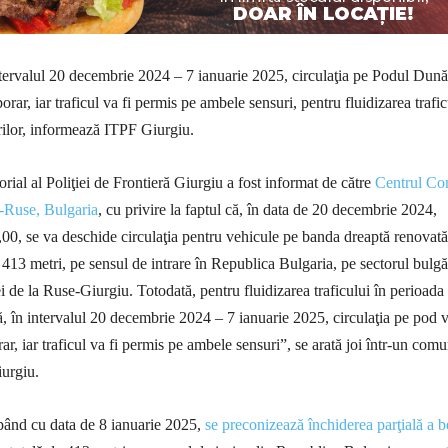
ervalul 20 decembrie 2024 – 7 ianuarie 2025, circulaţia pe Podul Dunăr
orar, iar traficul va fi permis pe ambele sensuri, pentru fluidizarea trafic
rilor, informează ITPF Giurgiu.
orial al Poliţiei de Frontieră Giurgiu a fost informat de către
Centrul C
-Ruse, Bulgaria
, cu privire la faptul că, în data de 20 decembrie 2024,
00, se va deschide circulaţia pentru vehicule pe banda dreaptă renovată
 413 metri, pe sensul de intrare în Republica Bulgaria, pe sectorul bulg
i de la Ruse-Giurgiu. Totodată, pentru fluidizarea traficului în perioada
ă, în intervalul 20 decembrie 2024 – 7 ianuarie 2025, circulaţia pe pod v
r, iar traficul va fi permis pe ambele sensuri”, se arată joi într-un comu
iurgiu.
ând cu data de 8 ianuarie 2025,
se preconizează închiderea parţială a b