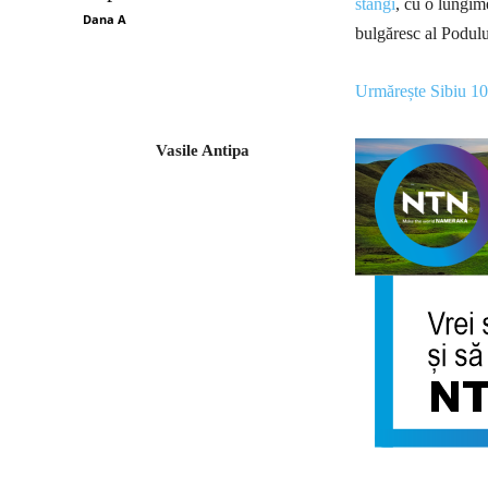
stângi
, cu o lungim
Dana A
bulgăresc al Podulu
Urmărește Sibiu 1
Vasile Antipa