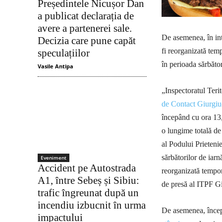
Președintele Nicușor Dan
a publicat declarația de
avere a partenerei sale.
De asemenea, în int
Decizia care pune capăt
fi reorganizată temp
speculațiilor
în perioada sărbăto
Vasile Antipa
„Inspectoratul Terit
de Contact Giurgiu
începând cu ora 13,
o lungime totală de
al Podului Prietenie
sărbătorilor de iarn
Eveniment
Accident pe Autostrada
reorganizată tempora
A1, între Sebeș și Sibiu:
de presă al ITPF G
trafic îngreunat după un
incendiu izbucnit în urma
De asemenea, încep
impactului