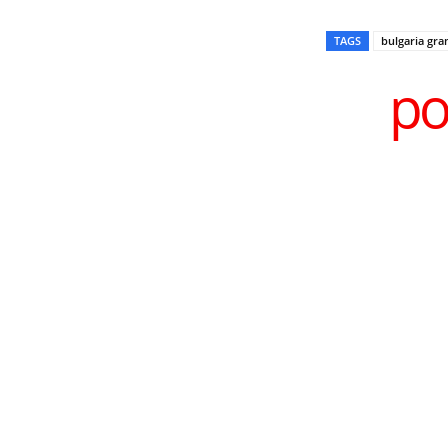
TAGS
bulgaria gra
po