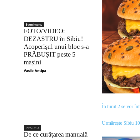
Eveniment
FOTO/VIDEO:
DEZASTRU în Sibiu!
Acoperișul unui bloc s-a
PRĂBUȘIT peste 5
mașini
Vasile Antipa
În turul 2 se vor în
Urmărește Sibiu 1
Info utile
De ce curățarea manuală