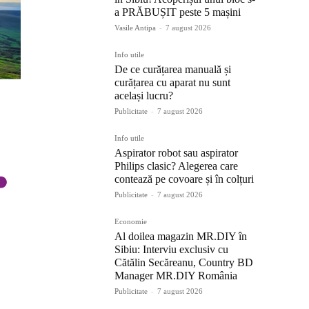
a PRĂBUȘIT peste 5 mașini
Vasile Antipa
-
7 august 2026
Info utile
De ce curățarea manuală și
curățarea cu aparat nu sunt
același lucru?
Publicitate
-
7 august 2026
Info utile
Aspirator robot sau aspirator
Philips clasic? Alegerea care
contează pe covoare și în colțuri
Publicitate
-
7 august 2026
Economie
Al doilea magazin MR.DIY în
Sibiu: Interviu exclusiv cu
Cătălin Secăreanu, Country BD
Manager MR.DIY România
Publicitate
-
7 august 2026