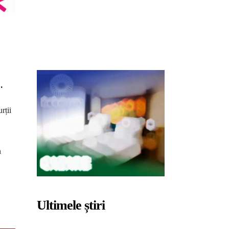
.
rții
n
Ultimele știri