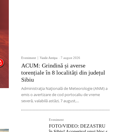
Eveniment
Vasile Antipa
-
7 august 2026
ACUM: Grindină și averse
torențiale în 8 localități din județul
Sibiu
Administrația Națională de Meteorologie (ANM) a
emis o avertizare de cod portocaliu de vreme
severă, valabilă astăzi, 7 august,...
Eveniment
FOTO/VIDEO: DEZASTRU
în Sibiu! Acoperișul unui bloc s-