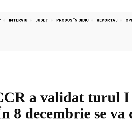
INTERVIU
JUDEŢ
PRODUS ÎN SIBIU
REPORTAJ
OPI
 a validat turul I 
 În 8 decembrie se va 