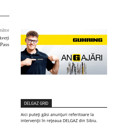
mător
Aveți
Pass
DELGAZ GRID
Aici puteți găsi anunțuri referitoare la
intervenții în rețeaua DELGAZ din Sibiu.