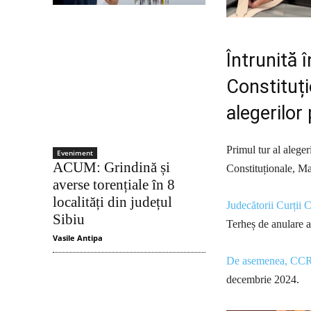
Întrunită 
Constituți
alegerilor
Primul tur al aleger
Eveniment
ACUM: Grindină și
Constituționale, M
averse torențiale în 8
localități din județul
Judecătorii Curții C
Sibiu
Terheș de anulare a 
Vasile Antipa
De asemenea, CCR a
decembrie 2024.