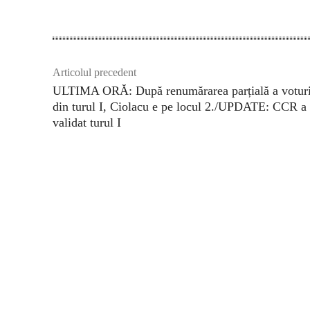
Articolul precedent
ULTIMA ORĂ: După renumărarea parțială a voturi
din turul I, Ciolacu e pe locul 2./UPDATE: CCR a
validat turul I