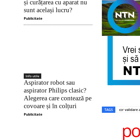
și curățarea cu aparat nu
sunt același lucru?
Publicitate
Info utile
Aspirator robot sau
aspirator Philips clasic?
Alegerea care contează pe
covoare și în colțuri
TAGS
ccr validare 
Publicitate
po