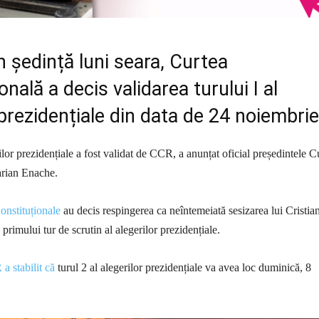
în ședință luni seara, Curtea
onală a decis validarea turului I al
 prezidențiale din data de 24 noiembrie
ilor prezidențiale a fost validat de CCR, a anunțat oficial președintele Cu
arian Enache.
onstituționale
au decis respingerea ca neîntemeiată sesizarea lui Cristia
primului tur de scrutin al alegerilor prezidențiale.
 stabilit că
turul 2 al alegerilor prezidențiale va avea loc duminică, 8