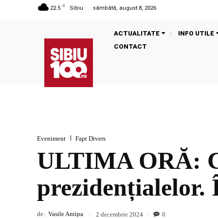
C
22.5
Sibiu
sâmbătă, august 8, 2026
ACTUALITATE
INFO UTILE
CONTACT
Eveniment
Fapt Divers
ULTIMA ORĂ: CCR
prezidențialelor.
de:
Vasile Antipa
0
2 decembrie 2024