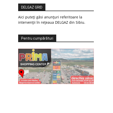
DELGAZ GRID
Aici puteți găsi anunțuri referitoare la
intervenții în rețeaua DELGAZ din Sibiu.
Pentru cumpărături