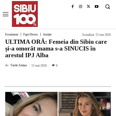
Eveniment
Fapt Divers
Justiție
Actualizat:
15 mai 2026
ULTIMA ORĂ: Femeia din Sibiu care
și-a omorât mama s-a SINUCIS în
arestul IPJ Alba
de:
Vasile Antipa
15 mai 2026
0