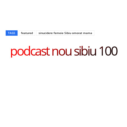
TAGS
featured
sinucidere femeie Sibiu omorat mama
podcast nou sibiu 100