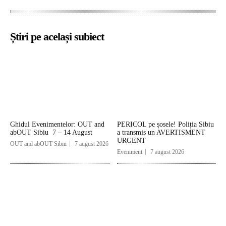
Știri pe același subiect
Ghidul Evenimentelor: OUT and
PERICOL pe șosele! Poliția Sibiu
abOUT Sibiu 7 – 14 August
a transmis un AVERTISMENT
URGENT
OUT and abOUT Sibiu
7 august 2026
Eveniment
7 august 2026