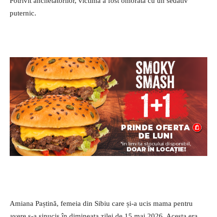
Potrivit anchetatorilor, victima a fost omorâtă cu un sedativ
puternic.
Amiana Paștină, femeia din Sibiu care și-a ucis mama pentru
avere s-a sinucis în dimineața zilei de 15 mai 2026. Acesta era