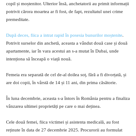
copil și moștenitor. Ulterior însă, anchetatorii au primit informații
potrivit cărora moartea ar fi fost, de fapt, rezultatul unei crime
premeditate.
După deces, fiica a intrat rapid în posesia bunurilor moștenite
.
Potrivit surselor din anchetă, aceasta a vândut două case și două
apartamente, iar în vara acestui an s-a mutat în Dubai, unde
intenționa să înceapă o viață nouă.
Femeia era separată de cel de-al doilea soț, fără a fi divorțată, și
are doi copii, în vârstă de 14 și 11 ani, din prima căsătorie.
În luna decembrie, aceasta s-a întors în România pentru a finaliza
vânzarea ultimei proprietăți pe care o mai deținea.
Cele două femei, fiica victimei și asistenta medicală, au fost
reținute în data de 27 decembrie 2025. Procurorii au formulat