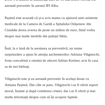
arestată preventiv în arestul IPJ Alba.
Paștină este acuzată că și-a ucis mama cu ajutorul unei asistente
medicale de la Camera de Gardă a Spitalului Orășenesc din
Cisnădie dorea averea de peste un milion de euro, fiind vorba
despre mai multe imobile din județul Sibiu.
Însă, la o lună de la arestarea sa preventivă, un nume
surprinzător a ajuns în atenția anchetatorilor: Adriana Viliginschi,
fosta concubină a omului de afaceri Adrian Kreiner, ucis în casa
sa de trei bărbați.
Viliginschi este și ea arestată preventiv în același dosar cu
Amiana Paștină. Din câte se pare, Viliginschi i-ar fi oferit suport
moral, înainte și după comiterea crimei, dar i-ar fi oferit și mai
multe informații despre cum să își acopere faptele.