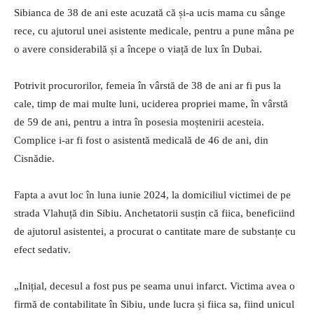
Sibianca de 38 de ani este acuzată că și-a ucis mama cu sânge
rece, cu ajutorul unei asistente medicale, pentru a pune mâna pe
o avere considerabilă și a începe o viață de lux în Dubai.
Potrivit procurorilor, femeia în vârstă de 38 de ani ar fi pus la
cale, timp de mai multe luni, uciderea propriei mame, în vârstă
de 59 de ani, pentru a intra în posesia moștenirii acesteia.
Complice i-ar fi fost o asistentă medicală de 46 de ani, din
Cisnădie.
Fapta a avut loc în luna iunie 2024, la domiciliul victimei de pe
strada Vlahuță din Sibiu. Anchetatorii susțin că fiica, beneficiind
de ajutorul asistentei, a procurat o cantitate mare de substanțe cu
efect sedativ.
„Inițial, decesul a fost pus pe seama unui infarct. Victima avea o
firmă de contabilitate în Sibiu, unde lucra și fiica sa, fiind unicul