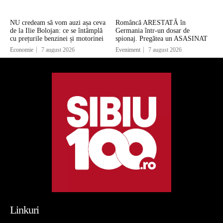
NU credeam să vom auzi așa ceva
Româncă ARESTATĂ în
de la Ilie Bolojan: ce se întâmplă
Germania într-un dosar de
cu prețurile benzinei și motorinei
spionaj. Pregătea un ASASINAT
Economie
7 august 2026
Eveniment
7 august 2026
Linkuri