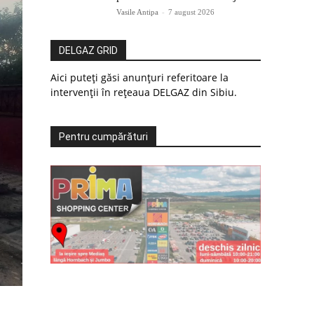
Vasile Antipa
-
7 august 2026
DELGAZ GRID
Aici puteți găsi anunțuri referitoare la
intervenții în rețeaua DELGAZ din Sibiu.
Pentru cumpărături