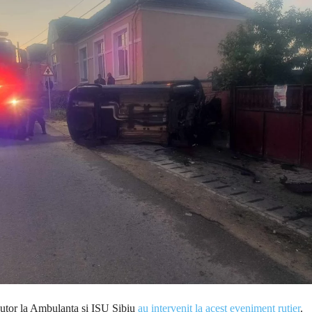
jutor la Ambulanța și ISU Sibiu
au intervenit la acest eveniment rutier
.