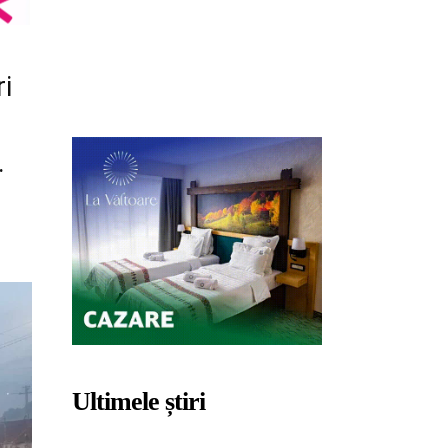
ri
.
Ultimele știri