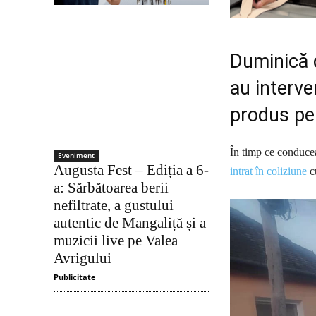
Duminică di
au interve
produs pe 
În timp ce conducea
Eveniment
Augusta Fest – Ediția a 6-
intrat în coliziune
cu
a: Sărbătoarea berii
nefiltrate, a gustului
autentic de Mangaliță și a
muzicii live pe Valea
Avrigului
Publicitate