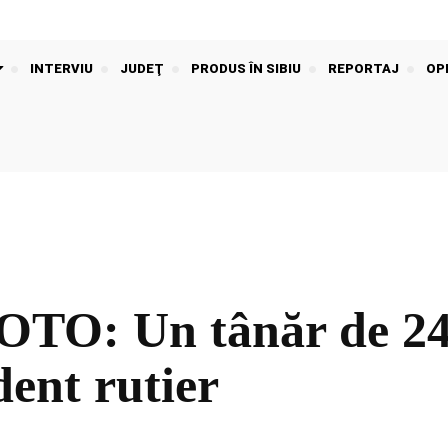
INTERVIU
JUDEŢ
PRODUS ÎN SIBIU
REPORTAJ
OPI
O: Un tânăr de 24 d
dent rutier