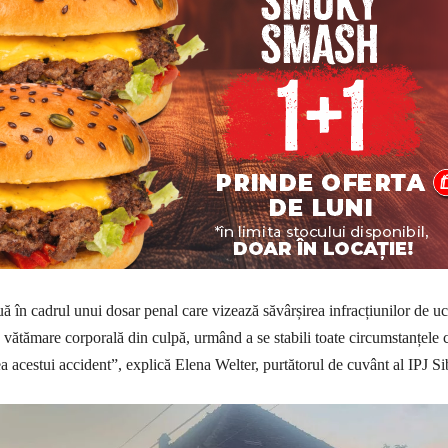
uă în cadrul unui dosar penal care vizează săvârșirea infracțiunilor de u
v vătămare corporală din culpă, urmând a se stabili toate circumstanțele 
a acestui accident”, explică Elena Welter, purtătorul de cuvânt al IPJ Si