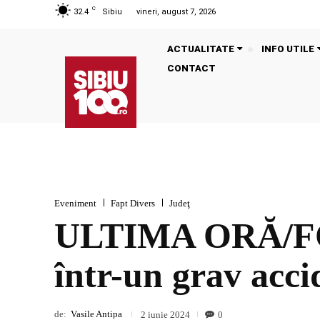
C
32.4
Sibiu
vineri, august 7, 2026
ACTUALITATE
INFO UTILE
CONTACT
Eveniment
Fapt Divers
Judeţ
ULTIMA ORĂ/FOT
într-un grav acci
de:
Vasile Antipa
0
2 iunie 2024