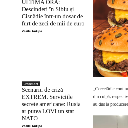
ULTIMA ORĂ:
Descinderi în Sibiu și
Cisnădie într-un dosar de
furt de zeci de mii de euro
Vasile Antipa
Eveniment
Scenariu de criză
„Cercetările contin
EXTREM. Serviciile
din culpă, respecti
secrete americane: Rusia
au dus la producere
ar putea LOVI un stat
NATO
Vasile Antipa