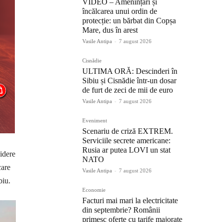
VIDEO – Amenințări și
încălcarea unui ordin de
protecție: un bărbat din Copșa
Mare, dus în arest
Vasile Antipa
-
7 august 2026
Cisnădie
ULTIMA ORĂ: Descinderi în
Sibiu și Cisnădie într-un dosar
de furt de zeci de mii de euro
Vasile Antipa
-
7 august 2026
Eveniment
Scenariu de criză EXTREM.
Serviciile secrete americane:
Rusia ar putea LOVI un stat
cidere
NATO
care
Vasile Antipa
-
7 august 2026
biu.
Economie
Facturi mai mari la electricitate
din septembrie? Românii
primesc oferte cu tarife majorate