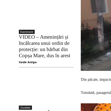
Eveniment
VIDEO – Amenințări și
încălcarea unui ordin de
protecție: un bărbat din
Copșa Mare, dus în arest
Vasile Antipa
Din păcate, impactu
Totodată, pasagerul 
Cisnădie