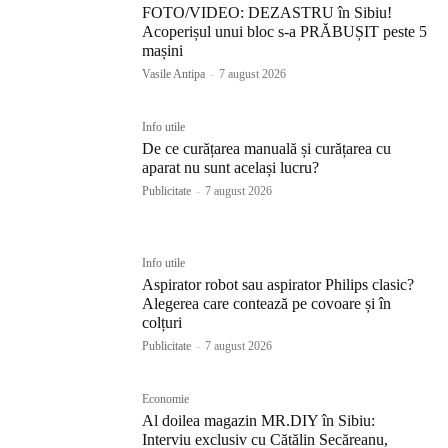
FOTO/VIDEO: DEZASTRU în Sibiu!
Acoperișul unui bloc s-a PRĂBUȘIT peste 5
mașini
Vasile Antipa
-
7 august 2026
Info utile
De ce curățarea manuală și curățarea cu
aparat nu sunt același lucru?
Publicitate
-
7 august 2026
Info utile
Aspirator robot sau aspirator Philips clasic?
Alegerea care contează pe covoare și în
colțuri
Publicitate
-
7 august 2026
Economie
Al doilea magazin MR.DIY în Sibiu:
Interviu exclusiv cu Cătălin Secăreanu,