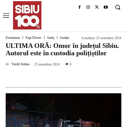
Eveniment
Fapt Divers
Judeţ
Justiție
Actualizat:
25 noiembrie 2024
ULTIMA ORĂ: Omor în județul Sibiu.
Autorul este în custodia polițiștilor
de:
Vasile Antipa
25 noiembrie 2024
0