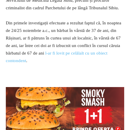
Serviciului de Medicină Legală Sibiu, precum și procuror
criminalist din cadrul Parchetului de pe lângă Tribunalul Sibiu.
Din primele investigații efectuate a rezultat faptul că, în noaptea
de 24/25 noiembrie a.c., un bărbat în vârstă de 37 de ani, din
Rășinari, ar fi pătruns în curtea unui alt localnic, în vârstă de 67
de ani, iar între cei doi ar fi izbucnit un conflict în cursul căruia
bărbatul de 67 de ani
l-ar fi lovit pe celălalt cu un obiect
contondent
.