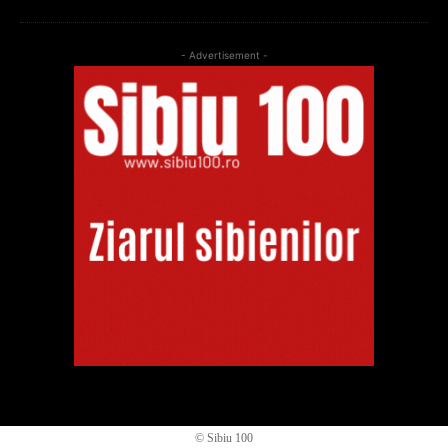
- Advertisement -
© Sibiu 100