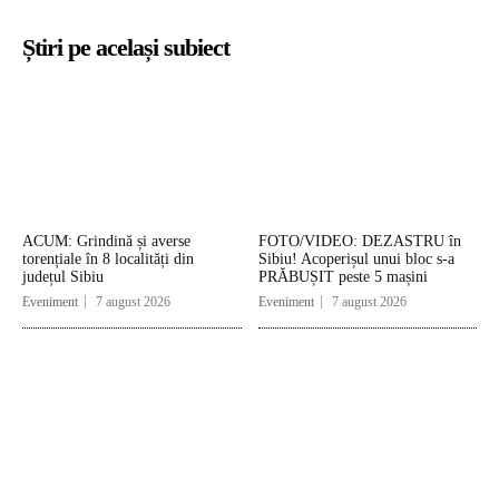
Știri pe același subiect
ACUM: Grindină și averse
FOTO/VIDEO: DEZASTRU în
torențiale în 8 localități din
Sibiu! Acoperișul unui bloc s-a
județul Sibiu
PRĂBUȘIT peste 5 mașini
Eveniment
7 august 2026
Eveniment
7 august 2026