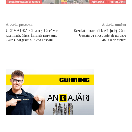
Articolul precedent
Articolul următor
ULTIMA ORĂ: Ciolacu și Ciucă vor
Rezultate finale oficiale în județ: Călin
juca finala. Mică. În finala mare sunt
Georgescu a fost votat de aproape
Călin Georgescu și Elena Lasconi
48.000 de sibieni