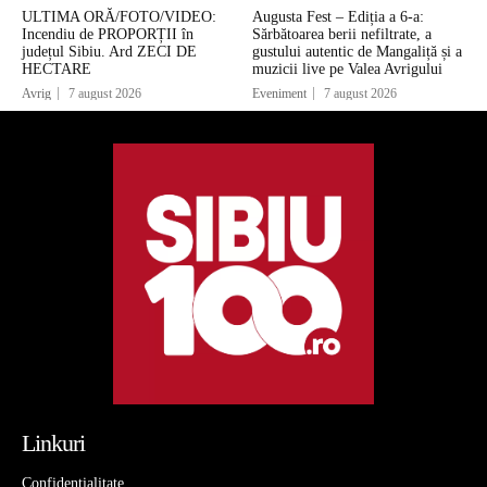
ULTIMA ORĂ/FOTO/VIDEO:
Augusta Fest – Ediția a 6-a:
Incendiu de PROPORȚII în
Sărbătoarea berii nefiltrate, a
județul Sibiu. Ard ZECI DE
gustului autentic de Mangaliță și a
HECTARE
muzicii live pe Valea Avrigului
Avrig
7 august 2026
Eveniment
7 august 2026
Linkuri
Confidentialitate