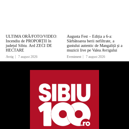
ULTIMA ORĂ/FOTO/VIDEO:
Augusta Fest – Ediția a 6-a:
Incendiu de PROPORȚII în
Sărbătoarea berii nefiltrate, a
județul Sibiu. Ard ZECI DE
gustului autentic de Mangaliță și a
HECTARE
muzicii live pe Valea Avrigului
Avrig
7 august 2026
Eveniment
7 august 2026