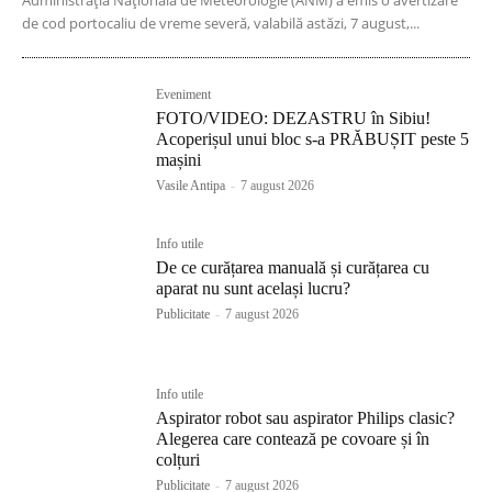
Administrația Națională de Meteorologie (ANM) a emis o avertizare
de cod portocaliu de vreme severă, valabilă astăzi, 7 august,...
Eveniment
FOTO/VIDEO: DEZASTRU în Sibiu!
Acoperișul unui bloc s-a PRĂBUȘIT peste 5
mașini
Vasile Antipa
-
7 august 2026
Info utile
De ce curățarea manuală și curățarea cu
aparat nu sunt același lucru?
Publicitate
-
7 august 2026
Info utile
Aspirator robot sau aspirator Philips clasic?
Alegerea care contează pe covoare și în
colțuri
Publicitate
-
7 august 2026