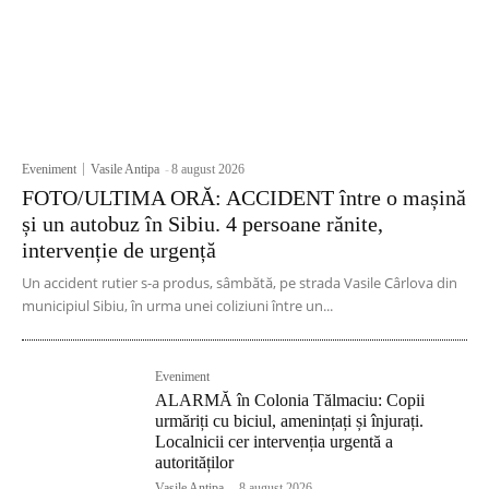
Eveniment
Vasile Antipa
-
8 august 2026
FOTO/ULTIMA ORĂ: ACCIDENT între o mașină
și un autobuz în Sibiu. 4 persoane rănite,
intervenție de urgență
Un accident rutier s-a produs, sâmbătă, pe strada Vasile Cârlova din
municipiul Sibiu, în urma unei coliziuni între un...
Eveniment
ALARMĂ în Colonia Tălmaciu: Copii
urmăriți cu biciul, amenințați și înjurați.
Localnicii cer intervenția urgentă a
autorităților
Vasile Antipa
-
8 august 2026