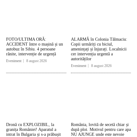
FOTO/ULTIMA ORĂ:
ALARMĂ în Colonia Tălmaciu:
ACCIDENT între o mașină și un
Copii urmăriți cu biciul,
autobuz în Sibiu. 4 persoane
amenințați și înjurați. Localnicii
rănite, intervenție de urgență
cer intervenția urgentă a
autorităților
Eveniment
8 august 2026
Eveniment
8 august 2026
Dronă cu EXPLOZIBIL, la
România, lovită de secetă chiar și
granița României! Aparatul a
după ploi. Motivul pentru care apa
intrat în Bulgaria și s-a prăbușit
NU AJUNGE unde este nevoie