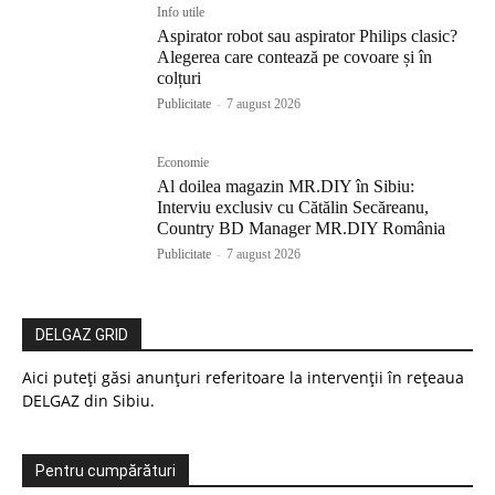
Info utile
Aspirator robot sau aspirator Philips clasic?
Alegerea care contează pe covoare și în
colțuri
Publicitate
-
7 august 2026
Economie
Al doilea magazin MR.DIY în Sibiu:
Interviu exclusiv cu Cătălin Secăreanu,
Country BD Manager MR.DIY România
Publicitate
-
7 august 2026
DELGAZ GRID
Aici puteți găsi anunțuri referitoare la intervenții în rețeaua
DELGAZ din Sibiu.
Pentru cumpărături