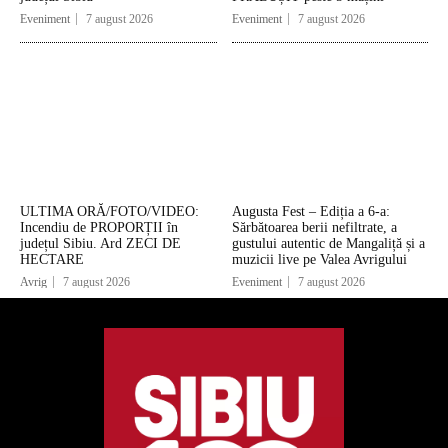
Eveniment
7 august 2026
Eveniment
7 august 2026
ULTIMA ORĂ/FOTO/VIDEO:
Augusta Fest – Ediția a 6-a:
Incendiu de PROPORȚII în
Sărbătoarea berii nefiltrate, a
județul Sibiu. Ard ZECI DE
gustului autentic de Mangaliță și a
HECTARE
muzicii live pe Valea Avrigului
Avrig
7 august 2026
Eveniment
7 august 2026