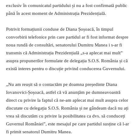
exclusiv în comunicatul partidului și nu a fost confirmată public
până în acest moment de Administrația Prezidențială.
Potrivit formațiunii conduse de Diana Șoșoacă, în timpul
convorbirii telefonice prin care partidul ar fi fost informat despre
noua rundă de consultări, senatorului Dumitru Manea i s-ar fi
transmis că Administrația Prezidențială „s-a aplecat mai mult”
asupra propunerilor formulate de delegația S.O.S. România și că
există interes pentru o discuție privind conducerea Guvernului.
„Nu am reușit să o contactăm pe doamna președinte Diana
Iovanovici-Șoșoacă, astfel că vă anunțăm pe dumneavoastră
direct cu privire la faptul că ne-am aplecat mai mult asupra celor
discutate cu delegația S.O.S. România și ne gândeam dacă nu ați
vrea să discutăm cu privire la posibilitatea ca dvs. să conduceți
Guvernul României”, este mesajul pe care partidul susține că l-ar
fi primit senatorul Dumitru Manea.