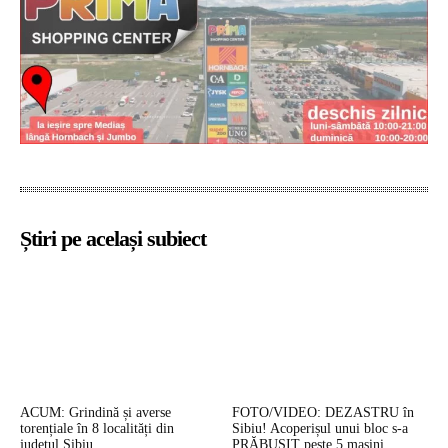
Știri pe același subiect
ACUM: Grindină și averse
FOTO/VIDEO: DEZASTRU în
torențiale în 8 localități din
Sibiu! Acoperișul unui bloc s-a
județul Sibiu
PRĂBUȘIT peste 5 mașini