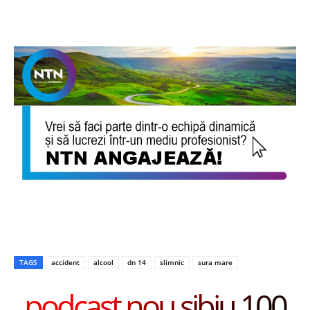
TAGS
accident
alcool
dn 14
slimnic
sura mare
podcast nou sibiu 100