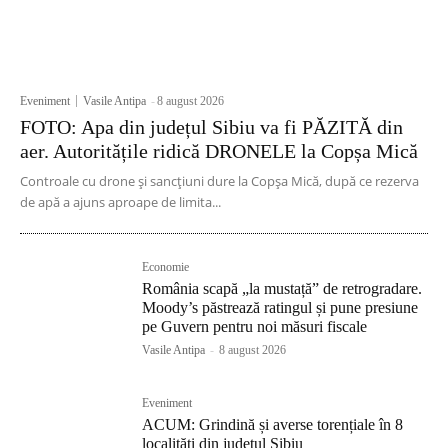
Eveniment
Vasile Antipa
-
8 august 2026
FOTO: Apa din județul Sibiu va fi PĂZITĂ din
aer. Autoritățile ridică DRONELE la Copșa Mică
Controale cu drone și sancțiuni dure la Copșa Mică, după ce rezerva
de apă a ajuns aproape de limita...
Economie
România scapă „la mustață” de retrogradare.
Moody’s păstrează ratingul și pune presiune
pe Guvern pentru noi măsuri fiscale
Vasile Antipa
-
8 august 2026
Eveniment
ACUM: Grindină și averse torențiale în 8
localități din județul Sibiu