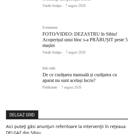
Vasile Antipa
-
7 august 2026
Eveniment
FOTO/VIDEO: DEZASTRU în Sibiu!
Acoperișul unui bloc s-a PRĂBUȘIT peste 5
mașini
Vasile Antipa
-
7 august 2026
Info utile
De ce curățarea manuală și curățarea cu
aparat nu sunt același lucru?
Publicitate
-
7 august 2026
DELGAZ GRID
Aici puteți găsi anunțuri referitoare la intervenții în rețeaua
DELGAZ din Sibiu.