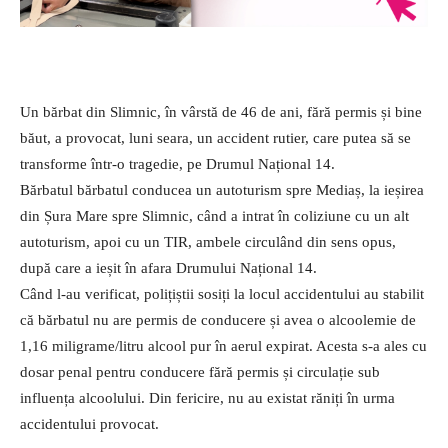
Un bărbat din Slimnic, în vârstă de 46 de ani, fără permis și bine
băut, a provocat, luni seara, un accident rutier, care putea să se
transforme într-o tragedie, pe Drumul Național 14.
Bărbatul bărbatul conducea un autoturism spre Mediaș, la ieșirea
din Șura Mare spre Slimnic, când a intrat în coliziune cu un alt
autoturism, apoi cu un TIR, ambele circulând din sens opus,
după care a ieșit în afara Drumului Național 14.
Când l-au verificat, polițiștii sosiți la locul accidentului au stabilit
că bărbatul nu are permis de conducere și avea o alcoolemie de
1,16 miligrame/litru alcool pur în aerul expirat. Acesta s-a ales cu
dosar penal pentru conducere fără permis și circulație sub
influența alcoolului. Din fericire, nu au existat răniți în urma
accidentului provocat.