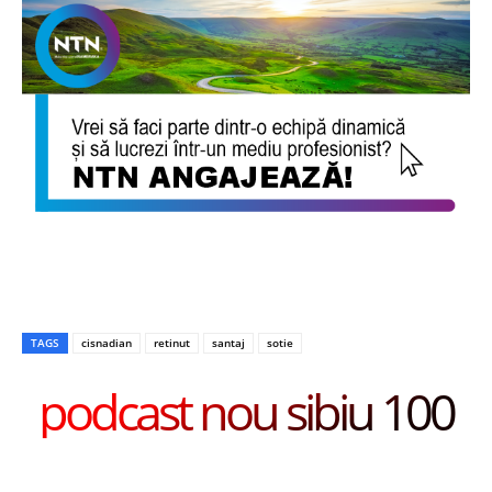
TAGS
cisnadian
retinut
santaj
sotie
podcast nou sibiu 100