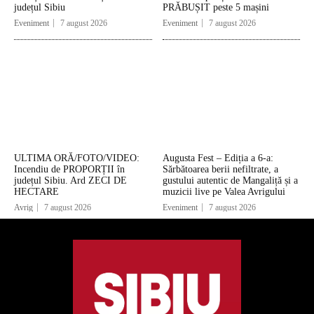
județul Sibiu
PRĂBUȘIT peste 5 mașini
Eveniment
7 august 2026
Eveniment
7 august 2026
ULTIMA ORĂ/FOTO/VIDEO:
Augusta Fest – Ediția a 6-a:
Incendiu de PROPORȚII în
Sărbătoarea berii nefiltrate, a
județul Sibiu. Ard ZECI DE
gustului autentic de Mangaliță și a
HECTARE
muzicii live pe Valea Avrigului
Avrig
7 august 2026
Eveniment
7 august 2026