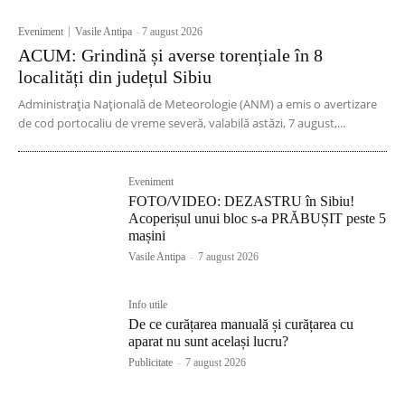
Eveniment
Vasile Antipa
-
7 august 2026
ACUM: Grindină și averse torențiale în 8
localități din județul Sibiu
Administrația Națională de Meteorologie (ANM) a emis o avertizare
de cod portocaliu de vreme severă, valabilă astăzi, 7 august,...
Eveniment
FOTO/VIDEO: DEZASTRU în Sibiu!
Acoperișul unui bloc s-a PRĂBUȘIT peste 5
mașini
Vasile Antipa
-
7 august 2026
Info utile
De ce curățarea manuală și curățarea cu
aparat nu sunt același lucru?
Publicitate
-
7 august 2026