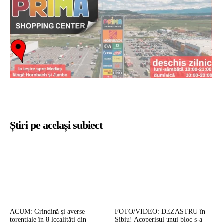
Știri pe același subiect
ACUM: Grindină și averse
FOTO/VIDEO: DEZASTRU în
torențiale în 8 localități din
Sibiu! Acoperișul unui bloc s-a