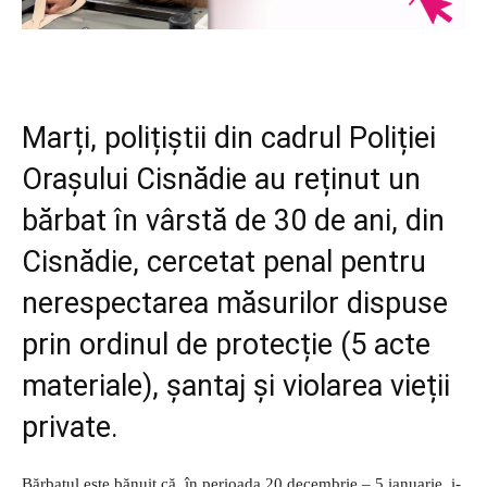
Marți, polițiștii din cadrul Poliției
Orașului Cisnădie au reținut un
bărbat în vârstă de 30 de ani, din
Cisnădie, cercetat penal pentru
nerespectarea măsurilor dispuse
prin ordinul de protecție (5 acte
materiale), șantaj și violarea vieții
private.
Bărbatul este bănuit că, în perioada 20 decembrie – 5 ianuarie, i-