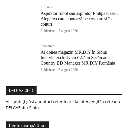
Info utile
Aspirator robot sau aspirator Philips clasic?
Alegerea care contează pe covoare și în
colțuri
Publicitate
-
7 august 2026
Economie
Al doilea magazin MR.DIY în Sibiu:
Interviu exclusiv cu Cătălin Secăreanu,
Country BD Manager MR.DIY România
Publicitate
-
7 august 2026
DELGAZ GRID
Aici puteți găsi anunțuri referitoare la intervenții în rețeaua
DELGAZ din Sibiu.
Pentru cumpărături