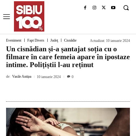
Eveniment
Fapt Divers
Judeţ
Cisnădie
Actualizat:
10 ianuarie 2024
Un cisnădian și-a șantajat soția cu o
filmare în care femeia apare în ipostaze
intime. Polițiștii l-au reținut
de:
Vasile Antipa
10 ianuarie 2024
0