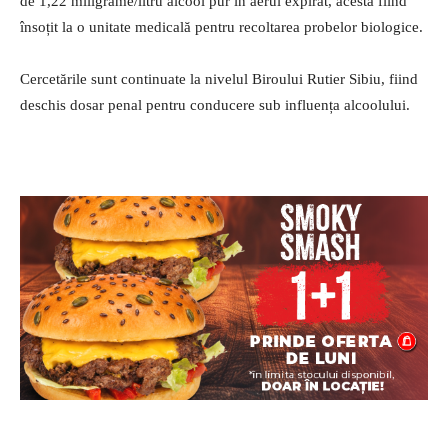
de 1,22 miligrame/litru alcool pur în aerul expirat, acesta fiind
însoțit la o unitate medicală pentru recoltarea probelor biologice.
Cercetările sunt continuate la nivelul Biroului Rutier Sibiu, fiind
deschis dosar penal pentru conducere sub influența alcoolului.