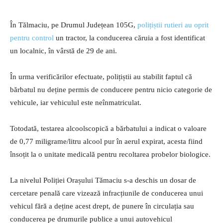
În Tălmaciu, pe Drumul Județean 105G,
polițiștii rutieri au oprit
pentru control
un tractor, la conducerea căruia a fost identificat
un localnic, în vârstă de 29 de ani.
În urma verificărilor efectuate, polițiștii au stabilit faptul că
bărbatul nu deține permis de conducere pentru nicio categorie de
vehicule, iar vehiculul este neînmatriculat.
Totodată, testarea alcoolscopică a bărbatului a indicat o valoare
de 0,77 miligrame/litru alcool pur în aerul expirat, acesta fiind
însoțit la o unitate medicală pentru recoltarea probelor biologice.
La nivelul Poliției Orașului Tămaciu s-a deschis un dosar de
cercetare penală care vizează infracțiunile de conducerea unui
vehicul fără a deține acest drept, de punere în circulația sau
conducerea pe drumurile publice a unui autovehicul