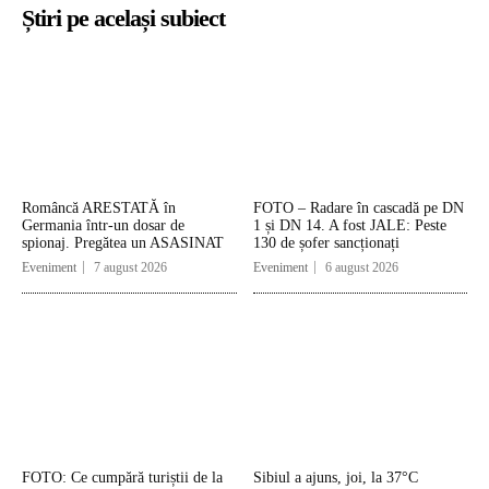
Știri pe același subiect
Româncă ARESTATĂ în
FOTO – Radare în cascadă pe DN
Germania într-un dosar de
1 și DN 14. A fost JALE: Peste
spionaj. Pregătea un ASASINAT
130 de șofer sancționați
Eveniment
7 august 2026
Eveniment
6 august 2026
FOTO: Ce cumpără turiștii de la
Sibiul a ajuns, joi, la 37°C