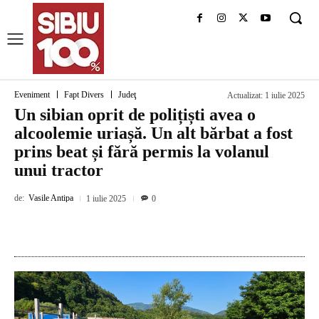
Eveniment
Fapt Divers
Judeţ
Actualizat:
1 iulie 2025
Un sibian oprit de polițiști avea o
alcoolemie uriașă. Un alt bărbat a fost
prins beat și fără permis la volanul
unui tractor
de:
Vasile Antipa
1 iulie 2025
0