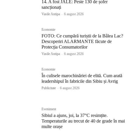
14. A fost JALE: Peste 130 de șofer
sancționați
Vasile Antipa
-
6 august 2026
Economie
FOTO: Ce cumpără turiștii de la Bâlea Lac?
Descoperiri ALARMANTE făcute de
Protecția Consumatorilor
Vasile Antipa
-
6 august 2026
Economie
În culisele marochinăriei de elită. Cum arată
leadershipul în fabricile din Sibiu și Avrig
Publicitate
-
6 august 2026
Eveniment
Sibiul a ajuns, joi, la 37°C resimțite.
Temperaturile au trecut de 40 de grade în mai
multe orașe