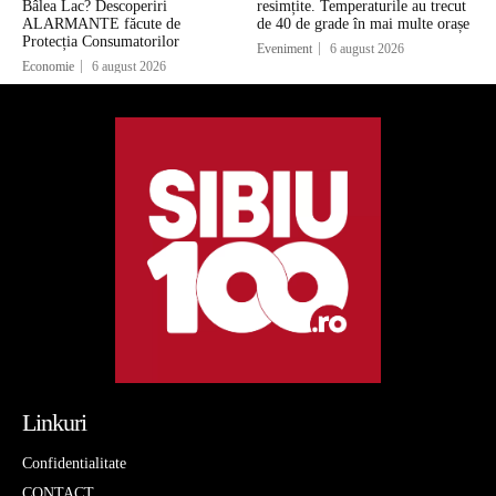
Bâlea Lac? Descoperiri
resimțite. Temperaturile au trecut
ALARMANTE făcute de
de 40 de grade în mai multe orașe
Protecția Consumatorilor
Eveniment
6 august 2026
Economie
6 august 2026
Linkuri
Confidentialitate
CONTACT