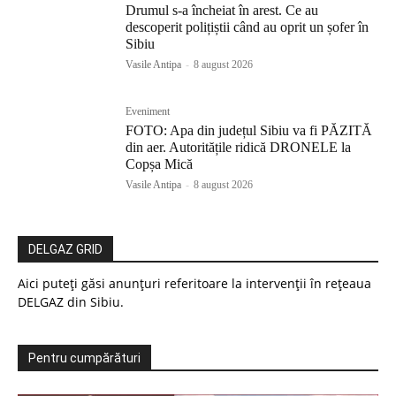
Drumul s-a încheiat în arest. Ce au
descoperit polițiștii când au oprit un șofer în
Sibiu
Vasile Antipa
-
8 august 2026
Eveniment
FOTO: Apa din județul Sibiu va fi PĂZITĂ
din aer. Autoritățile ridică DRONELE la
Copșa Mică
Vasile Antipa
-
8 august 2026
DELGAZ GRID
Aici puteți găsi anunțuri referitoare la intervenții în rețeaua
DELGAZ din Sibiu.
Pentru cumpărături