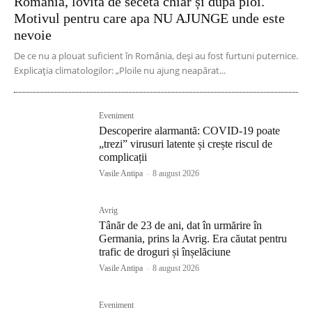
România, lovită de secetă chiar și după ploi.
Motivul pentru care apa NU AJUNGE unde este
nevoie
De ce nu a plouat suficient în România, deși au fost furtuni puternice.
Explicația climatologilor: „Ploile nu ajung neapărat...
Eveniment
Descoperire alarmantă: COVID-19 poate
„trezi” virusuri latente și crește riscul de
complicații
Vasile Antipa
-
8 august 2026
Avrig
Tânăr de 23 de ani, dat în urmărire în
Germania, prins la Avrig. Era căutat pentru
trafic de droguri și înșelăciune
Vasile Antipa
-
8 august 2026
Eveniment