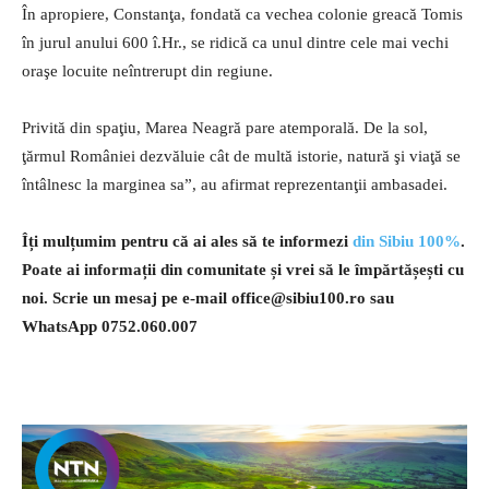
În apropiere, Constanţa, fondată ca vechea colonie greacă Tomis
în jurul anului 600 î.Hr., se ridică ca unul dintre cele mai vechi
oraşe locuite neîntrerupt din regiune.
Privită din spaţiu, Marea Neagră pare atemporală. De la sol,
ţărmul României dezvăluie cât de multă istorie, natură şi viaţă se
întâlnesc la marginea sa”, au afirmat reprezentanţii ambasadei.
Îți mulțumim pentru că ai ales să te informezi
din Sibiu 100%
.
Poate ai informații din comunitate și vrei să le împărtășești cu
noi. Scrie un mesaj pe e-mail
office@sibiu100.ro
sau
WhatsApp 0752.060.007