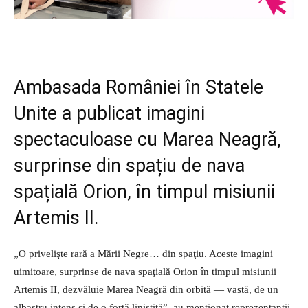
Ambasada României în Statele
Unite a publicat imagini
spectaculoase cu Marea Neagră,
surprinse din spațiu de nava
spațială Orion, în timpul misiunii
Artemis II.
„O privelişte rară a Mării Negre… din spaţiu. Aceste imagini
uimitoare, surprinse de nava spaţială Orion în timpul misiunii
Artemis II, dezvăluie Marea Neagră din orbită — vastă, de un
albastru intens şi de o forţă liniştită”, au menţionat reprezentanţii