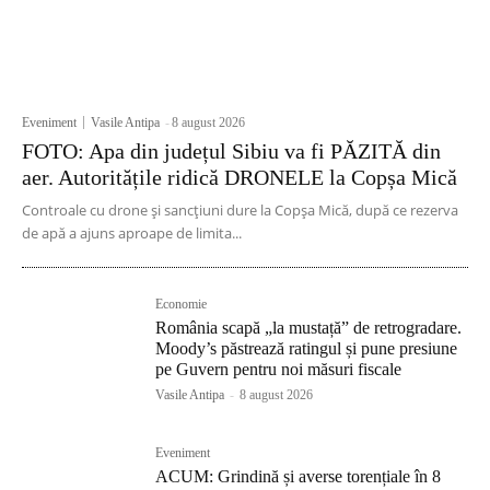
Eveniment
Vasile Antipa
-
8 august 2026
FOTO: Apa din județul Sibiu va fi PĂZITĂ din
aer. Autoritățile ridică DRONELE la Copșa Mică
Controale cu drone și sancțiuni dure la Copșa Mică, după ce rezerva
de apă a ajuns aproape de limita...
Economie
România scapă „la mustață” de retrogradare.
Moody’s păstrează ratingul și pune presiune
pe Guvern pentru noi măsuri fiscale
Vasile Antipa
-
8 august 2026
Eveniment
ACUM: Grindină și averse torențiale în 8