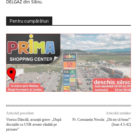
DELGAZ din Sibiu.
Pentru cumpărături
Articolul precedent
Articolul următor
Viorica Dăncilă, acuzații grave: „După
Pr. Constantin Necula: „Dă-mi să beau!”
discuțiile cu USR aveam vânătăi pe
(Ioan 4.5-42)
picioare”