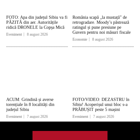
FOTO: Apa din județul Sibiu va fi
România scapă „la mustață” de
PĂZITĂ din aer. Autoritățile
retrogradare. Moody’s păstrează
ridică DRONELE la Copșa Mică
ratingul și pune presiune pe
Guvern pentru noi măsuri fiscale
Eveniment
8 august 2026
Economie
8 august 2026
ACUM: Grindină și averse
FOTO/VIDEO: DEZASTRU în
torențiale în 8 localități din
Sibiu! Acoperișul unui bloc s-a
județul Sibiu
PRĂBUȘIT peste 5 mașini
Eveniment
7 august 2026
Eveniment
7 august 2026