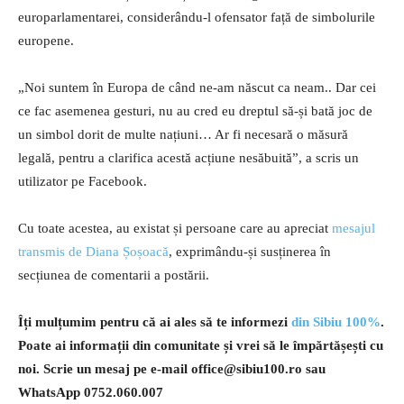
europarlamentarei, considerându-l ofensator față de simbolurile
europene.
„Noi suntem în Europa de când ne-am născut ca neam.. Dar cei
ce fac asemenea gesturi, nu au cred eu dreptul să-și bată joc de
un simbol dorit de multe națiuni… Ar fi necesară o măsură
legală, pentru a clarifica acestă acțiune nesăbuită”, a scris un
utilizator pe Facebook.
Cu toate acestea, au existat și persoane care au apreciat
mesajul
transmis de Diana Șoșoacă
, exprimându-și susținerea în
secțiunea de comentarii a postării.
Îți mulțumim pentru că ai ales să te informezi
din Sibiu 100%
.
Poate ai informații din comunitate și vrei să le împărtășești cu
noi. Scrie un mesaj pe e-mail
office@sibiu100.ro
sau
WhatsApp 0752.060.007