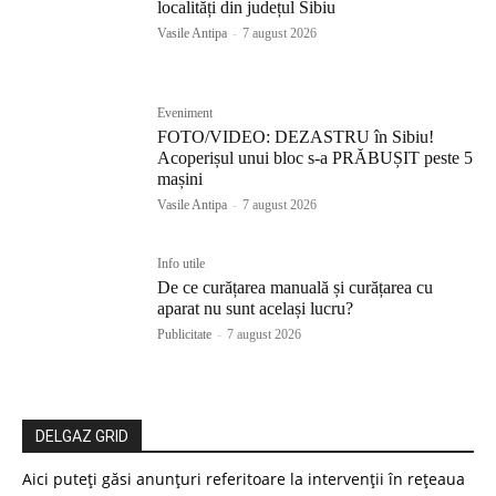
localități din județul Sibiu
Vasile Antipa
-
7 august 2026
Eveniment
FOTO/VIDEO: DEZASTRU în Sibiu!
Acoperișul unui bloc s-a PRĂBUȘIT peste 5
mașini
Vasile Antipa
-
7 august 2026
Info utile
De ce curățarea manuală și curățarea cu
aparat nu sunt același lucru?
Publicitate
-
7 august 2026
DELGAZ GRID
Aici puteți găsi anunțuri referitoare la intervenții în rețeaua