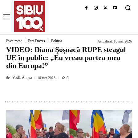
Eveniment
Fapt Divers
Politica
Actualizat:
10 mai 2026
VIDEO: Diana Șoșoacă RUPE steagul
UE în public: „Eu vreau partea mea
din Europa!”
de:
Vasile Antipa
10 mai 2026
0