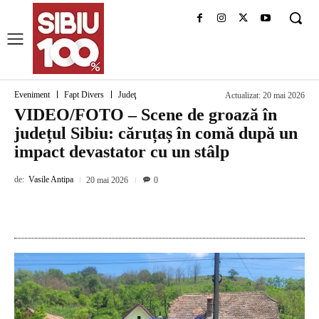
Eveniment
Fapt Divers
Judeţ
Actualizat:
20 mai 2026
VIDEO/FOTO – Scene de groază în
județul Sibiu: căruțaș în comă după un
impact devastator cu un stâlp
de:
Vasile Antipa
20 mai 2026
0