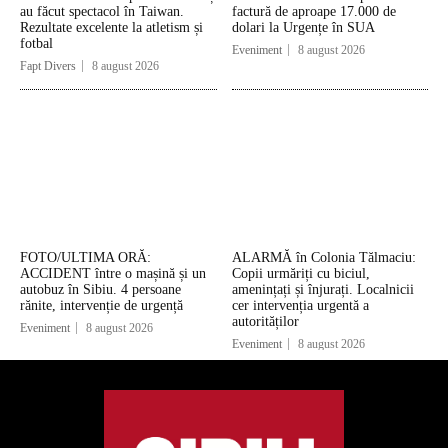
au făcut spectacol în Taiwan.
factură de aproape 17.000 de
Rezultate excelente la atletism și
dolari la Urgențe în SUA
fotbal
Eveniment
8 august 2026
Fapt Divers
8 august 2026
FOTO/ULTIMA ORĂ:
ALARMĂ în Colonia Tălmaciu:
ACCIDENT între o mașină și un
Copii urmăriți cu biciul,
autobuz în Sibiu. 4 persoane
amenințați și înjurați. Localnicii
rănite, intervenție de urgență
cer intervenția urgentă a
autorităților
Eveniment
8 august 2026
Eveniment
8 august 2026