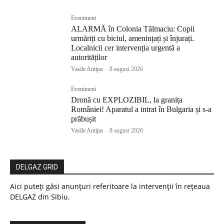
Eveniment
ALARMĂ în Colonia Tălmaciu: Copii
urmăriți cu biciul, amenințați și înjurați.
Localnicii cer intervenția urgentă a
autorităților
Vasile Antipa
-
8 august 2026
Eveniment
Dronă cu EXPLOZIBIL, la granița
României! Aparatul a intrat în Bulgaria și s-a
prăbușit
Vasile Antipa
-
8 august 2026
DELGAZ GRID
Aici puteți găsi anunțuri referitoare la intervenții în rețeaua
DELGAZ din Sibiu.