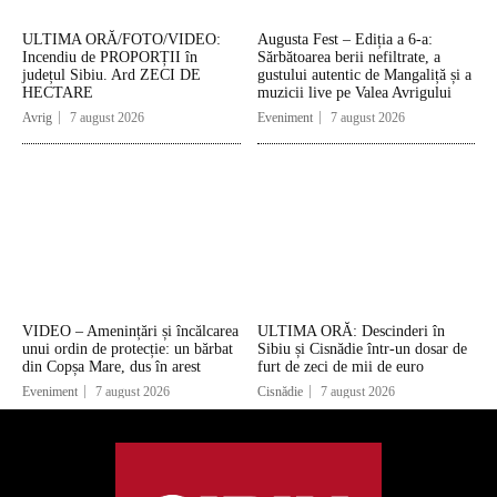
ULTIMA ORĂ/FOTO/VIDEO:
Augusta Fest – Ediția a 6-a:
Incendiu de PROPORȚII în
Sărbătoarea berii nefiltrate, a
județul Sibiu. Ard ZECI DE
gustului autentic de Mangaliță și a
HECTARE
muzicii live pe Valea Avrigului
Avrig
7 august 2026
Eveniment
7 august 2026
VIDEO – Amenințări și încălcarea
ULTIMA ORĂ: Descinderi în
unui ordin de protecție: un bărbat
Sibiu și Cisnădie într-un dosar de
din Copșa Mare, dus în arest
furt de zeci de mii de euro
Eveniment
7 august 2026
Cisnădie
7 august 2026