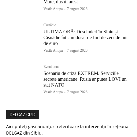
Mare, dus în arest
Vasile Antipa
-
7 august 2026
Cisnădie
ULTIMA ORĂ: Descinderi în Sibiu și
Cisnădie într-un dosar de furt de zeci de mii
de euro
Vasile Antipa
-
7 august 2026
Eveniment
Scenariu de criză EXTREM. Serviciile
secrete americane: Rusia ar putea LOVI un
stat NATO
Vasile Antipa
-
7 august 2026
DELGAZ GRID
Aici puteți găsi anunțuri referitoare la intervenții în rețeaua
DELGAZ din Sibiu.