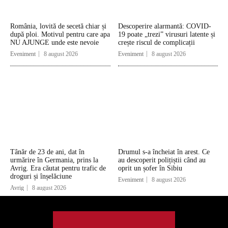
România, lovită de secetă chiar și
Descoperire alarmantă: COVID-
după ploi. Motivul pentru care apa
19 poate „trezi” virusuri latente și
NU AJUNGE unde este nevoie
crește riscul de complicații
Eveniment
8 august 2026
Eveniment
8 august 2026
Tânăr de 23 de ani, dat în
Drumul s-a încheiat în arest. Ce
urmărire în Germania, prins la
au descoperit polițiștii când au
Avrig. Era căutat pentru trafic de
oprit un șofer în Sibiu
droguri și înșelăciune
Eveniment
8 august 2026
Avrig
8 august 2026