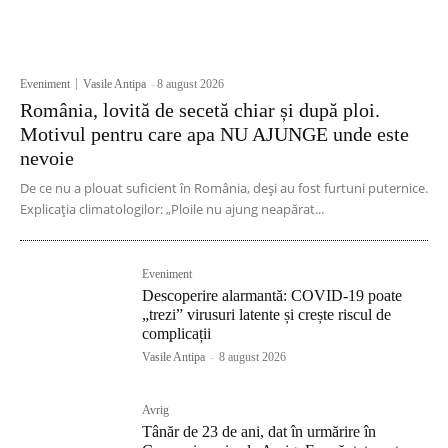
Eveniment
Vasile Antipa
-
8 august 2026
România, lovită de secetă chiar și după ploi.
Motivul pentru care apa NU AJUNGE unde este
nevoie
De ce nu a plouat suficient în România, deși au fost furtuni puternice.
Explicația climatologilor: „Ploile nu ajung neapărat...
Eveniment
Descoperire alarmantă: COVID-19 poate
„trezi” virusuri latente și crește riscul de
complicații
Vasile Antipa
-
8 august 2026
Avrig
Tânăr de 23 de ani, dat în urmărire în