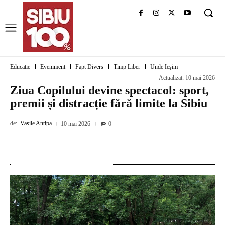
Educatie
Eveniment
Fapt Divers
Timp Liber
Unde Ieşim
Actualizat:
10 mai 2026
Ziua Copilului devine spectacol: sport,
premii și distracție fără limite la Sibiu
de:
Vasile Antipa
10 mai 2026
0