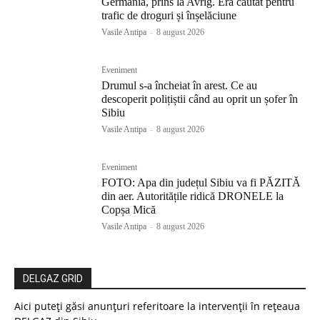
Germania, prins la Avrig. Era căutat pentru
trafic de droguri și înșelăciune
Vasile Antipa
-
8 august 2026
Eveniment
Drumul s-a încheiat în arest. Ce au
descoperit polițiștii când au oprit un șofer în
Sibiu
Vasile Antipa
-
8 august 2026
Eveniment
FOTO: Apa din județul Sibiu va fi PĂZITĂ
din aer. Autoritățile ridică DRONELE la
Copșa Mică
Vasile Antipa
-
8 august 2026
DELGAZ GRID
Aici puteți găsi anunțuri referitoare la intervenții în rețeaua