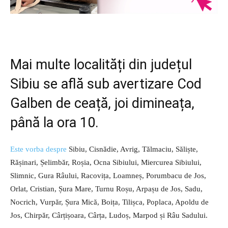
Mai multe localități din județul
Sibiu se află sub avertizare Cod
Galben de ceață, joi dimineața,
până la ora 10.
Este vorba despre
Sibiu, Cisnădie, Avrig, Tălmaciu, Săliște,
Rășinari, Șelimbăr, Roșia, Ocna Sibiului, Miercurea Sibiului,
Slimnic, Gura Râului, Racovița, Loamneș, Porumbacu de Jos,
Orlat, Cristian, Șura Mare, Turnu Roșu, Arpașu de Jos, Sadu,
Nocrich, Vurpăr, Șura Mică, Boița, Tilișca, Poplaca, Apoldu de
Jos, Chirpăr, Cârțișoara, Cârța, Ludoș, Marpod și Râu Sadului.