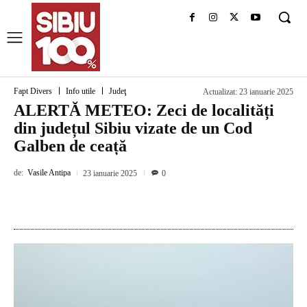
Fapt Divers
Info utile
Judeţ
Actualizat:
23 ianuarie 2025
ALERTĂ METEO: Zeci de localități
din județul Sibiu vizate de un Cod
Galben de ceață
de:
Vasile Antipa
23 ianuarie 2025
0