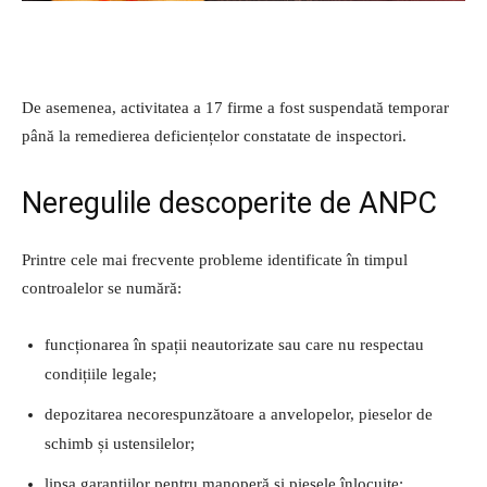
De asemenea, activitatea a 17 firme a fost suspendată temporar
până la remedierea deficiențelor constatate de inspectori.
Neregulile descoperite de ANPC
Printre cele mai frecvente probleme identificate în timpul
controalelor se numără:
funcționarea în spații neautorizate sau care nu respectau
condițiile legale;
depozitarea necorespunzătoare a anvelopelor, pieselor de
schimb și ustensilelor;
lipsa garanțiilor pentru manoperă și piesele înlocuite;