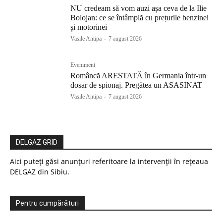
NU credeam să vom auzi așa ceva de la Ilie
Bolojan: ce se întâmplă cu prețurile benzinei
și motorinei
Vasile Antipa
-
7 august 2026
Eveniment
Româncă ARESTATĂ în Germania într-un
dosar de spionaj. Pregătea un ASASINAT
Vasile Antipa
-
7 august 2026
DELGAZ GRID
Aici puteți găsi anunțuri referitoare la intervenții în rețeaua
DELGAZ din Sibiu.
Pentru cumpărături