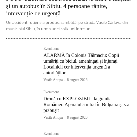
și un autobuz în Sibiu. 4 persoane rănite,
intervenție de urgență
Un accident rutier s-a produs, sâmbătă, pe strada Vasile Cârlova din
municipiul Sibiu, în urma unei coliziuni între un...
Eveniment
ALARMĂ în Colonia Tălmaciu: Copii
urmăriți cu biciul, amenințați și înjurați.
Localnicii cer intervenția urgentă a
autorităților
Vasile Antipa
-
8 august 2026
Eveniment
Dronă cu EXPLOZIBIL, la granița
României! Aparatul a intrat în Bulgaria și s-a
prăbușit
Vasile Antipa
-
8 august 2026
Eveniment