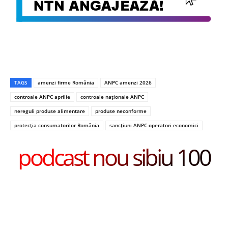
TAGS
amenzi firme România
ANPC amenzi 2026
controale ANPC aprilie
controale naționale ANPC
nereguli produse alimentare
produse neconforme
protecția consumatorilor România
sancțiuni ANPC operatori economici
podcast nou sibiu 100