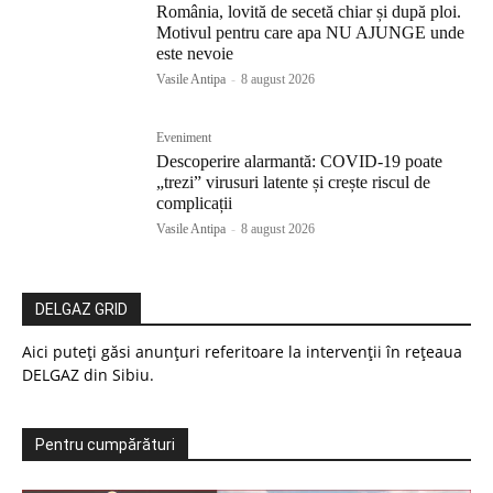
România, lovită de secetă chiar și după ploi.
Motivul pentru care apa NU AJUNGE unde
este nevoie
Vasile Antipa
-
8 august 2026
Eveniment
Descoperire alarmantă: COVID-19 poate
„trezi” virusuri latente și crește riscul de
complicații
Vasile Antipa
-
8 august 2026
DELGAZ GRID
Aici puteți găsi anunțuri referitoare la intervenții în rețeaua
DELGAZ din Sibiu.
Pentru cumpărături