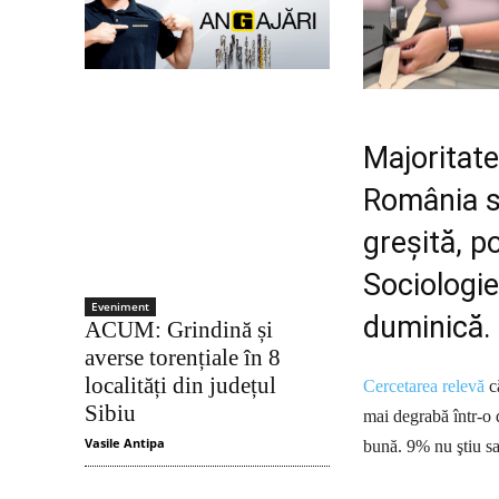
Majoritate
România se
greşită, p
Sociologie
Eveniment
duminică.
ACUM: Grindină și
averse torențiale în 8
localități din județul
Cercetarea relevă
că
Sibiu
mai degrabă într-o d
Vasile Antipa
bună. 9% nu ştiu s