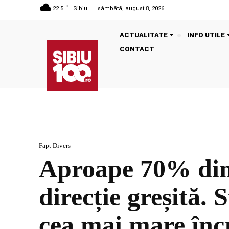
C
22.5
Sibiu
sâmbătă, august 8, 2026
ACTUALITATE
INFO UTILE
CONTACT
Fapt Divers
Aproape 70% din
direcție greșită. 
cea mai mare încr