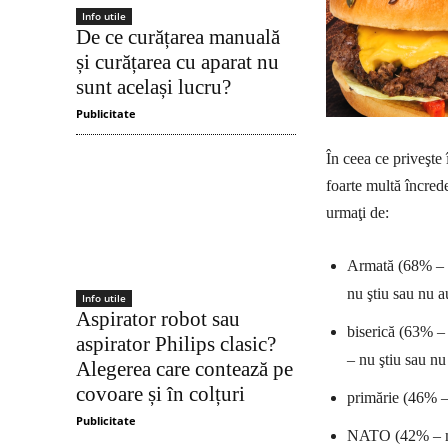
Info utile
De ce curățarea manuală
și curățarea cu aparat nu
sunt același lucru?
Publicitate
În ceea ce priveşte 
foarte multă încred
urmaţi de:
Armată (68% – m
nu ştiu sau nu a
Info utile
Aspirator robot sau
biserică (63% – 
aspirator Philips clasic?
– nu ştiu sau nu
Alegerea care contează pe
covoare și în colțuri
primărie (46% – 
Publicitate
NATO (42% – mul