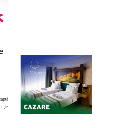
e
eaptă
ecţie