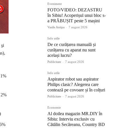
Eveniment
FOTO/VIDEO: DEZASTRU
în Sibiu! Acoperișul unui bloc s-
a PRĂBUȘIT peste 5 mașini
Vasile Antipa
-
7 august 2026
Info utile
De ce curățarea manuală și
 şi
curățarea cu aparat nu sunt
s),
același lucru?
Publicitate
-
7 august 2026
Info utile
, 1%
Aspirator robot sau aspirator
Philips clasic? Alegerea care
contează pe covoare și în colțuri
, 2%
Publicitate
-
7 august 2026
Economie
)
Al doilea magazin MR.DIY în
Sibiu: Interviu exclusiv cu
 6%
Cătălin Secăreanu, Country BD