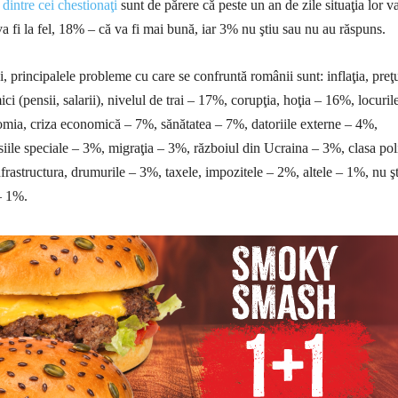
%
dintre cei chestionaţi
sunt de părere că peste un an de zile situaţia lor va
a fi la fel, 18% – că va fi mai bună, iar 3% nu ştiu sau nu au răspuns.
 principalele probleme cu care se confruntă românii sunt: inflaţia, preţu
ci (pensii, salarii), nivelul de trai – 17%, corupţia, hoţia – 16%, locuril
ia, criza economică – 7%, sănătatea – 7%, datoriile externe – 4%,
iile speciale – 3%, migraţia – 3%, războiul din Ucraina – 3%, clasa poli
nfrastructura, drumurile – 3%, taxele, impozitele – 2%, altele – 1%, nu ş
– 1%.