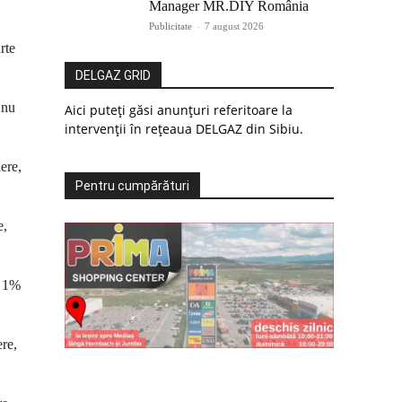
Manager MR.DIY România
Publicitate
-
7 august 2026
rte
DELGAZ GRID
 nu
Aici puteți găsi anunțuri referitoare la
intervenții în rețeaua DELGAZ din Sibiu.
ere,
Pentru cumpărături
e,
, 1%
ere,