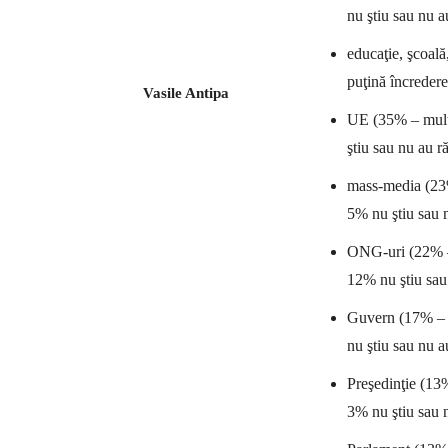
nu ştiu sau nu a
educaţie, şcoală
puţină încreder
Vasile Antipa
UE (35% – multă
ştiu sau nu au r
mass-media (23% 
5% nu ştiu sau 
ONG-uri (22% – 
12% nu ştiu sau
Guvern (17% – m
nu ştiu sau nu a
Preşedinţie (13%
3% nu ştiu sau 