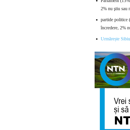
Parlament (13% –
2% nu ştiu sau 
partide politice
încredere, 2% nu
Urmărește Sibi