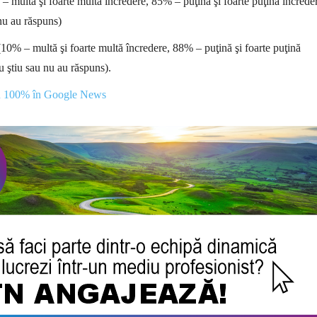
 multă şi foarte multă încredere, 85% – puţină şi foarte puţină încrede
nu au răspuns)
 (10% – multă şi foarte multă încredere, 88% – puţină şi foarte puţină
 ştiu sau nu au răspuns).
u 100% în Google News