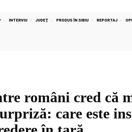
INTERVIU
JUDEŢ
PRODUS ÎN SIBIU
REPORTAJ
OPI
tre români cred că m
Surpriză: care este ins
edere în țară