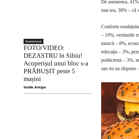
De asemenea, 41
mai rea, 38% – că v
Conform sondajului,
– 19%, veniturile mi
Eveniment
muncă – 8%, econom
FOTO/VIDEO:
educaţia – 3%, pens
DEZASTRU în Sibiu!
politicienii – 3%, i
Acoperișul unui bloc s-a
sau nu au răspuns 
PRĂBUȘIT peste 5
mașini
Vasile Antipa