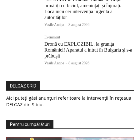
urmăriți cu biciul, amenințați și înjurați.
Localnicii cer intervenția urgentă a
autorităților
Vasile Antipa
-
8 august 2026
Eveniment
Dronă cu EXPLOZIBIL, la granița
României! Aparatul a intrat în Bulgaria și s-a
prăbușit
Vasile Antipa
-
8 august 2026
DELGAZ GRID
Aici puteți găsi anunțuri referitoare la intervenții în rețeaua
DELGAZ din Sibiu.
Pentru cumpărături