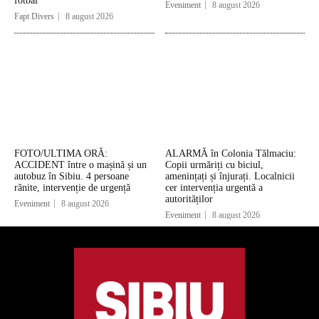
fotbal
Eveniment
8 august 2026
Fapt Divers
8 august 2026
FOTO/ULTIMA ORĂ:
ALARMĂ în Colonia Tălmaciu:
ACCIDENT între o mașină și un
Copii urmăriți cu biciul,
autobuz în Sibiu. 4 persoane
amenințați și înjurați. Localnicii
rănite, intervenție de urgență
cer intervenția urgentă a
autorităților
Eveniment
8 august 2026
Eveniment
8 august 2026