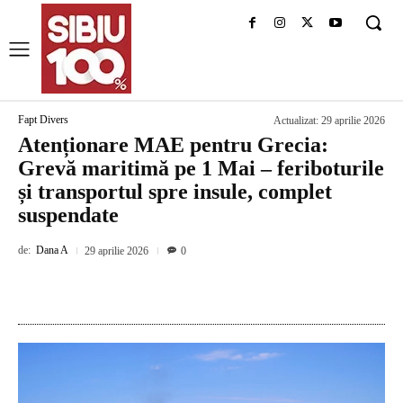
Fapt Divers
Actualizat:
29 aprilie 2026
Atenționare MAE pentru Grecia:
Grevă maritimă pe 1 Mai – feriboturile
și transportul spre insule, complet
suspendate
de:
Dana A
29 aprilie 2026
0