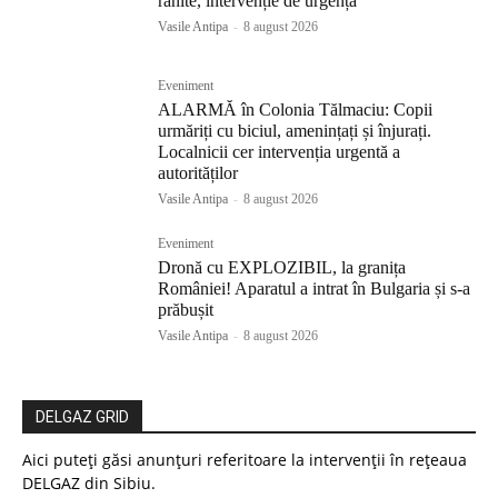
rănite, intervenție de urgență
Vasile Antipa
-
8 august 2026
Eveniment
ALARMĂ în Colonia Tălmaciu: Copii
urmăriți cu biciul, amenințați și înjurați.
Localnicii cer intervenția urgentă a
autorităților
Vasile Antipa
-
8 august 2026
Eveniment
Dronă cu EXPLOZIBIL, la granița
României! Aparatul a intrat în Bulgaria și s-a
prăbușit
Vasile Antipa
-
8 august 2026
DELGAZ GRID
Aici puteți găsi anunțuri referitoare la intervenții în rețeaua
DELGAZ din Sibiu.