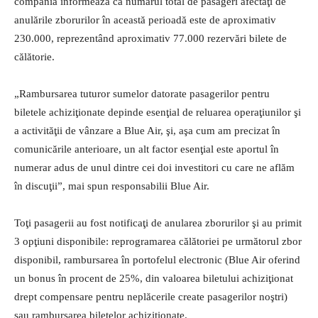
compania informează că numărul total de pasageri afectaţi de
anulările zborurilor în această perioadă este de aproximativ
230.000, reprezentând aproximativ 77.000 rezervări bilete de
călătorie.
„Rambursarea tuturor sumelor datorate pasagerilor pentru
biletele achiziţionate depinde esenţial de reluarea operaţiunilor şi
a activităţii de vânzare a Blue Air, şi, aşa cum am precizat în
comunicările anterioare, un alt factor esenţial este aportul în
numerar adus de unul dintre cei doi investitori cu care ne aflăm
în discuţii”, mai spun responsabilii Blue Air.
Toţi pasagerii au fost notificaţi de anularea zborurilor şi au primit
3 opţiuni disponibile: reprogramarea călătoriei pe următorul zbor
disponibil, rambursarea în portofelul electronic (Blue Air oferind
un bonus în procent de 25%, din valoarea biletului achiziţionat
drept compensare pentru neplăcerile create pasagerilor noştri)
sau rambursarea biletelor achiziţionate.