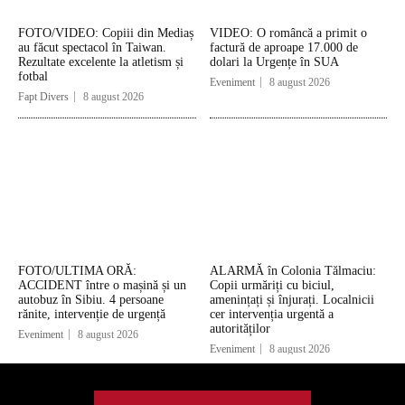
FOTO/VIDEO: Copiii din Mediaș
VIDEO: O româncă a primit o
au făcut spectacol în Taiwan.
factură de aproape 17.000 de
Rezultate excelente la atletism și
dolari la Urgențe în SUA
fotbal
Eveniment
8 august 2026
Fapt Divers
8 august 2026
FOTO/ULTIMA ORĂ:
ALARMĂ în Colonia Tălmaciu:
ACCIDENT între o mașină și un
Copii urmăriți cu biciul,
autobuz în Sibiu. 4 persoane
amenințați și înjurați. Localnicii
rănite, intervenție de urgență
cer intervenția urgentă a
autorităților
Eveniment
8 august 2026
Eveniment
8 august 2026