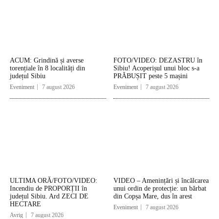
ACUM: Grindină și averse
FOTO/VIDEO: DEZASTRU în
torențiale în 8 localități din
Sibiu! Acoperișul unui bloc s-a
județul Sibiu
PRĂBUȘIT peste 5 mașini
Eveniment
7 august 2026
Eveniment
7 august 2026
ULTIMA ORĂ/FOTO/VIDEO:
VIDEO – Amenințări și încălcarea
Incendiu de PROPORȚII în
unui ordin de protecție: un bărbat
județul Sibiu. Ard ZECI DE
din Copșa Mare, dus în arest
HECTARE
Eveniment
7 august 2026
Avrig
7 august 2026