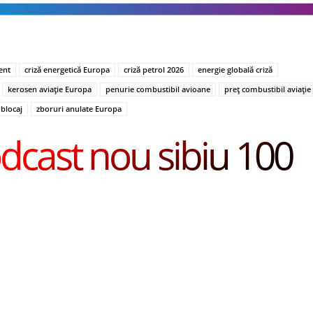
ent
criză energetică Europa
criză petrol 2026
energie globală criză
kerosen aviație Europa
penurie combustibil avioane
preț combustibil aviație
blocaj
zboruri anulate Europa
dcast nou sibiu 100