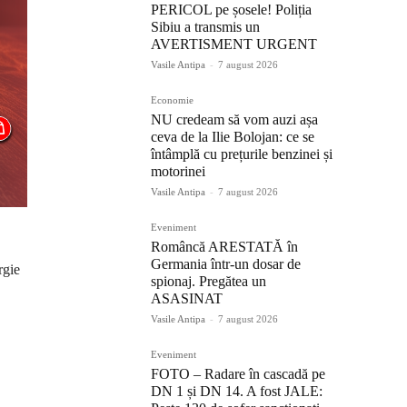
PERICOL pe șosele! Poliția
Sibiu a transmis un
AVERTISMENT URGENT
Vasile Antipa
-
7 august 2026
Economie
NU credeam să vom auzi așa
ceva de la Ilie Bolojan: ce se
întâmplă cu prețurile benzinei și
motorinei
Vasile Antipa
-
7 august 2026
Eveniment
Româncă ARESTATĂ în
Germania într-un dosar de
rgie
spionaj. Pregătea un
ASASINAT
Vasile Antipa
-
7 august 2026
Eveniment
FOTO – Radare în cascadă pe
DN 1 și DN 14. A fost JALE: