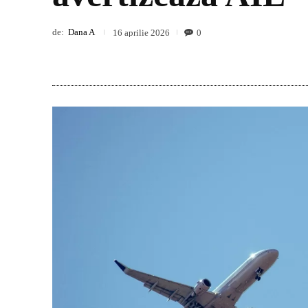
de:
Dana A
0
16 aprilie 2026