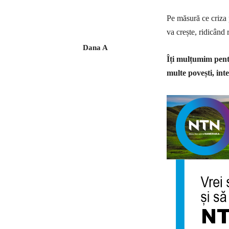
Pe măsură ce criza p
va crește, ridicând 
Dana A
Îți mulțumim pentr
multe povești, inte