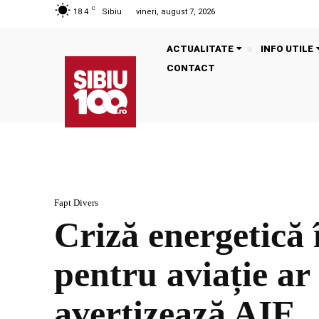
C
18.4
Sibiu
vineri, august 7, 2026
ACTUALITATE
INFO UTILE
CONTACT
Fapt Divers
Criză energetică 
pentru aviație ar
avertizează AIE