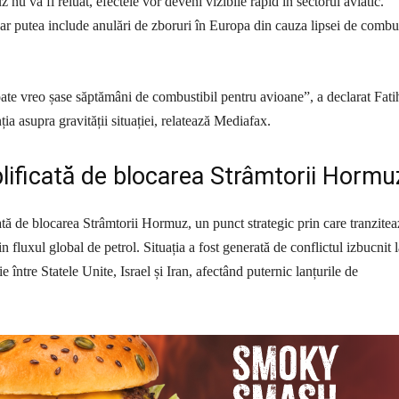
u va fi reluat, efectele vor deveni vizibile rapid în sectorul aviatic.
ar putea include anulări de zboruri în Europa din cauza lipsei de combus
te vreo șase săptămâni de combustibil pentru avioane”, a declarat Fati
ția asupra gravității situației, relatează Mediafax.
lificată de blocarea Strâmtorii Hormu
ată de blocarea Strâmtorii Hormuz, un punct strategic prin care tranzitea
fluxul global de petrol. Situația a fost generată de conflictul izbucnit l
ie între Statele Unite, Israel și Iran, afectând puternic lanțurile de