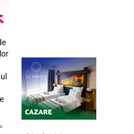
de
lor
rul
se
in