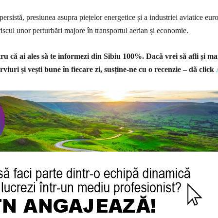
ersistă, presiunea asupra piețelor energetice și a industriei aviatice eu
riscul unor perturbări majore în transportul aerian și economie.
u că ai ales să te informezi din Sibiu 100%.
Dacă vrei să afli și ma
rviuri și vești bune în fiecare zi, susține-ne cu o recenzie – dă click