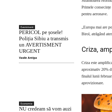
Strâmtoarea Hormuz n
Primele consecințe 
pentru aeronave.
„Europa mai are poa
Eveniment
PERICOL pe șosele!
Birol, atrăgând aten
Poliția Sibiu a transmis
un AVERTISMENT
Criza, amp
URGENT
Vasile Antipa
Criza este amplific
aproximativ 20% din 
finalul lunii februar
aprovizionare.
Economie
NU credeam să vom auzi