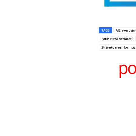
TAGS
AIE avertism
Fatih Birol declarații
Strâmtoarea Hormuz 
po