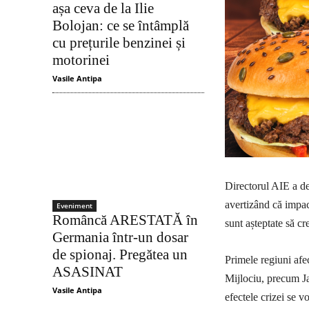
așa ceva de la Ilie
Bolojan: ce se întâmplă
cu prețurile benzinei și
motorinei
Vasile Antipa
Directorul AIE a des
avertizând că impac
Eveniment
Româncă ARESTATĂ în
sunt așteptate să cr
Germania într-un dosar
de spionaj. Pregătea un
Primele regiuni afec
ASASINAT
Mijlociu, precum Ja
Vasile Antipa
efectele crizei se 