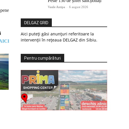
Peste 130 de șofer sancționați
Vasile Antipa
-
6 august 2026
ropene
DELGAZ GRID
i
Aici puteți găsi anunțuri referitoare la
intervenții în rețeaua DELGAZ din Sibiu.
AICI
Pentru cumpărături