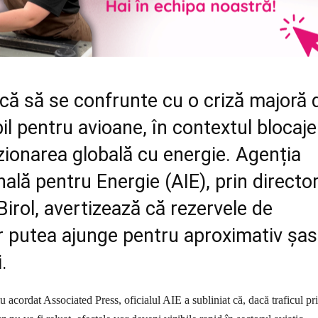
că să se confrunte cu o criză majoră 
l pentru avioane, în contextul blocaje
zionarea globală cu energie. Agenția
nală pentru Energie (AIE), prin directo
Birol, avertizează că rezervele de
r putea ajunge pentru aproximativ șa
.
iu acordat Associated Press, oficialul AIE a subliniat că, dacă traficul pr