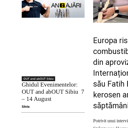
Europa ris
combustibi
din aprovi
Internațio
OUT and abOUT Sibiu
său Fatih 
Ghidul Evenimentelor:
OUT and abOUT Sibiu 7
kerosen a
– 14 August
săptămâni
Silvia
Potrivit unui interv