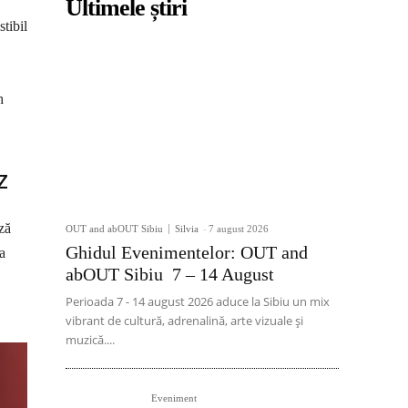
Ultimele știri
tibil
h
z
ză
OUT and abOUT Sibiu
Silvia
-
7 august 2026
Ghidul Evenimentelor: OUT and
a
abOUT Sibiu 7 – 14 August
Perioada 7 - 14 august 2026 aduce la Sibiu un mix
vibrant de cultură, adrenalină, arte vizuale și
muzică....
Eveniment