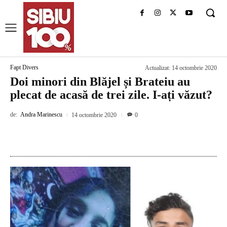
Fapt Divers
Actualizat:
14 octombrie 2020
Doi minori din Blăjel și Brateiu au
plecat de acasă de trei zile. I-ați văzut?
de:
Andra Marinescu
14 octombrie 2020
0