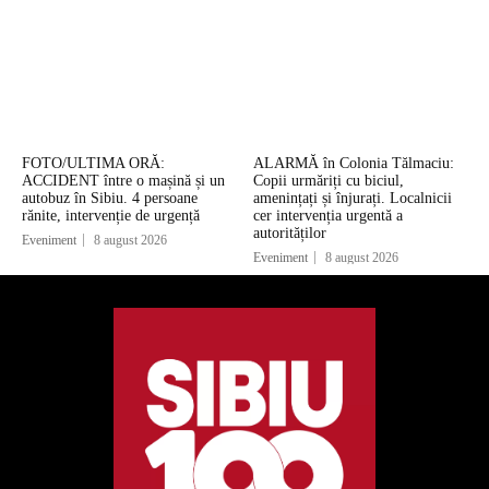
FOTO/ULTIMA ORĂ:
ALARMĂ în Colonia Tălmaciu:
ACCIDENT între o mașină și un
Copii urmăriți cu biciul,
autobuz în Sibiu. 4 persoane
amenințați și înjurați. Localnicii
rănite, intervenție de urgență
cer intervenția urgentă a
autorităților
Eveniment
8 august 2026
Eveniment
8 august 2026