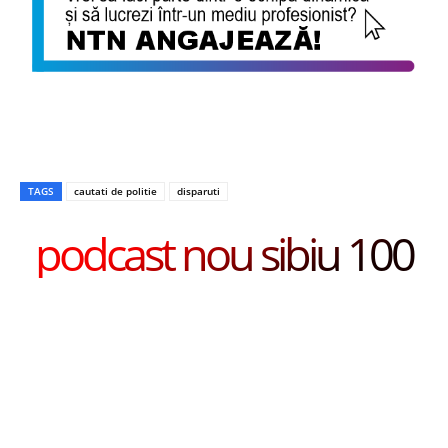
TAGS
cautati de politie
disparuti
podcast nou sibiu 100