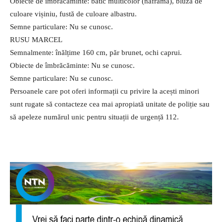
Obiecte de îmbrăcăminte: batic multicolor (năframă), bluză de
culoare vișiniu, fustă de culoare albastru.
Semne particulare: Nu se cunosc.
RUSU MARCEL
Semnalmente: înălțime 160 cm, păr brunet, ochi caprui.
Obiecte de îmbrăcăminte: Nu se cunosc.
Semne particulare: Nu se cunosc.
Persoanele care pot oferi informații cu privire la acești minori
sunt rugate să contacteze cea mai apropiată unitate de poliție sau
să apeleze numărul unic pentru situații de urgență 112.