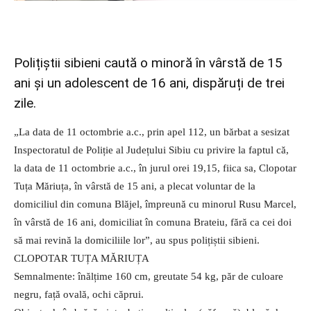
Polițiștii sibieni caută o minoră în vârstă de 15
ani și un adolescent de 16 ani, dispăruți de trei
zile.
„La data de 11 octombrie a.c., prin apel 112, un bărbat a sesizat
Inspectoratul de Poliție al Județului Sibiu cu privire la faptul că,
la data de 11 octombrie a.c., în jurul orei 19,15, fiica sa, Clopotar
Tuța Măriuța, în vârstă de 15 ani, a plecat voluntar de la
domiciliul din comuna Blăjel, împreună cu minorul Rusu Marcel,
în vârstă de 16 ani, domiciliat în comuna Brateiu, fără ca cei doi
să mai revină la domiciliile lor”, au spus polițiștii sibieni.
CLOPOTAR TUȚA MĂRIUȚA
Semnalmente: înălțime 160 cm, greutate 54 kg, păr de culoare
negru, față ovală, ochi căprui.