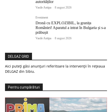
autorităților
Vasile Antipa
-
8 august 2026
Eveniment
Dronă cu EXPLOZIBIL, la granița
României! Aparatul a intrat în Bulgaria și s-a
prăbușit
Vasile Antipa
-
8 august 2026
DELGAZ GRID
Aici puteți găsi anunțuri referitoare la intervenții în rețeaua
DELGAZ din Sibiu.
Pentru cumpărături