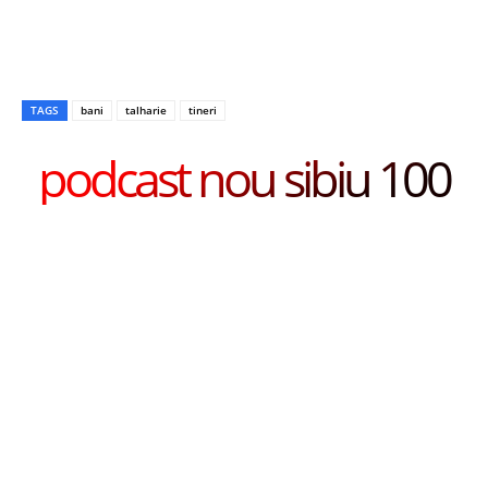
TAGS
bani
talharie
tineri
podcast nou sibiu 100