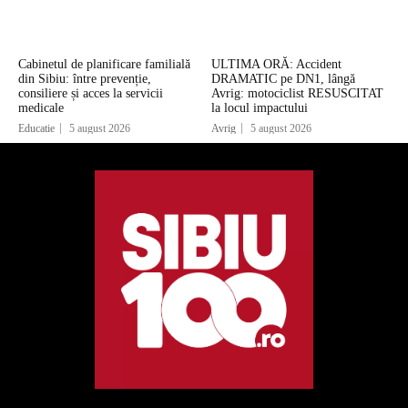
Cabinetul de planificare familială
ULTIMA ORĂ: Accident
din Sibiu: între prevenție,
DRAMATIC pe DN1, lângă
consiliere și acces la servicii
Avrig: motociclist RESUSCITAT
medicale
la locul impactului
Educatie
5 august 2026
Avrig
5 august 2026