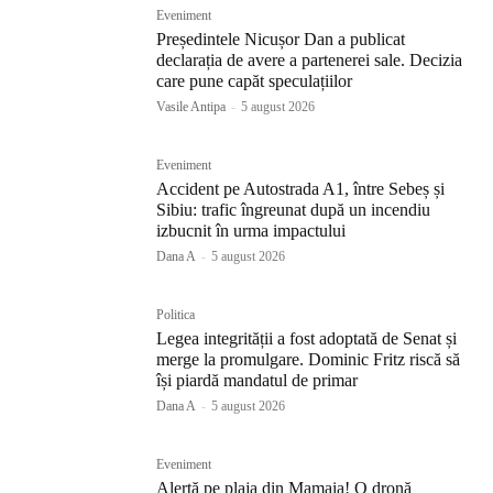
Eveniment
Președintele Nicușor Dan a publicat
declarația de avere a partenerei sale. Decizia
care pune capăt speculațiilor
Vasile Antipa
-
5 august 2026
Eveniment
Accident pe Autostrada A1, între Sebeș și
Sibiu: trafic îngreunat după un incendiu
izbucnit în urma impactului
Dana A
-
5 august 2026
Politica
Legea integrității a fost adoptată de Senat și
merge la promulgare. Dominic Fritz riscă să
își piardă mandatul de primar
Dana A
-
5 august 2026
Eveniment
Alertă pe plaja din Mamaia! O dronă