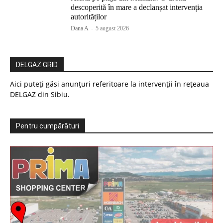
descoperită în mare a declanșat intervenția
autorităților
Dana A
-
5 august 2026
DELGAZ GRID
Aici puteți găsi anunțuri referitoare la intervenții în rețeaua
DELGAZ din Sibiu.
Pentru cumpărături