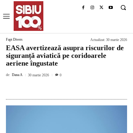
Fapt Divers
Actualizat:
30 martie 2026
EASA avertizează asupra riscurilor de
siguranță aviatică pe coridoarele
aeriene îngustate
de:
Dana A
30 martie 2026
0