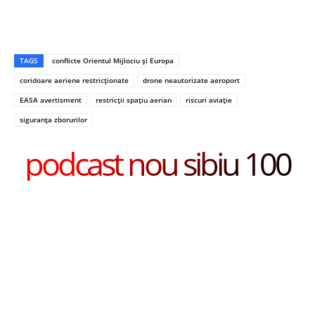
TAGS
conflicte Orientul Mijlociu și Europa
coridoare aeriene restricționate
drone neautorizate aeroport
EASA avertisment
restricții spațiu aerian
riscuri aviație
siguranța zborurilor
podcast nou sibiu 100