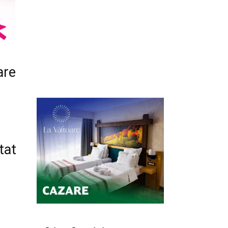
are
tat