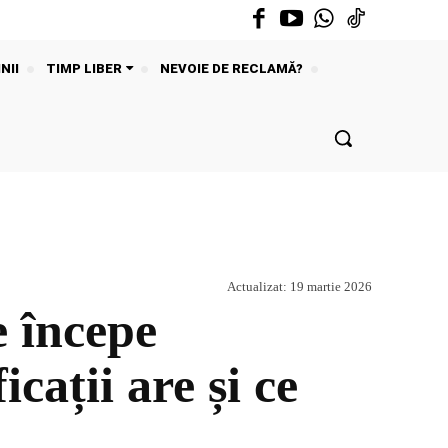
NII
TIMP LIBER
NEVOIE DE RECLAMĂ?
Actualizat:
19 martie 2026
 începe
cații are și ce