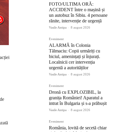
FOTO/ULTIMA ORĂ:
ACCIDENT între o mașină și
un autobuz în Sibiu. 4 persoane
rănite, intervenție de urgență
Vasile Antipa
-
8 august 2026
Eveniment
ALARMĂ în Colonia
Tălmaciu: Copii urmăriți cu
biciul, amenințați și înjurați.
acției
Localnicii cer intervenția
urgentă a autorităților
Vasile Antipa
-
8 august 2026
Eveniment
Dronă cu EXPLOZIBIL, la
granița României! Aparatul a
 de
intrat în Bulgaria și s-a prăbușit
Vasile Antipa
-
8 august 2026
Eveniment
azată
România, lovită de secetă chiar