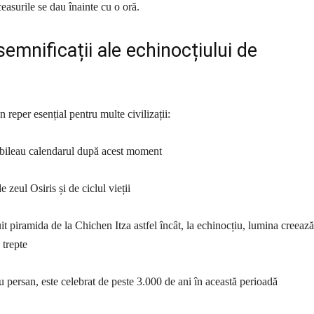
easurile se dau înainte cu o oră.
 semnificații ale echinocțiului de
n reper esențial pentru multe civilizații:
tabileau calendarul după acest moment
e zeul Osiris și de ciclul vieții
it piramida de la Chichen Itza astfel încât, la echinocțiu, lumina creează
 trepte
ersan, este celebrat de peste 3.000 de ani în această perioadă