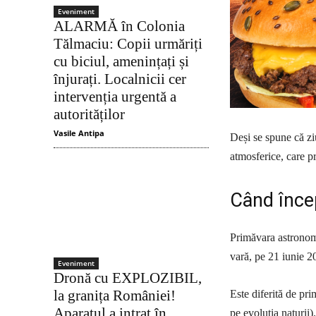
Eveniment
ALARMĂ în Colonia
Tălmaciu: Copii urmăriți
cu biciul, amenințați și
înjurați. Localnicii cer
intervenția urgentă a
autorităților
Vasile Antipa
Deși se spune că ziu
atmosferice, care p
Când înce
Primăvara astronomi
vară, pe 21 iunie 2
Eveniment
Dronă cu EXPLOZIBIL,
la granița României!
Este diferită de pr
Aparatul a intrat în
pe evoluția naturii).