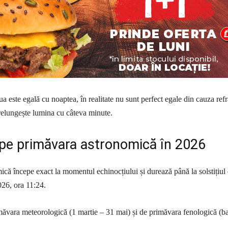
a este egală cu noaptea, în realitate nu sunt perfect egale din cauza refr
relungește lumina cu câteva minute.
pe primăvara astronomică în 2026
că începe exact la momentul echinocțiului și durează până la solstițiul
026, ora 11:24.
imăvara meteorologică (1 martie – 31 mai) și de primăvara fenologică (b