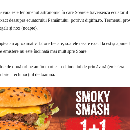
ăvară este fenomenul astronomic în care Soarele traversează ecuatorul
exact deasupra ecuatorului Pământului, potrivit digifm.ro. Termenul pro
egal) și nox (noapte).
aptea au aproximativ 12 ore fiecare, soarele răsare exact la est și apune l
re emisfere nu este înclinată mai mult spre Soare.
oc de două ori pe an: în martie – echinocțiul de primăvară (emisfera
embrie – echinocțiul de toamnă.