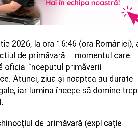
ie 2026, la ora 16:46 (ora României), 
ocțiul de primăvară – momentul care
oficial începutul primăverii
e. Atunci, ziua și noaptea au durate
ale, iar lumina începe să domine trep
l.
hinocțiul de primăvară (explicație