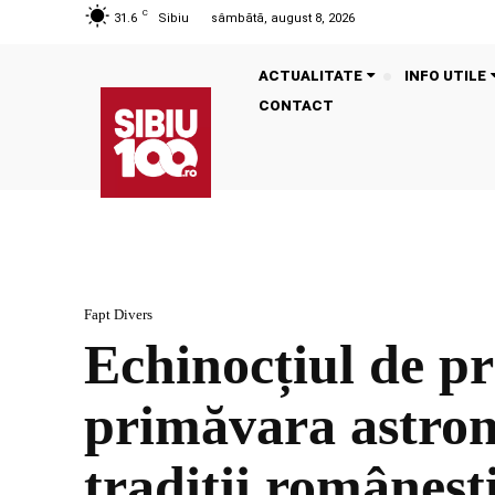
C
31.6
Sibiu
sâmbătă, august 8, 2026
ACTUALITATE
INFO UTILE
CONTACT
Fapt Divers
Echinocțiul de p
primăvara astrono
tradiții românești