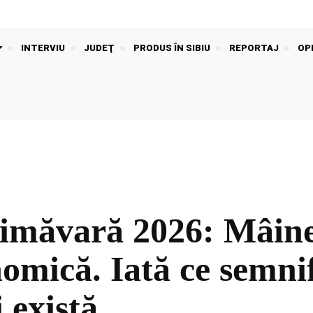
INTERVIU
JUDEŢ
PRODUS ÎN SIBIU
REPORTAJ
OPI
rimăvară 2026: Mâine
mică. Iată ce semnifi
 există