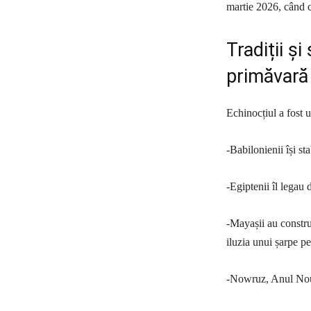
martie 2026, când c
Tradiții și
primăvară
Echinocțiul a fost u
-Babilonienii își s
-Egiptenii îl legau d
-Mayașii au constru
iluzia unui șarpe pe
-Nowruz, Anul Nou p