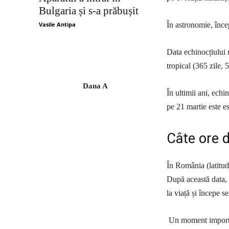
Bulgaria și s-a prăbușit
Vasile Antipa
În astronomie, încep
Data echinocțiului n
tropical (365 zile, 
Dana A
În ultimii ani, echi
pe 21 martie este e
Câte ore 
În România (latitud
După această data, 
la viață și începe s
Un moment importan