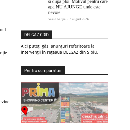
și după ploi. Motivul pentru care
apa NU AJUNGE unde este
nevoie
Vasile Antipa
-
8 august 2026
anul
DELGAZ GRID
Aici puteți găsi anunțuri referitoare la
intervenții în rețeaua DELGAZ din Sibiu.
iție
Pentru cumpărături
revine