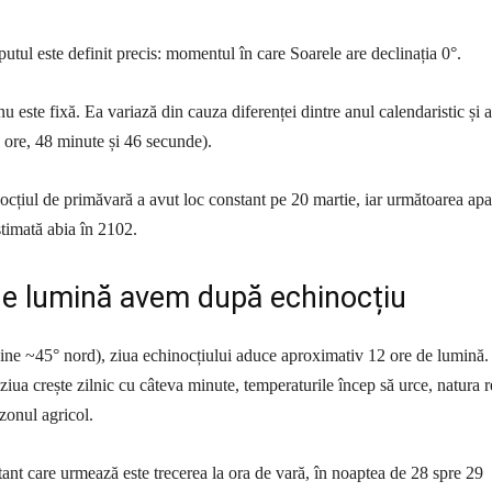
utul este definit precis: momentul în care Soarele are declinația 0°.
u este fixă. Ea variază din cauza diferenței dintre anul calendaristic și 
5 ore, 48 minute și 46 secunde).
nocțiul de primăvară a avut loc constant pe 20 martie, iar următoarea apar
stimată abia în 2102.
de lumină avem după echinocțiu
ine ~45° nord), ziua echinocțiului aduce aproximativ 12 ore de lumină.
ziua crește zilnic cu câteva minute, temperaturile încep să urce, natura 
ezonul agricol.
t care urmează este trecerea la ora de vară, în noaptea de 28 spre 29