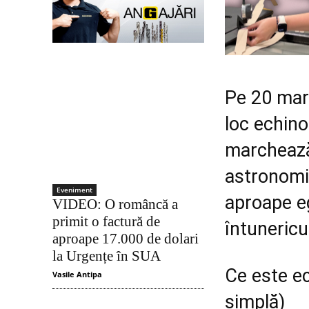
Pe 20 mart
loc echin
marchează 
astronomic
Eveniment
aproape eg
VIDEO: O româncă a
primit o factură de
întunericu
aproape 17.000 de dolari
la Urgențe în SUA
Ce este ec
Vasile Antipa
simplă)