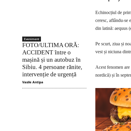
Echinocțiul de prim
ceresc, aflându-se 
din latină: aequus (
Eveniment
Pe scurt, ziua și no
FOTO/ULTIMA ORĂ:
ACCIDENT între o
vest și niciuna dint
mașină și un autobuz în
Sibiu. 4 persoane rănite,
Acest fenomen are l
intervenție de urgență
nordică) și în sept
Vasile Antipa