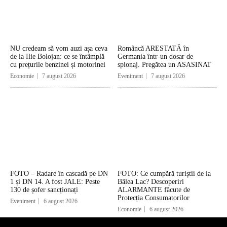
NU credeam să vom auzi așa ceva
Româncă ARESTATĂ în
de la Ilie Bolojan: ce se întâmplă
Germania într-un dosar de
cu prețurile benzinei și motorinei
spionaj. Pregătea un ASASINAT
Economie
7 august 2026
Eveniment
7 august 2026
FOTO – Radare în cascadă pe DN
FOTO: Ce cumpără turiștii de la
1 și DN 14. A fost JALE: Peste
Bâlea Lac? Descoperiri
130 de șofer sancționați
ALARMANTE făcute de
Protecția Consumatorilor
Eveniment
6 august 2026
Economie
6 august 2026