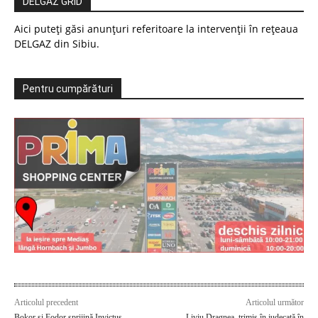
DELGAZ GRID
Aici puteți găsi anunțuri referitoare la intervenții în rețeaua
DELGAZ din Sibiu.
Pentru cumpărături
Articolul precedent
Articolul următor
Bokor şi Fodor sprijină Invictus
Liviu Dragnea, trimis în judecată în