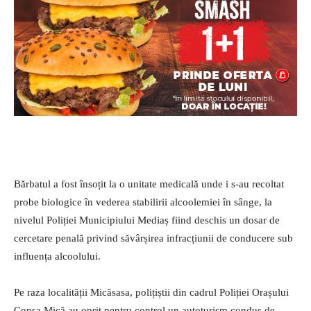
Bărbatul a fost însoțit la o unitate medicală unde i s-au recoltat
probe biologice în vederea stabilirii alcoolemiei în sânge, la
nivelul Poliției Municipiului Mediaș fiind deschis un dosar de
cercetare penală privind săvârșirea infracțiunii de conducere sub
influența alcoolului.
Pe raza localității Micăsasa, polițiștii din cadrul Poliției Orașului
Copșa Mică au oprit pentru control un autoturism condus de