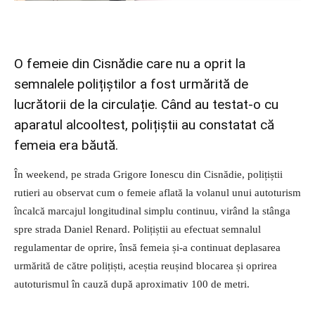
O femeie din Cisnădie care nu a oprit la
semnalele polițiștilor a fost urmărită de
lucrătorii de la circulație. Când au testat-o cu
aparatul alcooltest, polițiștii au constatat că
femeia era băută.
În weekend, pe strada Grigore Ionescu din Cisnădie, polițiștii
rutieri au observat cum o femeie aflată la volanul unui autoturism
încalcă marcajul longitudinal simplu continuu, virând la stânga
spre strada Daniel Renard. Polițiștii au efectuat semnalul
regulamentar de oprire, însă femeia și-a continuat deplasarea
urmărită de către polițiști, aceștia reușind blocarea și oprirea
autoturismul în cauză după aproximativ 100 de metri.