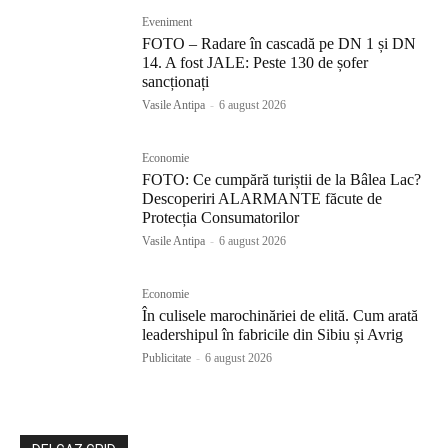
Eveniment
FOTO – Radare în cascadă pe DN 1 și DN
14. A fost JALE: Peste 130 de șofer
sancționați
Vasile Antipa
-
6 august 2026
Economie
FOTO: Ce cumpără turiștii de la Bâlea Lac?
Descoperiri ALARMANTE făcute de
Protecția Consumatorilor
Vasile Antipa
-
6 august 2026
Economie
În culisele marochinăriei de elită. Cum arată
leadershipul în fabricile din Sibiu și Avrig
Publicitate
-
6 august 2026