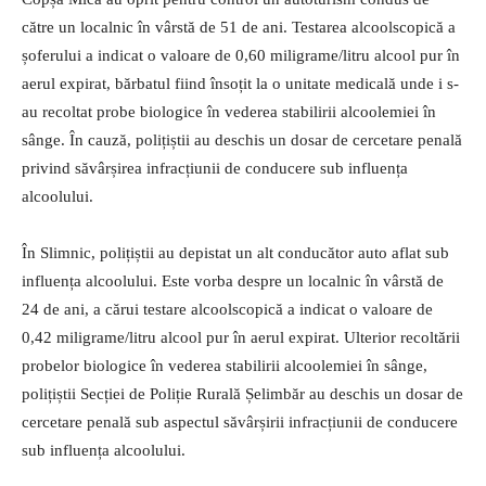
către un localnic în vârstă de 51 de ani. Testarea alcoolscopică a
șoferului a indicat o valoare de 0,60 miligrame/litru alcool pur în
aerul expirat, bărbatul fiind însoțit la o unitate medicală unde i s-
au recoltat probe biologice în vederea stabilirii alcoolemiei în
sânge. În cauză, polițiștii au deschis un dosar de cercetare penală
privind săvârșirea infracțiunii de conducere sub influența
alcoolului.
În Slimnic, polițiștii au depistat un alt conducător auto aflat sub
influența alcoolului. Este vorba despre un localnic în vârstă de
24 de ani, a cărui testare alcoolscopică a indicat o valoare de
0,42 miligrame/litru alcool pur în aerul expirat. Ulterior recoltării
probelor biologice în vederea stabilirii alcoolemiei în sânge,
polițiștii Secției de Poliție Rurală Șelimbăr au deschis un dosar de
cercetare penală sub aspectul săvârșirii infracțiunii de conducere
sub influența alcoolului.