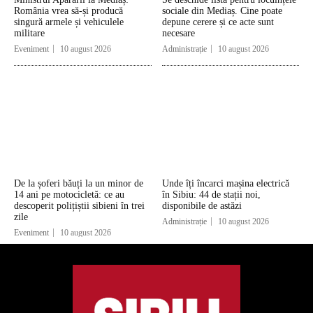
România vrea să-și producă
sociale din Mediaș. Cine poate
singură armele și vehiculele
depune cerere și ce acte sunt
militare
necesare
Eveniment
10 august 2026
Administrație
10 august 2026
De la șoferi băuți la un minor de
Unde îți încarci mașina electrică
14 ani pe motocicletă: ce au
în Sibiu: 44 de stații noi,
descoperit polițiștii sibieni în trei
disponibile de astăzi
zile
Administrație
10 august 2026
Eveniment
10 august 2026