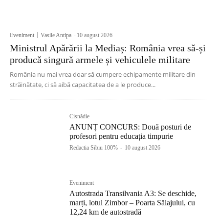
Eveniment
Vasile Antipa
-
10 august 2026
Ministrul Apărării la Mediaș: România vrea să-și
producă singură armele și vehiculele militare
România nu mai vrea doar să cumpere echipamente militare din
străinătate, ci să aibă capacitatea de a le produce...
Cisnădie
ANUNȚ CONCURS: Două posturi de
profesori pentru educația timpurie
Redactia Sibiu 100%
-
10 august 2026
Eveniment
Autostrada Transilvania A3: Se deschide,
marți, lotul Zimbor – Poarta Sălajului, cu
12,24 km de autostradă