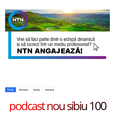
TAGS
femeie
lovita
trecere
podcast nou sibiu 100