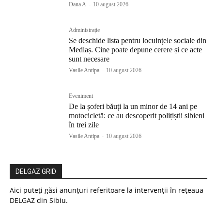
Dana A
-
10 august 2026
Administrație
Se deschide lista pentru locuințele sociale din
Mediaș. Cine poate depune cerere și ce acte
sunt necesare
Vasile Antipa
-
10 august 2026
Eveniment
De la șoferi băuți la un minor de 14 ani pe
motocicletă: ce au descoperit polițiștii sibieni
în trei zile
Vasile Antipa
-
10 august 2026
DELGAZ GRID
Aici puteți găsi anunțuri referitoare la intervenții în rețeaua
DELGAZ din Sibiu.