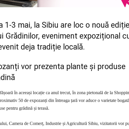
a 1-3 mai, la Sibiu are loc o nouă ediți
ui Grădinilor, eveniment expozițional c
venit deja tradiție locală.
zanți vor prezenta plante și produse
ădină
ășoară în aceeași locație ca anul trecut, în zona pietonală de la Shoppi
roximativ 50 de expozanți din întreaga țară vor aduce o varietate bogat
duse pentru grădină și terasă.
ului, Camera de Comerț, Industrie și Agricultură Sibiu, vizitatorii vor p