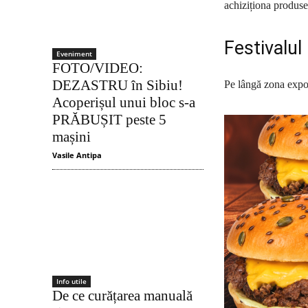
achiziționa produse 
Festivalul 
Eveniment
FOTO/VIDEO:
DEZASTRU în Sibiu!
Pe lângă zona expozi
Acoperișul unui bloc s-a
PRĂBUȘIT peste 5
mașini
Vasile Antipa
Info utile
De ce curățarea manuală