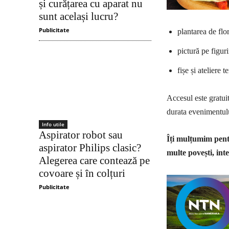
și curățarea cu aparat nu
sunt același lucru?
Publicitate
plantarea de flor
pictură pe figur
fișe și ateliere 
Accesul este gratuit
durata evenimentul
Info utile
Aspirator robot sau
Îți mulțumim pentr
aspirator Philips clasic?
multe povești, inte
Alegerea care contează pe
covoare și în colțuri
Publicitate