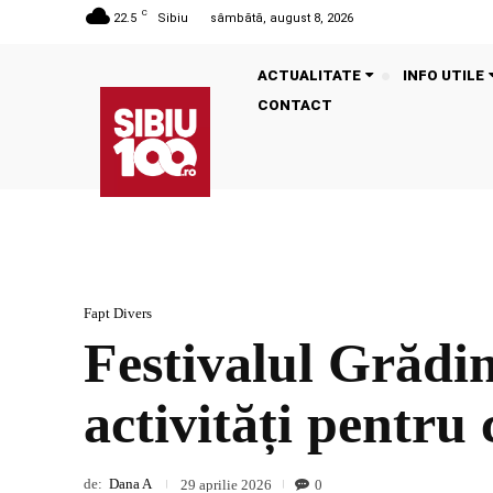
C
22.5
Sibiu
sâmbătă, august 8, 2026
ACTUALITATE
INFO UTILE
CONTACT
Fapt Divers
Festivalul Grădini
activități pentru
de:
Dana A
0
29 aprilie 2026