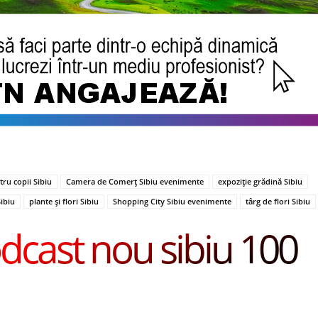
ntru copii Sibiu
Camera de Comerț Sibiu evenimente
expoziție grădină Sibiu
Sibiu
plante și flori Sibiu
Shopping City Sibiu evenimente
târg de flori Sibiu
dcast nou sibiu 100