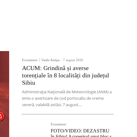
Eveniment
Vasile Antipa
-
7 august 2026
ACUM: Grindină și averse
torențiale în 8 localități din județul
Sibiu
Administrația Națională de Meteorologie (ANM) a
emis o avertizare de cod portocaliu de vreme
severă, valabilă astăzi, 7 august,...
Eveniment
FOTO/VIDEO: DEZASTRU
în Sibiu! Acoperișul unui bloc s-