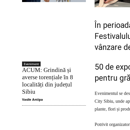
În perioad
Festivalul
vânzare de
Eveniment
50 de expo
ACUM: Grindină și
pentru gr
averse torențiale în 8
localități din județul
Sibiu
Evenimentul se desf
Vasile Antipa
City Sibiu, unde ap
plante, flori și pro
Potrivit organizator