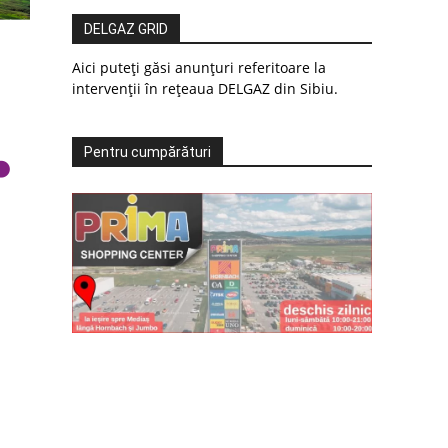
DELGAZ GRID
Aici puteți găsi anunțuri referitoare la
intervenții în rețeaua DELGAZ din Sibiu.
Pentru cumpărături