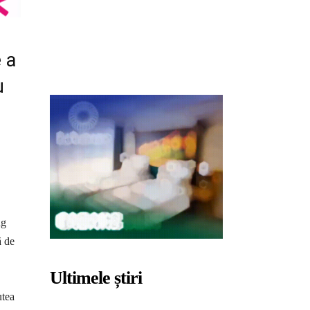
e a
u
ng
ă de
Ultimele știri
utea