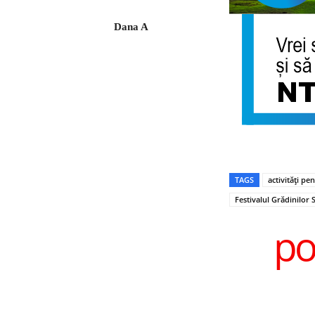
Dana A
TAGS
activități pe
Festivalul Grădinilor 
po