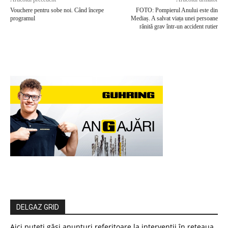
Vouchere pentru sobe noi. Când începe
FOTO: Pompierul Anului este din
programul
Mediaș. A salvat viața unei persoane
rănită grav într-un accident rutier
DELGAZ GRID
Aici puteți găsi anunțuri referitoare la intervenții în rețeaua