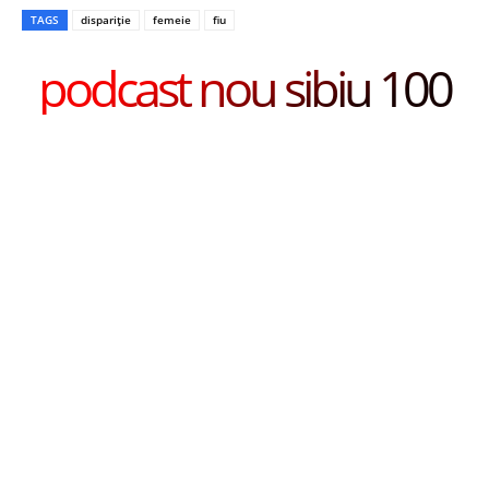
TAGS
dispariție
femeie
fiu
podcast nou sibiu 100