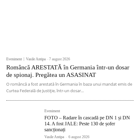
Eveniment
Vasile Antipa
-
7 august 2026
Româncă ARESTATĂ în Germania într-un dosar
de spionaj. Pregătea un ASASINAT
O româncă a fost arestată în Germania în baza unui mandat emis de
Curtea Federală de Justiție, într-un dosar...
Eveniment
FOTO – Radare în cascadă pe DN 1 și DN
14. A fost JALE: Peste 130 de șofer
sancționați
Vasile Antipa
-
6 august 2026