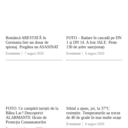
Româncă ARESTATĂ în
FOTO – Radare în cascadă pe DN
Germania într-un dosar de
1 și DN 14. A fost JALE: Peste
spionaj. Pregătea un ASASINAT
130 de șofer sancționați
Eveniment
7 august 2026
Eveniment
6 august 2026
FOTO: Ce cumpără turiștii de la
Sibiul a ajuns, joi, la 37°C
Bâlea Lac? Descoperiri
resimțite. Temperaturile au trecut
ALARMANTE făcute de
de 40 de grade în mai multe orașe
Protecția Consumatorilor
Eveniment
6 august 2026