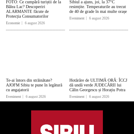
FOTO: Ce cumpără turiștii de la
Sibiul a ajuns, joi, la 37°C
Bâlea Lac? Descoperiri
resimțite. Temperaturile au trecut
ALARMANTE făcute de
de 40 de grade în mai multe orașe
Protecția Consumatorilor
Eveniment
6 august 2026
Economie
6 august 2026
Te-ai întors din străinătate?
Hotărâre de ULTIMĂ ORĂ: ÎCCJ
AJOFM Sibiu te pune în legătură
dă undă verde JUDECĂRII lui
cu angajatorii
Călin Georgescu și Horațiu Potra
Eveniment
6 august 2026
Eveniment
6 august 2026