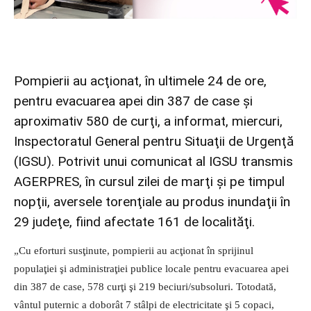
Pompierii au acţionat, în ultimele 24 de ore,
pentru evacuarea apei din 387 de case şi
aproximativ 580 de curţi, a informat, miercuri,
Inspectoratul General pentru Situaţii de Urgenţă
(IGSU). Potrivit unui comunicat al IGSU transmis
AGERPRES, în cursul zilei de marţi şi pe timpul
nopţii, aversele torenţiale au produs inundaţii în
29 judeţe, fiind afectate 161 de localităţi.
„Cu eforturi susţinute, pompierii au acţionat în sprijinul
populaţiei şi administraţiei publice locale pentru evacuarea apei
din 387 de case, 578 curţi şi 219 beciuri/subsoluri. Totodată,
vântul puternic a doborât 7 stâlpi de electricitate şi 5 copaci,