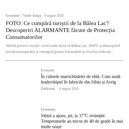
Economie
Vasile Antipa
-
6 august 2026
FOTO: Ce cumpără turiștii de la Bâlea Lac?
Descoperiri ALARMANTE făcute de Protecția
Consumatorilor
Alertă pentru turiști: controale dure la Bâlea Lac. ANPC a descoperit
produse expirate și nereguli grave.Vacanțele la munte trebuie...
Economie
În culisele marochinăriei de elită. Cum arată
leadershipul în fabricile din Sibiu și Avrig
Publicitate
-
6 august 2026
Eveniment
Sibiul a ajuns, joi, la 37°C resimțite.
Temperaturile au trecut de 40 de grade în mai
multe orașe