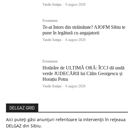
Vasile Antipa
-
6 august 2026
Eveniment
Te-ai întors din străinătate? AJOFM Sibiu te
pune în legătură cu angajatorii
Vasile Antipa
-
6 august 2026
Eveniment
Hotărâre de ULTIMĂ ORĂ: ÎCCJ dă undă
verde JUDECĂRII lui Călin Georgescu și
Horațiu Potra
Vasile Antipa
-
6 august 2026
DELGAZ GRID
Aici puteți găsi anunțuri referitoare la intervenții în rețeaua
DELGAZ din Sibiu.