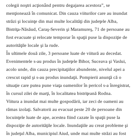
colegii noştri acţionând pentru degajarea acestora”, se
menţionează în comunicat. Din cauza viiturilor care au inundat
străzi şi locuinţe din mai multe localităţi din judeţele Alba,
Bistriţa-Năsăud, Caraş-Severin şi Maramureş, 71 de persoane au
fost evacuate şi relocate temporar în spaţii puse la dispoziţie de
autorităţile locale şi la rude.
În ultimele două zile, 3 persoane luate de viitură au decedat.
Evenimentele s-au produs în judeţele Bihor, Suceava şi Vaslui,
acolo unde, din cauza precipitaţiilor abundente, nivelul apei a
crescut rapid şi s-au produs inundaţii. Pompierii anunţă că o
situaţie care putea pune viaţa oamenilor în pericol s-a înregistrat,
în cursul zilei de marţi, în localitatea bistriţeană Rodna.
Viitura a inundat mai multe gospodării, iar zeci de oameni au
rămas izolaţi. Salvatorii au evacuat peste 20 de persoane din
locuinţele luate de ape, acestea fiind cazate în spaţii puse la
dispoziţie de autorităţile locale. Inundaţiile au creat probleme şi
în judeţul Alba, municipiul Aiud, unde mai multe străzi au fost