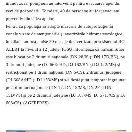
inundate, iar pompierii au intervenit pentru evacuarea apei din
zeci de gospodării. Totodată, 40 de persoane au fost evacuate
preventiv din calea apelor.
Pentru ca populaţia să adopte măsurile de autoprotecţie, în
zonele vizate de atenţionările şi avertizările hidrometeorologice
imediate, au fost emise 20 mesaje de avertizare prin sistemul RO-
ALERT la nivelul a 12 judeţe. IGSU informează că traficul rutier
este blocat pe 2 drumuri naţionale (DN 28/IS şi DN 17D/BN), pe
3 drumuri judeţene (DJ 668/ HD, DJ 162/BN şi DJ 142/MS) şi
restricţionat pe 1 drum naţional (DN 6/CS), 2 drumuri judeţene
(DJ 668A/HD şi DJ 153/MS) şi s-a desfăşurat temporar îngreunat
pe 4 drumuri naţionale (DN 17, DN 15/MS, DN 2F şi DN
15D/VS) şi pe 2 drumuri judeţene (DJ 107/MS, DJ 571J/CS şi DJ
608/CS). (AGERPRES)