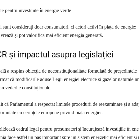
te pentru investițiile în energie verde
sunt considerați doar consumatori, ci actori activi în piața de energie:
vrează și pot valorifica mai eficient energia generată.
R și impactul asupra legislației
ală a respins obiecția de neconstituționalitate formulată de președintele
mat că modificările aduse Legii energiei electrice și gazelor naturale nr
revederile constituționale.
lit că Parlamentul a respectat limitele procedurii de reexaminare și a ada
formitate cu cerințele europene privind piața energiei.
dează cadrul legal pentru prosumatori și încurajează investițiile în ene
ia face astfel un pas important spre un sistem energetic mai eficient și