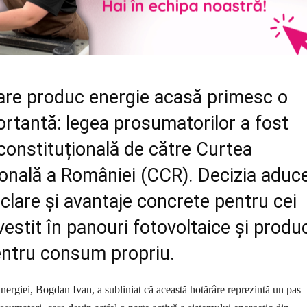
are produc energie acasă primesc o
rtantă: legea prosumatorilor a fost
constituțională de către Curtea
ională a României (CCR). Decizia aduc
 clare și avantaje concrete pentru cei
vestit în panouri fotovoltaice și produ
entru consum propriu.
Energiei, Bogdan Ivan, a subliniat că această hotărâre reprezintă un pas