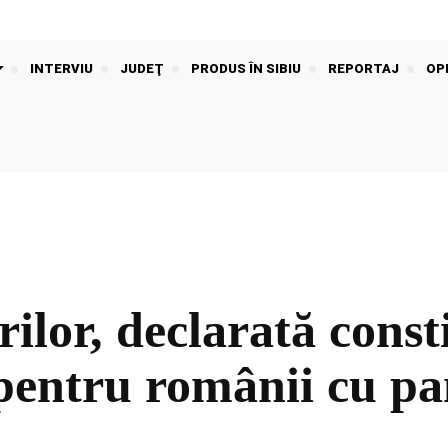
INTERVIU
JUDEŢ
PRODUS ÎN SIBIU
REPORTAJ
OPI
lor, declarată const
 pentru românii cu p