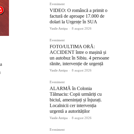
Eveniment
VIDEO: O româncă a primit o
factură de aproape 17.000 de
dolari la Urgențe în SUA
Vasile Antipa
-
8 august 2026
Eveniment
FOTO/ULTIMA ORĂ:
ACCIDENT între o mașină și
un autobuz în Sibiu. 4 persoane
rănite, intervenție de urgență
ea
Vasile Antipa
-
8 august 2026
u
Eveniment
ALARMĂ în Colonia
Tălmaciu: Copii urmăriți cu
biciul, amenințați și înjurați.
Localnicii cer intervenția
urgentă a autorităților
Vasile Antipa
-
8 august 2026
Eveniment