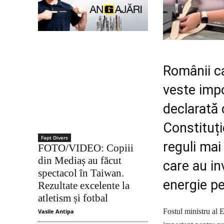
Românii c
veste impo
declarată 
Constituț
Fapt Divers
reguli mai
FOTO/VIDEO: Copiii
din Mediaș au făcut
care au in
spectacol în Taiwan.
energie p
Rezultate excelente la
atletism și fotbal
Fostul ministru al 
Vasile Antipa