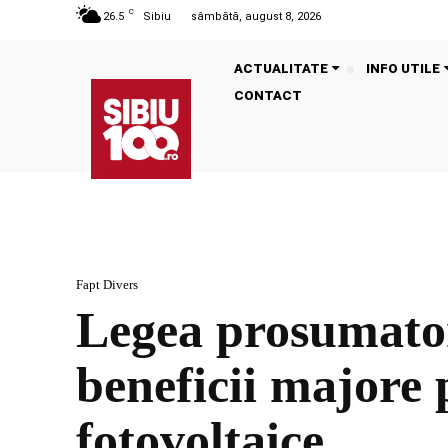
C
26.5
Sibiu
sâmbătă, august 8, 2026
ACTUALITATE
INFO UTILE
CONTACT
Fapt Divers
Legea prosumatori
beneficii majore
fotovoltaice