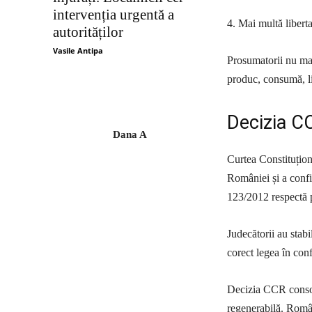
intervenția urgentă a
4. Mai multă liberta
autorităților
Vasile Antipa
Prosumatorii nu mai 
produc, consumă, li
Decizia CC
Dana A
Curtea Constituțion
României și a confir
123/2012 respectă p
Judecătorii au stabi
corect legea în con
Decizia CCR consoli
regenerabilă. Român