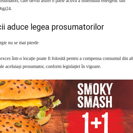
osumatori, care devin astfel o parte activă a sistemului energetic din
Digi24.
ii aduce legea prosumatorilor
rgie nu se mai pierde
exces într-o locație poate fi folosită pentru a compensa consumul din al
e aceluiași prosumator, conform legislației în vigoare.