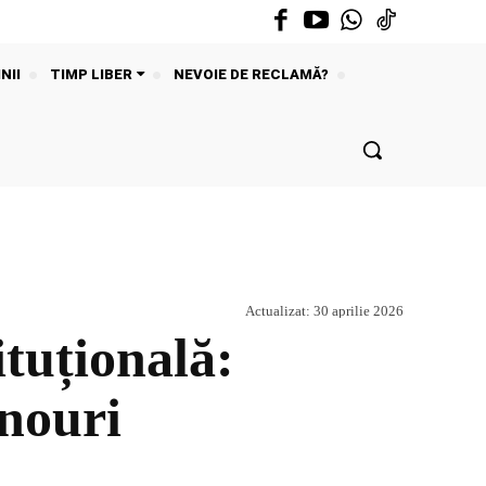
NII
TIMP LIBER
NEVOIE DE RECLAMĂ?
Actualizat:
30 aprilie 2026
ituțională:
anouri