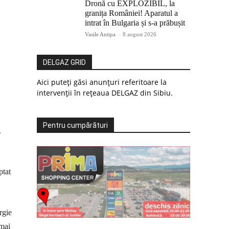
Dronă cu EXPLOZIBIL, la
granița României! Aparatul a
intrat în Bulgaria și s-a prăbușit
Vasile Antipa
-
8 august 2026
DELGAZ GRID
Aici puteți găsi anunțuri referitoare la
intervenții în rețeaua DELGAZ din Sibiu.
Pentru cumpărături
.
ptat
rgie
 mai