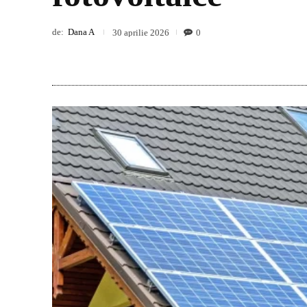
de:
Dana A
0
30 aprilie 2026