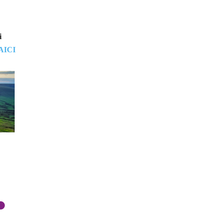
i
AICI