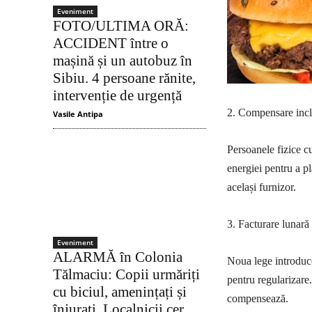
Eveniment
FOTO/ULTIMA ORĂ:
ACCIDENT între o
mașină și un autobuz în
Sibiu. 4 persoane rănite,
intervenție de urgență
2. Compensare inclu
Vasile Antipa
Persoanele fizice c
energiei pentru a pl
același furnizor.
3. Facturare lunară 
Eveniment
ALARMĂ în Colonia
Noua lege introduce
Tălmaciu: Copii urmăriți
pentru regularizare.
cu biciul, amenințați și
compensează.
înjurați. Localnicii cer