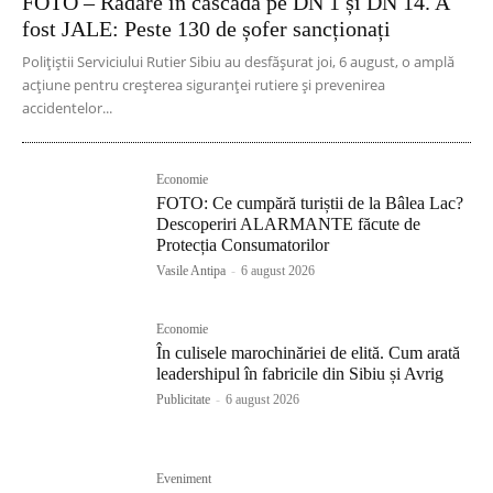
FOTO – Radare în cascadă pe DN 1 și DN 14. A
fost JALE: Peste 130 de șofer sancționați
Polițiștii Serviciului Rutier Sibiu au desfășurat joi, 6 august, o amplă
acțiune pentru creșterea siguranței rutiere și prevenirea
accidentelor...
Economie
FOTO: Ce cumpără turiștii de la Bâlea Lac?
Descoperiri ALARMANTE făcute de
Protecția Consumatorilor
Vasile Antipa
-
6 august 2026
Economie
În culisele marochinăriei de elită. Cum arată
leadershipul în fabricile din Sibiu și Avrig
Publicitate
-
6 august 2026
Eveniment