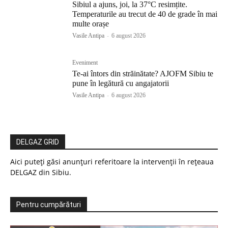
Sibiul a ajuns, joi, la 37°C resimțite.
Temperaturile au trecut de 40 de grade în mai
multe orașe
Vasile Antipa
-
6 august 2026
Eveniment
Te-ai întors din străinătate? AJOFM Sibiu te
pune în legătură cu angajatorii
Vasile Antipa
-
6 august 2026
DELGAZ GRID
Aici puteți găsi anunțuri referitoare la intervenții în rețeaua
DELGAZ din Sibiu.
Pentru cumpărături