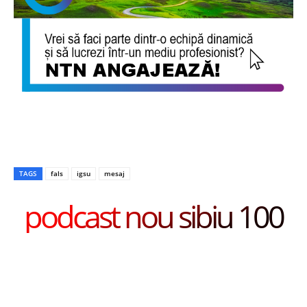
TAGS
fals
igsu
mesaj
podcast nou sibiu 100