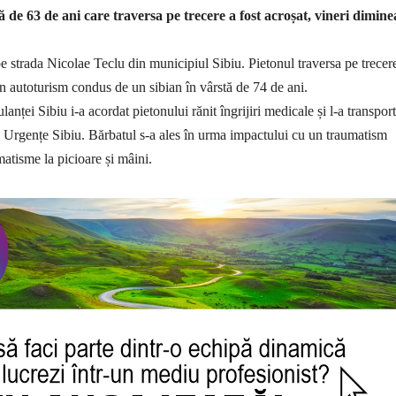
ă de 63 de ani care traversa pe trecere a fost acroșat, vineri dimine
e strada Nicolae Teclu din municipiul Sibiu. Pietonul traversa pe trecer
 autoturism condus de un sibian în vârstă de 74 de ani.
nței Sibiu i-a acordat pietonului rănit îngrijiri medicale și l-a transport
 Urgențe Sibiu. Bărbatul s-a ales în urma impactului cu un traumatism
matisme la picioare și mâini.