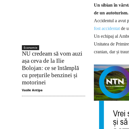
Un sibian în vârst
de un autoturism.
Accidentul a avut p
fost accidentat
de un
Un echipaj al Ambula
Unitatea de Primire
Economie
cranian, dar și trau
NU credeam să vom auzi
așa ceva de la Ilie
Bolojan: ce se întâmplă
cu prețurile benzinei și
motorinei
Vasile Antipa