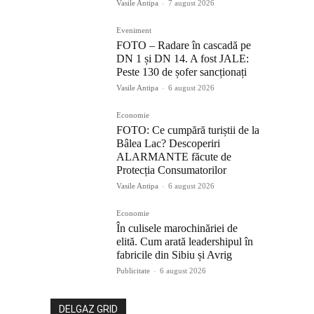
Vasile Antipa
-
7 august 2026
Eveniment
FOTO – Radare în cascadă pe
DN 1 și DN 14. A fost JALE:
Peste 130 de șofer sancționați
Vasile Antipa
-
6 august 2026
Economie
FOTO: Ce cumpără turiștii de la
Bâlea Lac? Descoperiri
ALARMANTE făcute de
Protecția Consumatorilor
Vasile Antipa
-
6 august 2026
Economie
În culisele marochinăriei de
elită. Cum arată leadershipul în
fabricile din Sibiu și Avrig
Publicitate
-
6 august 2026
DELGAZ GRID