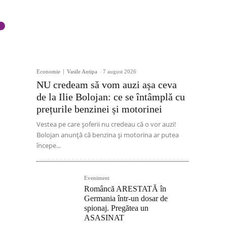
Economie
Vasile Antipa
-
7 august 2026
NU credeam să vom auzi așa ceva
de la Ilie Bolojan: ce se întâmplă cu
prețurile benzinei și motorinei
Vestea pe care șoferii nu credeau că o vor auzi!
Bolojan anunță că benzina și motorina ar putea
începe...
Eveniment
Româncă ARESTATĂ în
Germania într-un dosar de
spionaj. Pregătea un
ASASINAT