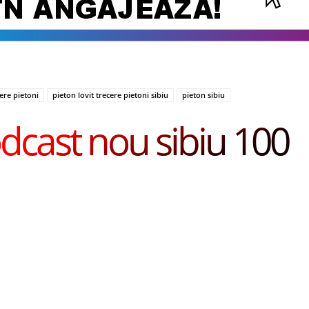
ere pietoni
pieton lovit trecere pietoni sibiu
pieton sibiu
dcast nou sibiu 100