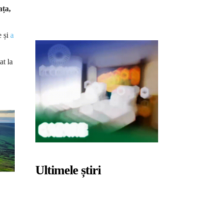
ața,
e și
a
at la
Ultimele știri