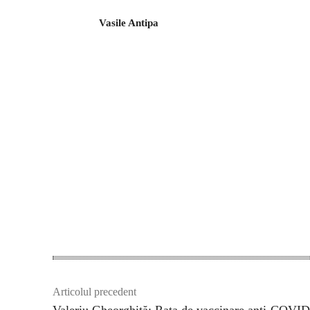
Vasile Antipa
Articolul precedent
Valeriu Gheorghiţă: Rata de vaccinare anti-COVI