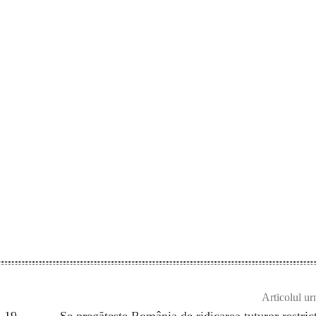
Articolul ur
D-19
Se pregătește România de ridicarea tuturor restricț