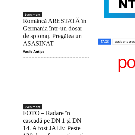
Eveniment
Româncă ARESTATĂ în
Germania într-un dosar
de spionaj. Pregătea un
TAGS
accident trec
ASASINAT
Vasile Antipa
po
Eveniment
FOTO – Radare în
cascadă pe DN 1 și DN
14. A fost JALE: Peste