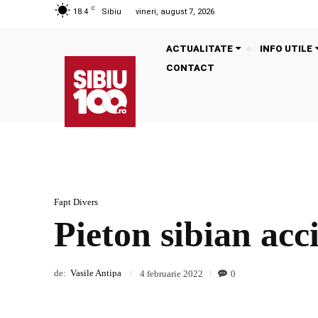
C
18.4
Sibiu
vineri, august 7, 2026
ACTUALITATE
INFO UTILE
CONTACT
Fapt Divers
Pieton sibian acc
de:
Vasile Antipa
0
4 februarie 2022