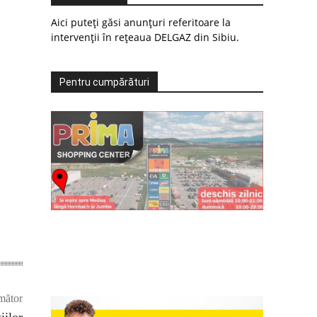
Aici puteți găsi anunțuri referitoare la
intervenții în rețeaua DELGAZ din Sibiu.
Pentru cumpărături
mător
iilor