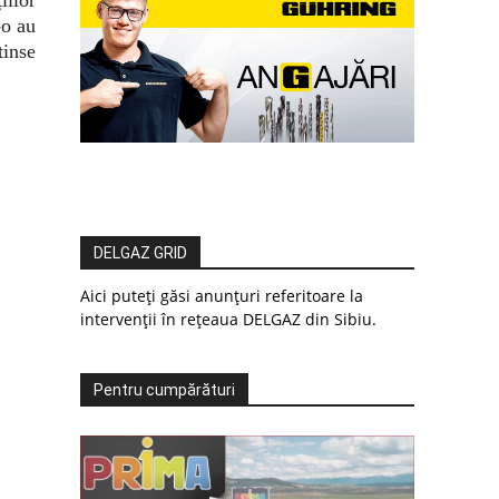
-o au
tinse
DELGAZ GRID
Aici puteți găsi anunțuri referitoare la
intervenții în rețeaua DELGAZ din Sibiu.
Pentru cumpărături