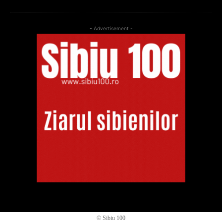
- Advertisement -
© Sibiu 100