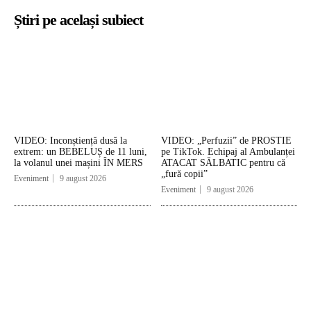
Știri pe același subiect
VIDEO: Inconștiență dusă la
VIDEO: „Perfuzii” de PROSTIE
extrem: un BEBELUȘ de 11 luni,
pe TikTok. Echipaj al Ambulanței
la volanul unei mașini ÎN MERS
ATACAT SĂLBATIC pentru că
„fură copii”
Eveniment
9 august 2026
Eveniment
9 august 2026