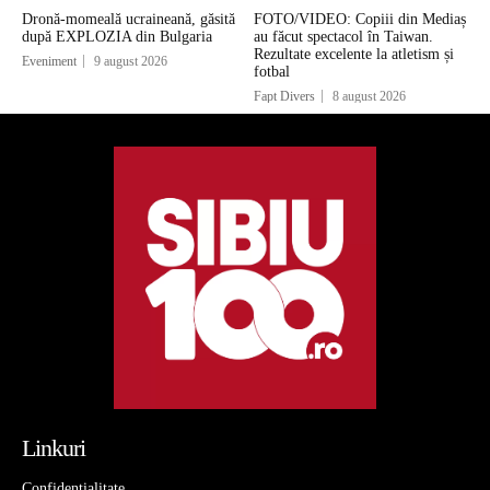
Dronă-momeală ucraineană, găsită
FOTO/VIDEO: Copiii din Mediaș
după EXPLOZIA din Bulgaria
au făcut spectacol în Taiwan.
Rezultate excelente la atletism și
Eveniment
9 august 2026
fotbal
Fapt Divers
8 august 2026
Linkuri
Confidentialitate