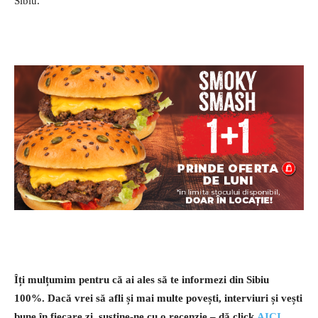
Sibiu.
Îți mulțumim pentru că ai ales să te informezi din Sibiu
100%.
Dacă vrei să afli și mai multe povești, interviuri și vești
bune în fiecare zi, susține-ne cu o recenzie – dă click
AICI