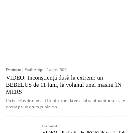
Eveniment
Vasile Antipa
-
9 august 2026
VIDEO: Inconștiență dusă la extrem: un
BEBELUȘ de 11 luni, la volanul unei mașini ÎN
MERS
Un bebeluș de numai 11 luni a ajuns la volanul unui autoturism care
circula pe un drum public din...
Eveniment
VIDEO: „Perfuzii” de PROSTIE pe TikTok.