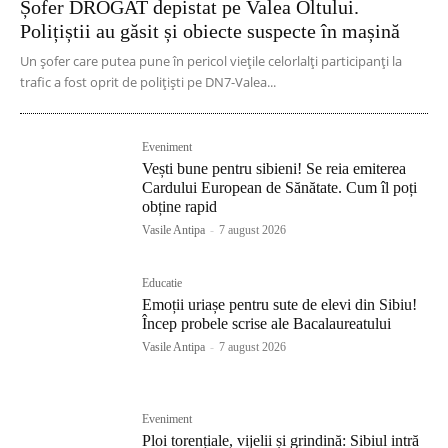
Șofer DROGAT depistat pe Valea Oltului.
Polițiștii au găsit și obiecte suspecte în mașină
Un șofer care putea pune în pericol viețile celorlalți participanți la
trafic a fost oprit de polițiști pe DN7-Valea...
Eveniment
Vești bune pentru sibieni! Se reia emiterea
Cardului European de Sănătate. Cum îl poți
obține rapid
Vasile Antipa
-
7 august 2026
Educatie
Emoții uriașe pentru sute de elevi din Sibiu!
Încep probele scrise ale Bacalaureatului
Vasile Antipa
-
7 august 2026
Eveniment
Ploi torențiale, vijelii și grindină: Sibiul intră