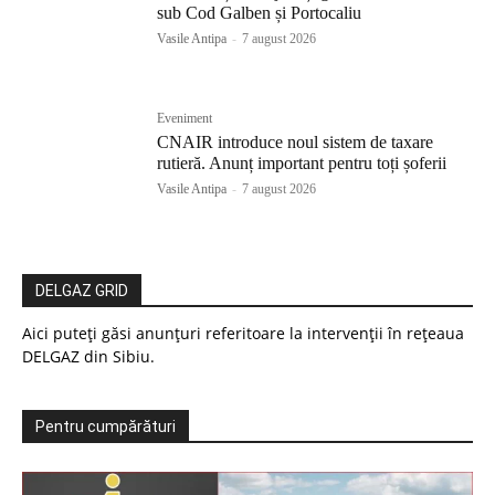
sub Cod Galben și Portocaliu
Vasile Antipa
-
7 august 2026
Eveniment
CNAIR introduce noul sistem de taxare
rutieră. Anunț important pentru toți șoferii
Vasile Antipa
-
7 august 2026
DELGAZ GRID
Aici puteți găsi anunțuri referitoare la intervenții în rețeaua
DELGAZ din Sibiu.
Pentru cumpărături