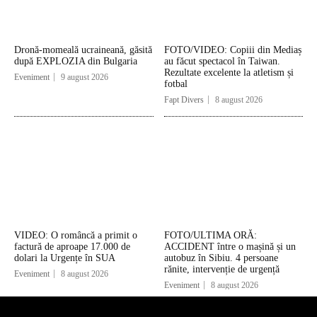
Dronă-momeală ucraineană, găsită
FOTO/VIDEO: Copiii din Mediaș
după EXPLOZIA din Bulgaria
au făcut spectacol în Taiwan.
Rezultate excelente la atletism și
Eveniment
9 august 2026
fotbal
Fapt Divers
8 august 2026
VIDEO: O româncă a primit o
FOTO/ULTIMA ORĂ:
factură de aproape 17.000 de
ACCIDENT între o mașină și un
dolari la Urgențe în SUA
autobuz în Sibiu. 4 persoane
rănite, intervenție de urgență
Eveniment
8 august 2026
Eveniment
8 august 2026