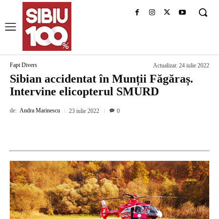
Fapt Divers
Actualizat:
24 iulie 2022
Sibian accidentat în Munții Făgăraș.
Intervine elicopterul SMURD
de:
Andra Marinescu
23 iulie 2022
0