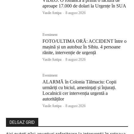
VIDEO: O româncă a primit o factură de
aproape 17.000 de dolari la Urgențe în SUA
Vasile Antipa
-
8 august 2026
Eveniment
FOTO/ULTIMA ORĂ: ACCIDENT între o
mașină și un autobuz în Sibiu. 4 persoane
rănite, intervenție de urgență
Vasile Antipa
-
8 august 2026
Eveniment
ALARMĂ în Colonia Tălmaciu: Copii
urmăriți cu biciul, amenințați și înjurați.
Localnicii cer intervenția urgentă a
autorităților
Vasile Antipa
-
8 august 2026
DELGAZ GRID
Aici puteți găsi anunțuri referitoare la intervenții în rețeaua