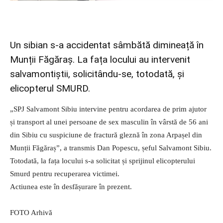
Un sibian s-a accidentat sâmbătă dimineață în
Munții Făgăraș. La fața locului au intervenit
salvamontiștii, solicitându-se, totodată, și
elicopterul SMURD.
„SPJ Salvamont Sibiu intervine pentru acordarea de prim ajutor
și transport al unei persoane de sex masculin în vârstă de 56 ani
din Sibiu cu suspiciune de fractură gleznă în zona Arpașel din
Munții Făgăraș”, a transmis Dan Popescu, șeful Salvamont Sibiu.
Totodată, la fața locului s-a solicitat și sprijinul elicopterului
Smurd pentru recuperarea victimei.
Actiunea este în desfășurare în prezent.
FOTO Arhivă