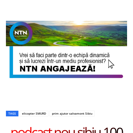
TAGS
elicopter SMURD
prim ajutor salvamont Sibiu
podcast nou sibiu 100