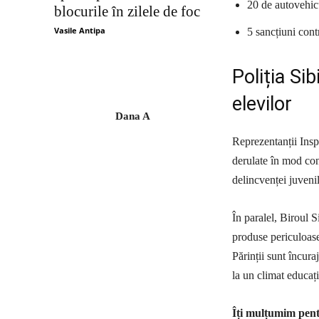
20 de autovehicu
blocurile în zilele de foc
Vasile Antipa
5 sancțiuni contr
Poliția Si
elevilor
Dana A
Reprezentanții Inspe
derulate în mod con
delincvenței juvenil
În paralel, Biroul 
produse periculoase
Părinții sunt încura
la un climat educați
Îți mulțumim pentr