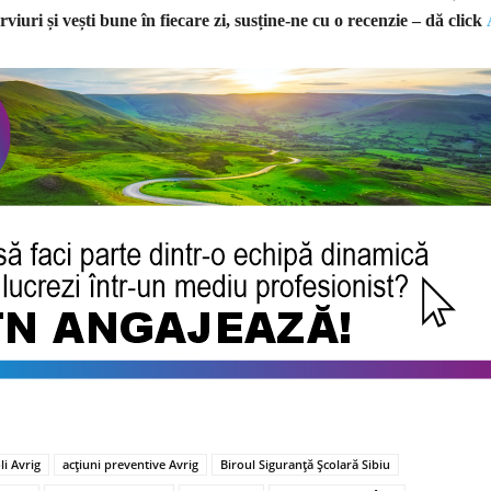
rviuri și vești bune în fiecare zi, susține-ne cu o recenzie – dă click
li Avrig
acțiuni preventive Avrig
Biroul Siguranță Școlară Sibiu