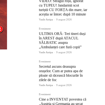
VIDEO: Steagul roșu, ignorat
cu TUPEU! Jandarmii scot
turiștii CU FORȚA din mare, iar
aceștia se întorc după 10 minute
Vasile Antipa
-
9 august 2026
Eveniment
ULTIMA ORĂ: Trei tineri duși
în AREST după ATACUL
SĂLBATIC asupra
„Ambulanței care fură copii”
Vasile Antipa
-
9 august 2026
Eveniment
Secretul ascuns deasupra
orașelor. Cum ar putea apa de
ploaie să răcească blocurile în
zilele de foc
Vasile Antipa
-
9 august 2026
Eveniment
Cine a INVENTAT povestea că
„Austria și Germania au secat