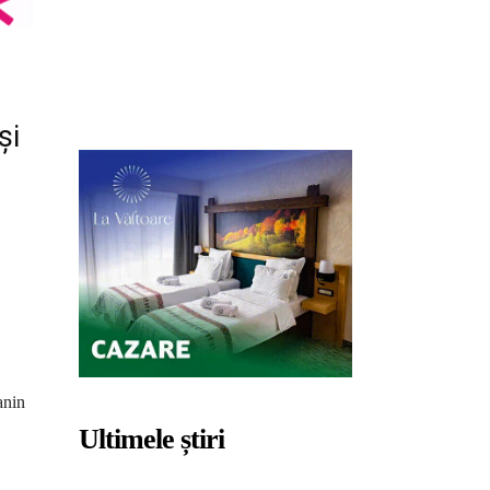
și
anin
Ultimele știri