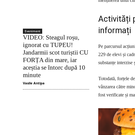
menținerea unui clim
Activități
informați
Eveniment
VIDEO: Steagul roșu,
ignorat cu TUPEU!
Pe parcursul acțiuni
Jandarmii scot turiștii CU
229 de elevi și cad
FORȚA din mare, iar
substanțe interzise 
aceștia se întorc după 10
minute
Totodată, forțele d
Vasile Antipa
vânzarea către mino
fost verificate și m