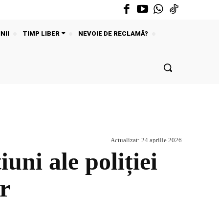
NII
TIMP LIBER
NEVOIE DE RECLAMĂ?
Actualizat:
24 aprilie 2026
iuni ale poliției
ur