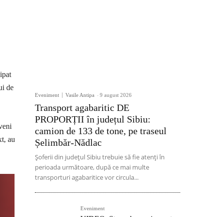
ipat
ui de
Eveniment
Vasile Antipa
-
9 august 2026
Transport agabaritic DE
PROPORȚII în județul Sibiu:
veni
camion de 133 de tone, pe traseul
xt, au
Șelimbăr-Nădlac
Șoferii din județul Sibiu trebuie să fie atenți în
perioada următoare, după ce mai multe
transporturi agabaritice vor circula...
Eveniment