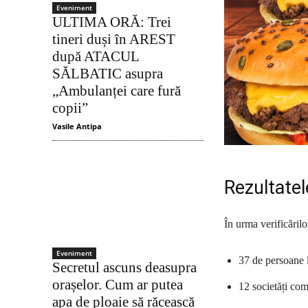
Eveniment
ULTIMA ORĂ: Trei
tineri duși în AREST
după ATACUL
SĂLBATIC asupra
„Ambulanței care fură
copii”
Vasile Antipa
Rezultatel
În urma verificărilo
Eveniment
37 de persoane 
Secretul ascuns deasupra
orașelor. Cum ar putea
12 societăți com
apa de ploaie să răcească