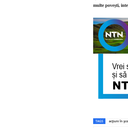
multe povești, inte
TAGS
acțiuni în șco