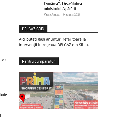
Dunărea”. Dezvăluirea
ministrului Apărării
Vasile Antipa
-
9 august 2026
DELGAZ GRID
Aici puteți găsi anunțuri referitoare la
intervenții în rețeaua DELGAZ din Sibiu.
re a
Pentru cumpărături
.
ibuie
i