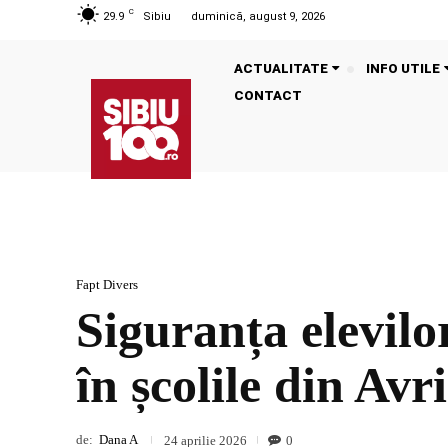
C
29.9
Sibiu
duminică, august 9, 2026
ACTUALITATE
INFO UTILE
CONTACT
Fapt Divers
Siguranța elevilor
în școlile din Avri
de:
Dana A
0
24 aprilie 2026