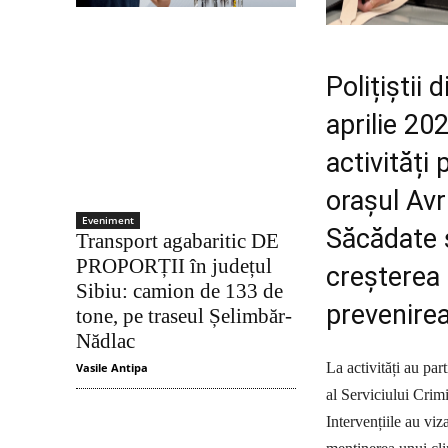
Polițiștii 
aprilie 20
activități
orașul Avr
Eveniment
Săcădate ș
Transport agabaritic DE
PROPORȚII în județul
creșterea 
Sibiu: camion de 133 de
prevenirea
tone, pe traseul Șelimbăr-
Nădlac
La activități au part
Vasile Antipa
al Serviciului Crimi
Intervențiile au viz