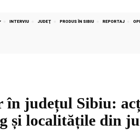
INTERVIU
JUDEŢ
PRODUS ÎN SIBIU
REPORTAJ
OPI
 în județul Sibiu: acț
g și localitățile din j