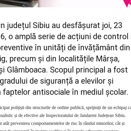
din județul Sibiu au desfășurat joi, 23
26, o amplă serie de acțiuni de control 
 preventive în unități de învățământ din
ig, precum și din localitățile Mârșa,
i Glâmboaca. Scopul principal a fost
gradului de siguranță a elevilor și
 faptelor antisociale în mediul școlar.
icipat polițiști din structurile de ordine publică, sprijiniți de un echipaj c
nalistic și de efective ale Inspectoratului de Jandarmi Județean Sibiu.
at atât prevenirea comportamentelor de risc în rândul minorilor, cât și