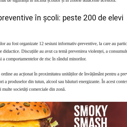
at de siguranță în incinta școlilor și în zonele adiacente acestora.
 preventive în școli: peste 200 de elevi
lor au fost organizate 12 sesiuni informativ-preventive, la care au partic
re didactice. Discuțiile au avut ca temă prevenirea violenței, a consumul
și a comportamentelor de risc în rândul minorilor.
e ordine au acționat în proximitatea unităților de învățământ pentru a pre
ri a produselor din tutun, alcool sau băuturi energizante. În acest conte
ai multe societăți comerciale din zonă.