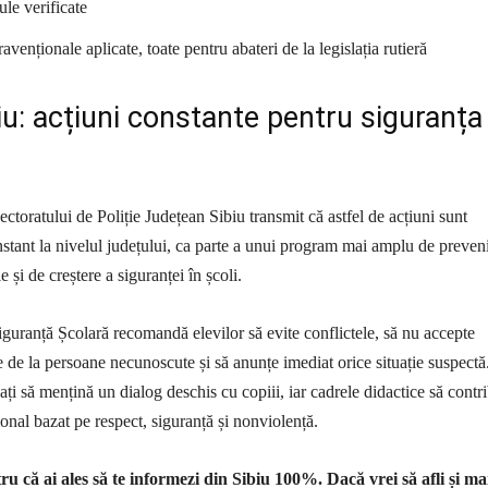
le verificate
avenționale aplicate, toate pentru abateri de la legislația rutieră
biu: acțiuni constante pentru siguranța
ctoratului de Poliție Județean Sibiu transmit că astfel de acțiuni sunt
stant la nivelul județului, ca parte a unui program mai amplu de preveni
e și de creștere a siguranței în școli.
Siguranță Școlară recomandă elevilor să evite conflictele, să nu accepte
 de la persoane necunoscute și să anunțe imediat orice situație suspectă
jați să mențină un dialog deschis cu copiii, iar cadrele didactice să contr
onal bazat pe respect, siguranță și nonviolență.
u că ai ales să te informezi din Sibiu 100%.
Dacă vrei să afli și ma